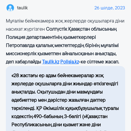
taulik
26 шілде, 2023
Мұғалім бейнекамера жоқ жерлерде оқушыларға діни
насихат жүргізген
Солтүстік Қазақстан облысының
Полиция департаментінің қызметкерлері
Петропавлда қалалық мектептердің бірінің мұғалімі
миссионерлік қызметпен айналысқанын анықтады,
деп хабарлайды
Taulik.kz
Рolisia.kz
-ке сілтеме жасап.
«28 жастағы ер адам бейнекамералар жоқ
жерлерде оқушыларға діни жиындар өткізгендігі
анықталды. Оқытушыдан діни мазмұндағы
әдебиеттер мен дәрістер жазылған дәптер
тәркіленді. ҚР Әкімшілік құқықбұзушылық туралы
кодекстің 490-бабының 3-бөлігі (»Қазақстан
Республикасының діни қызмет және діни