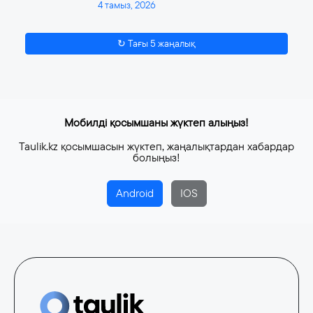
4 тамыз, 2026
↻ Тағы 5 жаңалық
Мобилді қосымшаны жүктеп алыңыз!
Taulik.kz қосымшасын жүктеп, жаңалықтардан хабардар
болыңыз!
Android
IOS