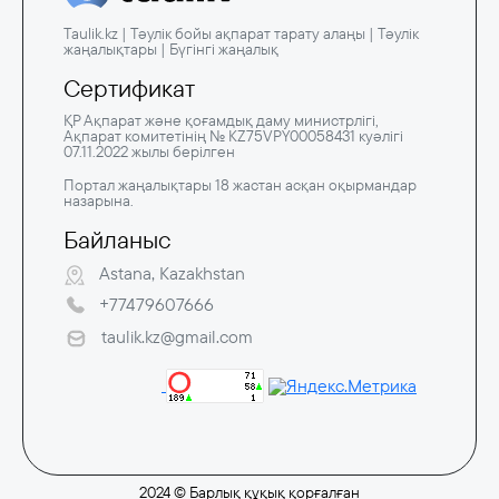
Taulik.kz | Тәулік бойы ақпарат тарату алаңы | Тәулік
жаңалықтары | Бүгінгі жаңалық
Сертификат
ҚР Ақпарат және қоғамдық даму министрлігі,
Ақпарат комитетінің № KZ75VPY00058431 куәлігі
07.11.2022 жылы берілген
Портал жаңалықтары 18 жастан асқан оқырмандар
назарына.
Байланыс
Astana, Kazakhstan
+77479607666
taulik.kz@gmail.com
2024 © Барлық құқық қорғалған