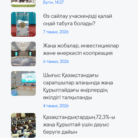
Бүгін, 14:27
Өз сайлау учаскеңізді қалай
оңай табуға болады?
7 тамыз, 2026
Жаңа жобалар, инвестициялар
және өнеркәсіп коопреация
6 тамыз, 2026
Шығыс Қазақстандағы
сарапшылар алаңында жаңа
Құрылтайдағы өңірлердің
өкілдігі талқыланды
4 тамыз, 2026
Қазақстандықтардың 72,3%-ы
жаңа Құрылтай үшін дауыс
беруге дайын