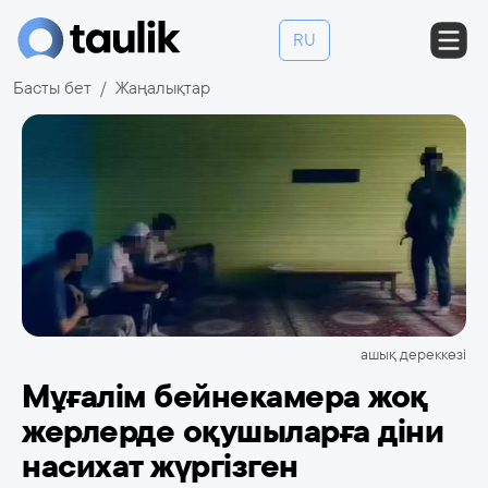
RU
Басты бет
Жаңалықтар
ашық дереккөзі
Мұғалім бейнекамера жоқ
жерлерде оқушыларға діни
насихат жүргізген