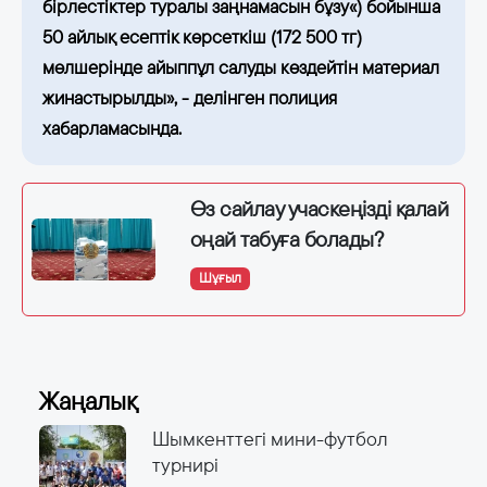
бірлестіктер туралы заңнамасын бұзу«) бойынша
50 айлық есептік көрсеткіш (172 500 тг)
мөлшерінде айыппұл салуды көздейтін материал
жинастырылды», - делінген полиция
хабарламасында.
Өз сайлау учаскеңізді қалай
оңай табуға болады?
Шұғыл
Жаңалық
Шымкенттегі мини-футбол
турнирі