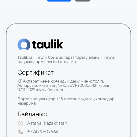
Taulik.kz | Тәулік бойы ақпарат тарату алаңы | Тәулік
жаңалықтары | Бүгінгі жаңалық
Сертификат
ҚР Ақпарат және қоғамдық даму министрлігі,
Ақпарат комитетінің № KZ75VPY00058431 куәлігі
07.11.2022 жылы берілген
Портал жаңалықтары 18 жастан асқан оқырмандар
назарына.
Байланыс
Astana, Kazakhstan
+77479607666