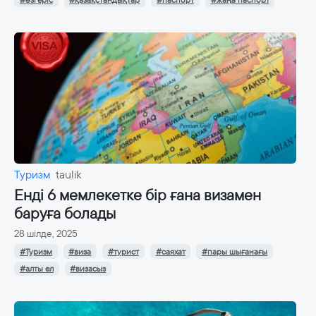
#өзгеріс
#қазақстандықтар
#паспорт
#жаңа паспорт
Туризм
taulik
Енді 6 мемлекетке бір ғана визамен
баруға болады
28 шілде, 2025
#Туризм
#виза
#турист
#саяхат
#пары шығанағы
#алты ел
#визасыз