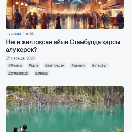
Туризм
taulik
Неге желтоқсан айын Стамбұлда қарсы
алу керек?
25 қараша, 2024
#Туризм
#қала
#желтоқсан
#демалу
#стамбұл
#турагенттік
#травел