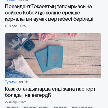
Президент Тоқаевтың тапсырмасына
сәйкес Көбейтұз көліне ерекше
қорғалатын аумақ мәртебесі беріледі
17 шілде, 2026
Туризм
taulik
Қазақстандықтарда енді жаңа паспорт
болады: не өзгерді?
29 шілде, 2025