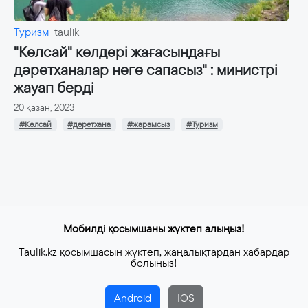
Туризм
taulik
"Көлсай" көлдері жағасындағы
дәретханалар неге сапасыз" : министрі
жауап берді
20 қазан, 2023
#Көлсай
#дәретхана
#жарамсыз
#Туризм
Мобилді қосымшаны жүктеп алыңыз!
Taulik.kz қосымшасын жүктеп, жаңалықтардан хабардар
болыңыз!
Android
IOS