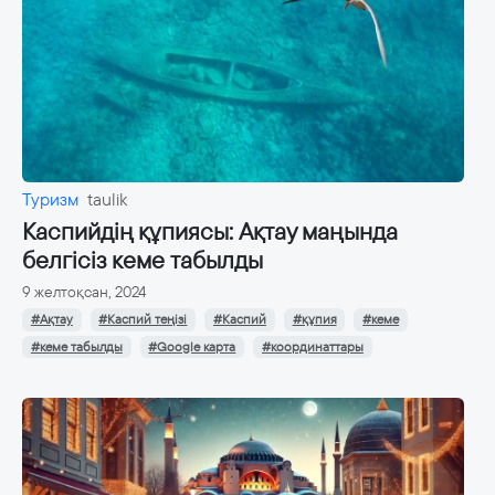
Туризм
taulik
Каспийдің құпиясы: Ақтау маңында
белгісіз кеме табылды
9 желтоқсан, 2024
#Ақтау
#Каспий теңізі
#Каспий
#құпия
#кеме
#кеме табылды
#Google карта
#координаттары