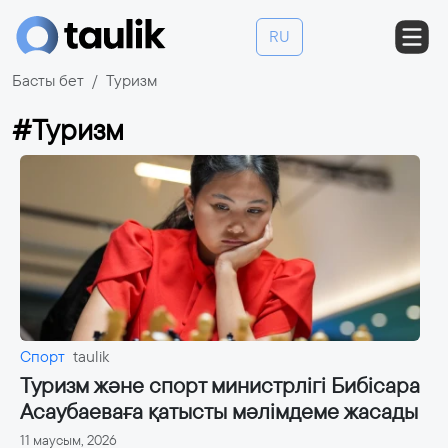
RU
Басты бет
Туризм
#Туризм
Спорт
taulik
Туризм және спорт министрлігі Бибісара
Асаубаеваға қатысты мәлімдеме жасады
11 маусым, 2026