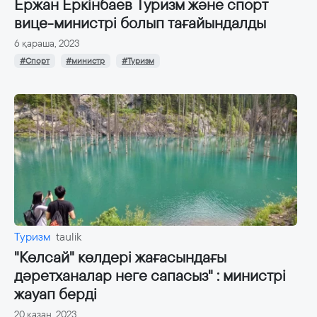
Ержан Еркінбаев Туризм және спорт
вице-министрі болып тағайындалды
6 қараша, 2023
#Спорт
#министр
#Туризм
Туризм
taulik
"Көлсай" көлдері жағасындағы
дәретханалар неге сапасыз" : министрі
жауап берді
20 қазан, 2023