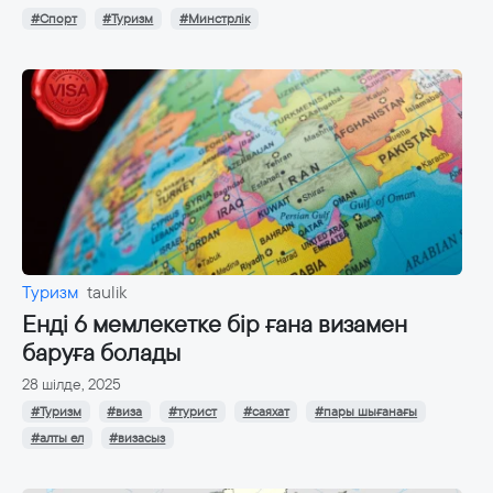
#Спорт
#Туризм
#Минстрлік
Туризм
taulik
Енді 6 мемлекетке бір ғана визамен
баруға болады
28 шілде, 2025
#Туризм
#виза
#турист
#саяхат
#пары шығанағы
#алты ел
#визасыз