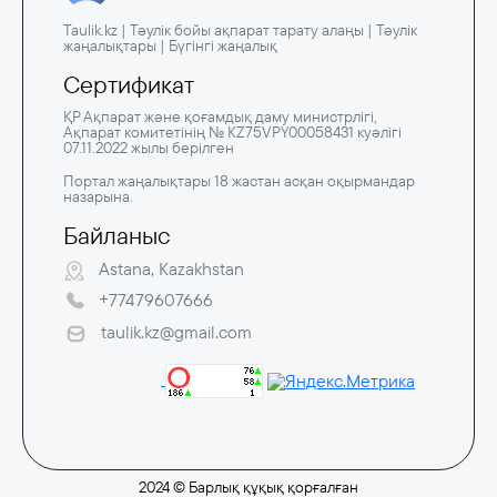
Taulik.kz | Тәулік бойы ақпарат тарату алаңы | Тәулік
жаңалықтары | Бүгінгі жаңалық
Сертификат
ҚР Ақпарат және қоғамдық даму министрлігі,
Ақпарат комитетінің № KZ75VPY00058431 куәлігі
07.11.2022 жылы берілген
Портал жаңалықтары 18 жастан асқан оқырмандар
назарына.
Байланыс
Astana, Kazakhstan
+77479607666
taulik.kz@gmail.com
2024 © Барлық құқық қорғалған