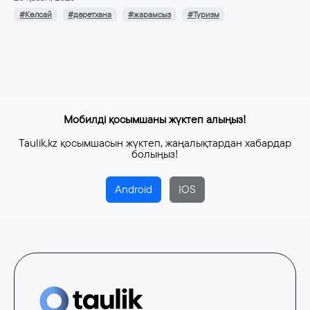
#Көлсай
#дәретхана
#жарамсыз
#Туризм
Мобилді қосымшаны жүктеп алыңыз!
Taulik.kz қосымшасын жүктеп, жаңалықтардан хабардар
болыңыз!
Android
IOS