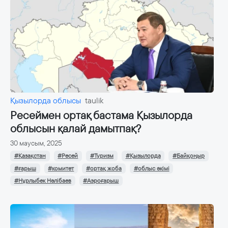
Қызылорда облысы
taulik
Ресеймен ортақ бастама Қызылорда
облысын қалай дамытпақ?
30 маусым, 2025
#Қазақстан
#Ресей
#Туризм
#Қызылорда
#Байқоңыр
#ғарыш
#комитет
#ортақ жоба
#облыс әкімі
#Нұрлыбек Нәлібаев
#Аэроғарыш