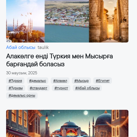
Абай облысы
taulik
Алакөлге енді Түркия мен Мысырға
барғандай боласыз
30 маусым, 2025
#Түркия
#демалыс
#Алакөл
#Мысыр
#Египет
#Туризм
#стандарт
#турист
#Абай облысы
#демалыс орны