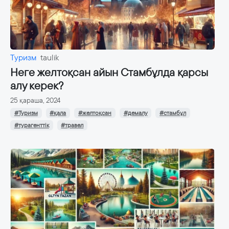
Туризм
taulik
Неге желтоқсан айын Стамбұлда қарсы
алу керек?
25 қараша, 2024
#Туризм
#қала
#желтоқсан
#демалу
#стамбұл
#турагенттік
#травел