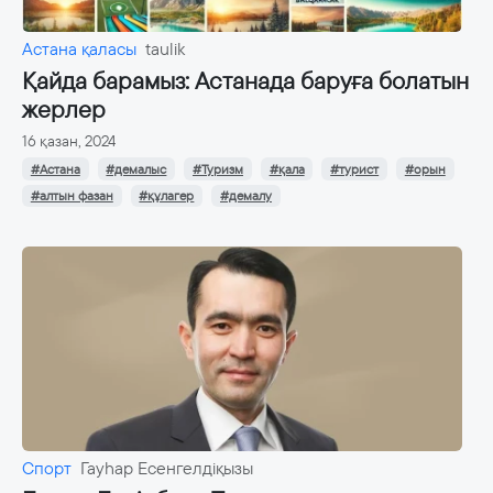
Астана қаласы
taulik
Қайда барамыз: Астанада баруға болатын
жерлер
16 қазан, 2024
#Астана
#демалыс
#Туризм
#қала
#турист
#орын
#алтын фазан
#құлагер
#демалу
Спорт
Гауһар Есенгелдіқызы