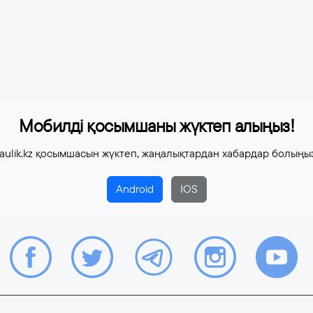
Мобилді қосымшаны жүктеп алыңыз!
aulik.kz қосымшасын жүктеп, жаңалықтардан хабардар болыңы
Android
IOS