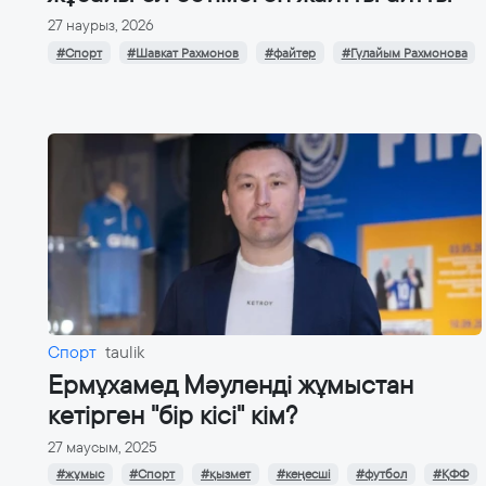
27 наурыз, 2026
#Спорт
#Шавкат Рахмонов
#файтер
#Гүлайым Рахмонова
Спорт
taulik
Ермұхамед Мәуленді жұмыстан
кетірген "бір кісі" кім?
27 маусым, 2025
#жұмыс
#Спорт
#қызмет
#кеңесші
#футбол
#ҚФФ