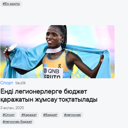
#Ең мықты
Спорт
taulik
Енді легионерлерге бюджет
қаражатын жұмсау тоқтатылады
3 ақпан, 2025
#Спорт
#Қаражат
#бюджет
#легионер
#легионер бюджет