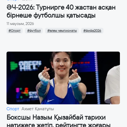
ӘЧ-2026: Турнирге 40 жастан асқан
бірнеше футболшы қатысады
11 маусым, 2026
#Спорт
#футбол
#әлем чемпионаты
#фифа2026
Спорт
Ахмет Қанатұлы
Боксшы Назым Қызайбай тарихи
нәтижеге жетіп, рейтингте жоғары