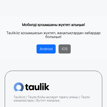
Мобилді қосымшаны жүктеп алыңыз!
Taulik.kz қосымшасын жүктеп, жаңалықтардан хабардар
болыңыз!
Android
IOS
Taulik.kz | Тәулік бойы ақпарат тарату алаңы | Тәулік
жаңалықтары | Бүгінгі жаңалық