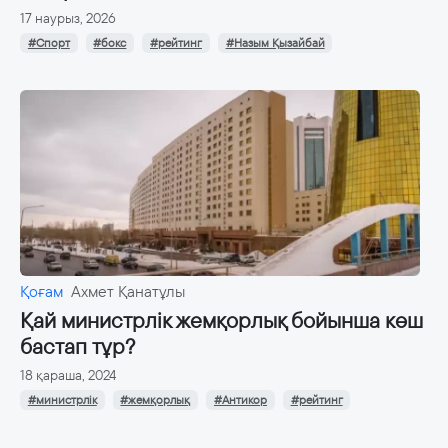
17 наурыз, 2026
#Спорт
#бокс
#рейтинг
#Назым Қызайбай
Қоғам
Ахмет Қанатұлы
Қай министрлік жемқорлық бойынша көш
бастап тұр?
18 қараша, 2024
#министрлік
#жемқорлық
#Антикор
#рейтинг