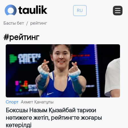
RU
Басты бет
рейтинг
#рейтинг
Спорт
Ахмет Қанатұлы
Боксшы Назым Қызайбай тарихи
нәтижеге жетіп, рейтингте жоғары
көтерілді