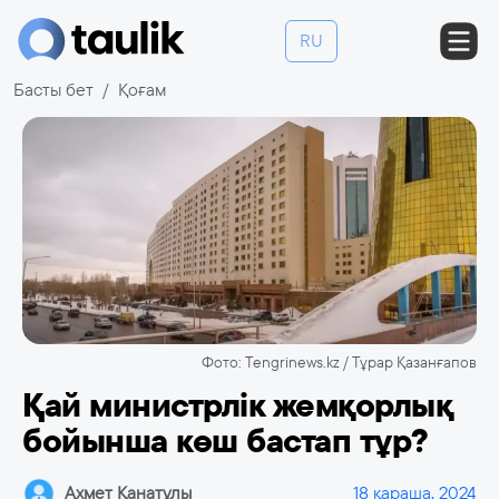
RU
Басты бет
Қоғам
Фото: Tengrinews.kz / Тұрар Қазанғапов
Қай министрлік жемқорлық
бойынша көш бастап тұр?
Ахмет Қанатұлы
18 қараша, 2024