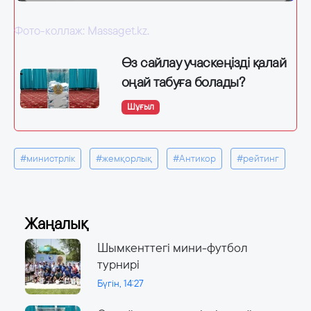
Фото-коллаж: Massaget.kz.
Өз сайлау учаскеңізді қалай
оңай табуға болады?
Шұғыл
#министрлік
#жемқорлық
#Антикор
#рейтинг
Жаңалық
Шымкенттегі мини-футбол
турнирі
Бүгін, 14:27