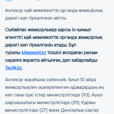
Антикор қай мемлекеттік органда жемқорлық
дерегі көп тіркелгенін айтты
Сыбайлас жемқорлыққа қарсы іс-қимыл
агенттігі қай мемлекеттік органда жемқорлық
дерегі көп тіркелгенін атады. Бұл
туралы
Massaget.kz
тілшісі жолдаған ресми
сауалға жауапта айтылған, деп хабарлайды
Taulik.kz.
Антикор жауабына сүйенсек, биыл 10 айда
жемқорлықпен әшкереленген адамдардың ең
көп саны Ішкі істер министрлігінде (93), Ауыл
шаруашылығы министрлігінде (29), Қаржы
министрлігінде (27) және Денсаулық сақтау