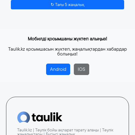
↻ Тағы 5 жаңалық
Мобилді қосымшаны жүктеп алыңыз!
Taulik.kz қосымшасын жүктеп, жаңалықтардан хабардар
болыңыз!
Android
IOS
Taulik.kz | Тәулік бойы ақпарат тарату алаңы | Тәулік
жаңалықтары | Бүгінгі жаңалық