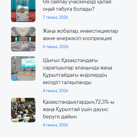
Өз сайлау учаскеңізді қалай
оңай табуға болады?
7 тамыз, 2026
Жаңа жобалар, инвестициялар
және өнеркәсіп коопреация
6 тамыз, 2026
Шығыс Қазақстандағы
сарапшылар алаңында жаңа
Құрылтайдағы өңірлердің
өкілдігі талқыланды
4 тамыз, 2026
Қазақстандықтардың 72,3%-ы
жаңа Құрылтай үшін дауыс
беруге дайын
4 тамыз, 2026