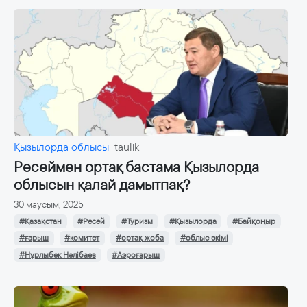
Қызылорда облысы
taulik
Ресеймен ортақ бастама Қызылорда
облысын қалай дамытпақ?
30 маусым, 2025
#Қазақстан
#Ресей
#Туризм
#Қызылорда
#Байқоңыр
#ғарыш
#комитет
#ортақ жоба
#облыс әкімі
#Нұрлыбек Нәлібаев
#Аэроғарыш