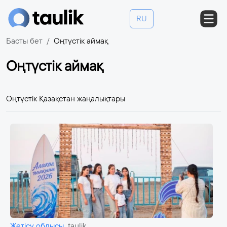
RU
Басты бет
Оңтүстік аймақ
Оңтүстік аймақ
Оңтүстік Қазақстан жаңалықтары
Жетісу облысы
taulik