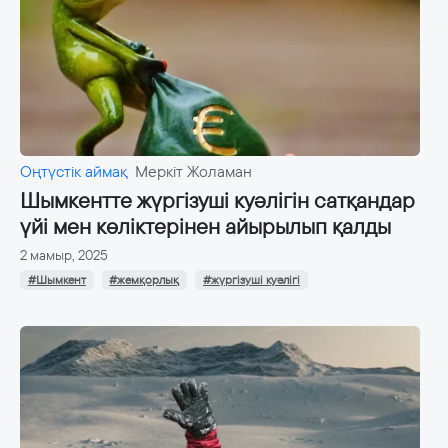
Оңтүстік аймақ
Меркіт Жоламан
Шымкентте жүргізуші куәлігін сатқандар
үйі мен көліктерінен айырылып қалды
2 мамыр, 2025
#Шымкент
#жемқорлық
#жүргізуші куәлігі