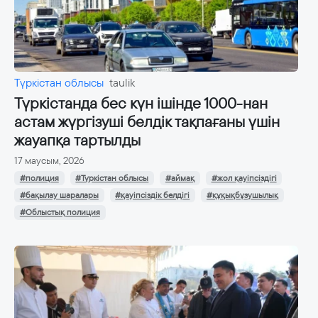
Түркістан облысы
taulik
Түркістанда бес күн ішінде 1000-нан
астам жүргізуші белдік тақпағаны үшін
жауапқа тартылды
17 маусым, 2026
#полиция
#Түркістан облысы
#аймақ
#жол қауіпсіздігі
#бақылау шаралары
#қауіпсіздік белдігі
#құқықбұзушылық
#Облыстық полиция