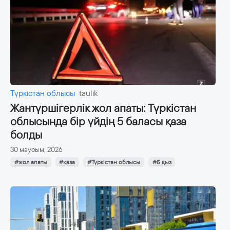
Түркістан облысы
taulik
Жантүршігерлік жол апаты: Түркістан
облысында бір үйдің 5 баласы қаза
болды
30 маусым, 2026
#жол апаты
#қаза
#Түркістан облысы
#5 қыз