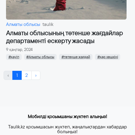
Алматы облысы
taulik
Алматы облысының төтенше жағдайлар
департаменті ескерту жасады
9 қаңтар, 2024
#қауіп
#Алматы облысы
#төтенше жағдай
#қар көшкіні
‹
1
2
›
Мобилді қосымшаны жүктеп алыңыз!
Taulik.kz қосымшасын жүктеп, жаңалықтардан хабардар
болыңыз!