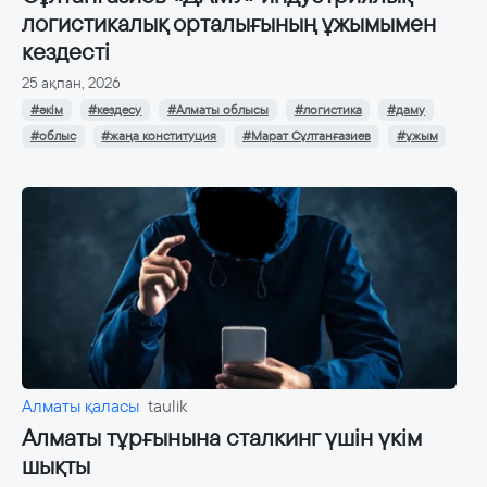
логистикалық орталығының ұжымымен
кездесті
25 ақпан, 2026
#әкім
#кездесу
#Алматы облысы
#логистика
#даму
#облыс
#жаңа конституция
#Марат Сұлтанғазиев
#ұжым
Алматы қаласы
taulik
Алматы тұрғынына сталкинг үшін үкім
шықты