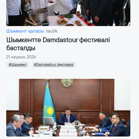
Шымкент қаласы
taulik
Шымкентте Damdastour фестивалі
басталды
21 наурыз, 2026
#Шымкент
#Damdastour фестивалі