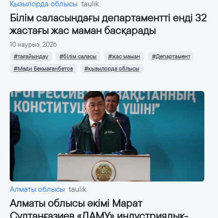
Қызылорда облысы
taulik
Білім саласындағы департаментті енді 32
жастағы жас маман басқарады
10 наурыз, 2026
#тағайындау
#білім саласы
#жас маман
#Департамент
#Мәди Бекмағанбетов
#қызылорда облысы
Алматы облысы
taulik
Алматы облысы әкімі Марат
Сұлтанғазиев «ДАМУ» индустриялық-