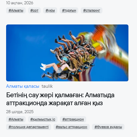
10 ақпан, 2026
#Алматы
#сот
#үкім
#тұрғын
#сталкинг
Алматы қаласы
taulik
Бетінің сау жері қалмаған: Алматыда
аттракционда жарақат алған қыз
28 шілде, 2025
#Алматы
#қылмыстық іс
#аттракцион
#полиция департаменті
#вальс аттракцион
#Әуезов ауданы