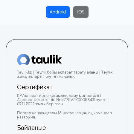
Android
IOS
Taulik.kz | Тәулік бойы ақпарат тарату алаңы | Тәулік
жаңалықтары | Бүгінгі жаңалық
Сертификат
ҚР Ақпарат және қоғамдық даму министрлігі,
Ақпарат комитетінің № KZ75VPY00058431 куәлігі
07.11.2022 жылы берілген
Портал жаңалықтары 18 жастан асқан оқырмандар
назарына.
Байланыс