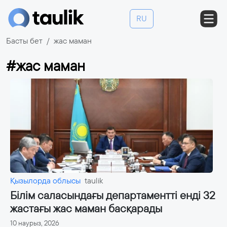
RU
Басты бет
жас маман
#жас маман
Қызылорда облысы
taulik
Білім саласындағы департаментті енді 32
жастағы жас маман басқарады
10 наурыз, 2026