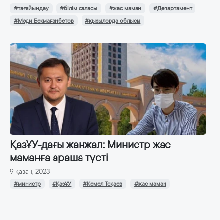
#тағайындау
#білім саласы
#жас маман
#Департамент
#Мәди Бекмағанбетов
#қызылорда облысы
ҚазҰУ-дағы жанжал: Министр жас
маманға араша түсті
9 қазан, 2023
#министр
#ҚазҰУ
#Кемел Тоқаев
#жас маман