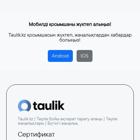
Мобилді қосымшаны жүктеп алыңыз!
Taulik.kz қосымшасын жүктеп, жаңалықтардан хабардар
болыңыз!
Android
IOS
Taulik.kz | Тәулік бойы ақпарат тарату алаңы | Тәулік
жаңалықтары | Бүгінгі жаңалық
Сертификат