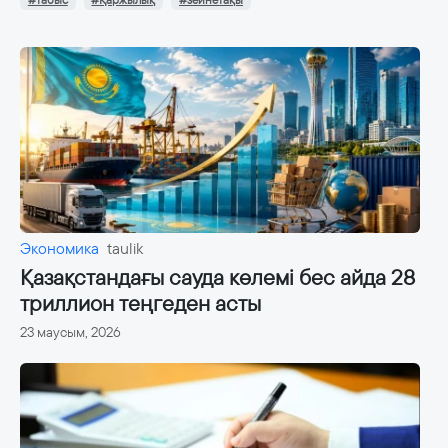
#табыс
#Қаржылық
#зейнетақы
Экономика
taulik
Қазақстандағы сауда көлемі бес айда 28
триллион теңгеден асты
23 маусым, 2026