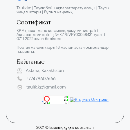
Taulik.kz | Тәулік бойы ақпарат тарату алаңы | Тәулік
жаңалықтары | Бүгінгі жаңалық
Сертификат
ҚР Ақпарат және қоғамдық даму министрлігі,
Ақпарат комитетінің № KZ75VPY00058431 куәлігі
07.11.2022 жылы берілген
Портал жаңалықтары 18 жастан асқан оқырмандар
назарына.
Байланыс
Astana, Kazakhstan
+77479607666
taulik.kz@gmail.com
2024 © Барлық құқық қорғалған