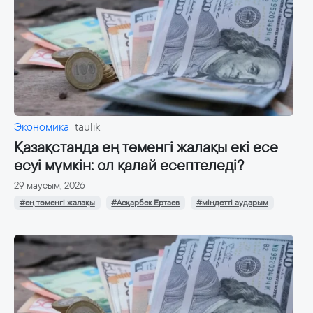
Экономика
taulik
Қазақстанда ең төменгі жалақы екі есе
өсуі мүмкін: ол қалай есептеледі?
29 маусым, 2026
#ең төменгі жалақы
#Асқарбек Ертаев
#міндетті аударым