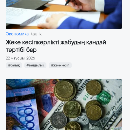
Экономика
taulik
Жеке кәсіпкерлікті жабудың қандай
тәртібі бар
22 маусым, 2026
#салық
#заңдылық
#жеке кәсіп