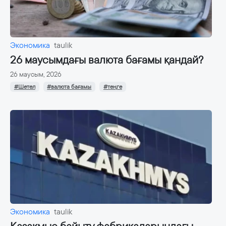
Экономика
taulik
26 маусымдағы валюта бағамы қандай?
26 маусым, 2026
#Шетел
#валюта бағамы
#теңге
Экономика
taulik