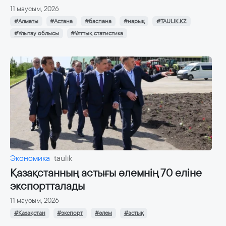
11 маусым, 2026
#Алматы
#Астана
#баспана
#нарық
#TAULIK.KZ
#Ұлытау облысы
#Ұлттық статистика
Экономика
taulik
Қазақстанның астығы әлемнің 70 еліне
экспортталады
11 маусым, 2026
#Қазақстан
#экспорт
#әлем
#астық