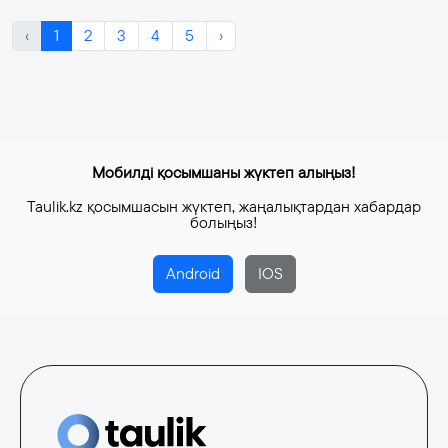
‹
1
2
3
4
5
›
Мобилді қосымшаны жүктеп алыңыз!
Taulik.kz қосымшасын жүктеп, жаңалықтардан хабардар
болыңыз!
Android
IOS