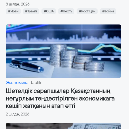
8 шілде, 2026
#Иран
#Трамп
#США
#Нефть
#Рост Цен
#война
Экономика
taulik
Шетелдік сарапшылар Қазақстанның
неғұрлым теңдестірілген экономикаға
көшіп жатқанын атап өтті
2 шілде, 2026