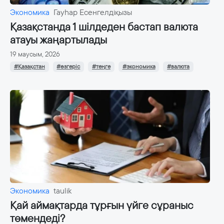
Экономика
Гауһар Есенгелдіқызы
Қазақстанда 1 шілдеден бастап валюта
атауы жаңартылады
19 маусым, 2026
#Қазақстан
#өзгеріс
#теңге
#экономика
#валюта
Экономика
taulik
Қай аймақтарда тұрғын үйге сұраныс
төмендеді?