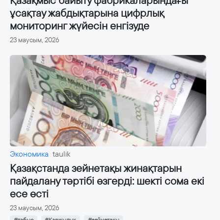
Қазақмыс байыту фабрикаларындағы
ұсақтау жабдықтарына цифрлық
мониторинг жүйесін енгізуде
23 маусым, 2026
Экономика
taulik
Қазақстанда зейнетақы жинақтарын
пайдалану тәртібі өзгерді: шекті сома екі
есе өсті
23 маусым, 2026