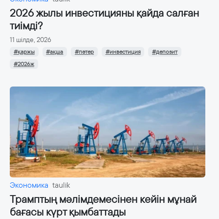
2026 жылы инвестицияны қайда салған
тиімді?
11 шілде, 2026
#қаржы
#ақша
#пәтер
#инвестиция
#депозит
#2026ж
Экономика
taulik
Трамптың мәлімдемесінен кейін мұнай
бағасы күрт қымбаттады