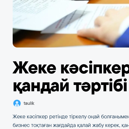
Жеке кәсіпкер
қандай тәртібі
taulik
Жеке кәсіпкер ретінде тіркелу оңай болғанымен,
бизнес тоқтаған жағдайда қалай жабу керек, 