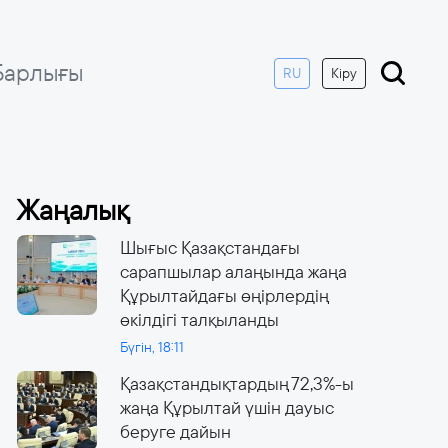
Барлығы
RU
Кіру
Жаңалық
Шығыс Қазақстандағы
сарапшылар алаңында жаңа
Құрылтайдағы өңірлердің
өкілдігі талқыланды
Бүгін, 18:11
Қазақстандықтардың 72,3%-ы
жаңа Құрылтай үшін дауыс
беруге дайын