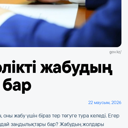
gov.kz/
лікті жабудың
 бар
22 маусым, 2026
 оны жабу үшін біраз тер төгуге тура келеді. Егер
қандай заңдылықтары бар? Жабудың жолдары