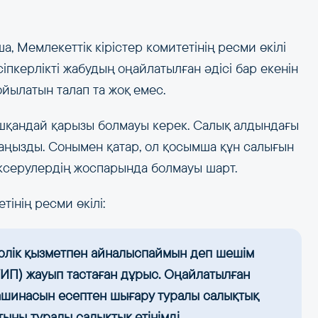
 Мемлекеттік кірістер комитетінің ресми өкілі
пкерлікті жабудың оңайлатылған әдісі бар екенін
қойылатын талап та жоқ емес.
ешқандай қарызы болмауы керек. Салық алдындағы
маңызды. Сонымен қатар, ол қосымша құн салығын
ексерулердің жоспарында болмауы шарт.
тінің ресми өкілі:
керлік қызметпен айналыспаймын деп шешім
К/ИП) жауып тастаған дұрыс. Оңайлатылған
машинасын есептен шығару туралы салықтық
тыны туралы салықтық өтінімді,