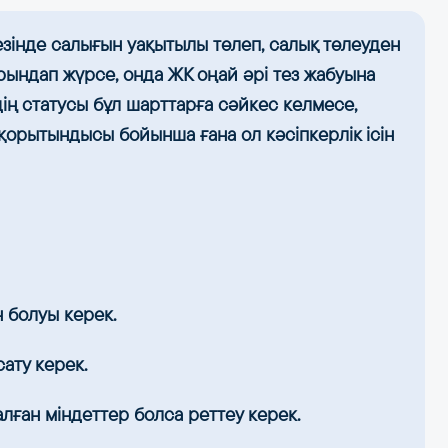
кезінде салығын уақытылы төлеп, салық төлеуден
рындап жүрсе, онда ЖК оңай әрі тез жабуына
дің статусы бұл шарттарға сәйкес келмесе,
қорытындысы бойынша ғана ол кәсіпкерлік ісін
 болуы керек.
ату керек.
лған міндеттер болса реттеу керек.