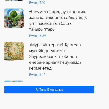
Бүгін, 17:19
Әлеуметтік қолдау, экология
және кәсіпкерлік: сайлауалды
үгіт-насихаттың басты
тақырыптары
Бүгін, 16:39
«Мұра жіптері»: Ә. Қастеев
музейінде Батима
Заурбекованың гобелен
өнеріне арналған ауқымды
көрме өтеді
Бүгін, 16:12
Сайлау күні онлайн-сервистер
жұмыс істейді
↻ Тағы 5 жаңалық
3 тамыз, 2026