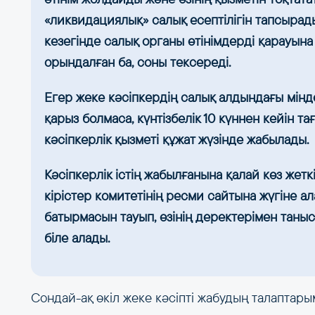
«ликвидациялық» салық есептілігін тапсырады
кезегінде салық органы өтінімдерді қарауына
орындалған ба, соны тексереді.
Егер жеке кәсіпкердің салық алдындағы мінд
қарыз болмаса, күнтізбелік 10 күннен кейін та
кәсіпкерлік қызметі құжат жүзінде жабылады.
Кәсіпкерлік істің жабылғанына қалай көз жет
кірістер комитетінің ресми сайтына жүгіне а
батырмасын тауып, өзінің деректерімен таны
біле алады.
Сондай-ақ өкіл жеке кәсіпті жабудың талаптары