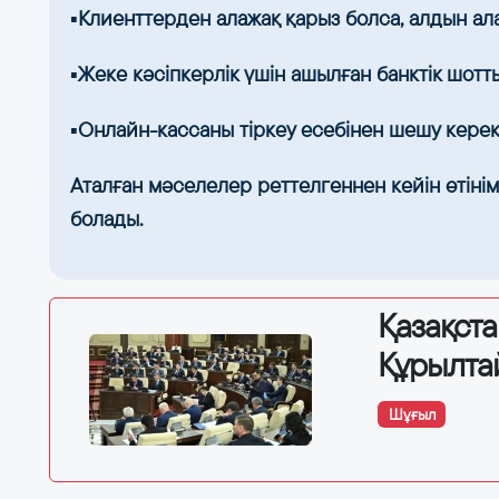
▪️Клиенттерден алажақ қарыз болса, алдын ала
▪️Жеке кәсіпкерлік үшін ашылған банктік шотт
▪️Онлайн-кассаны тіркеу есебінен шешу керек 
Аталған мәселелер реттелгеннен кейін өтіні
болады.
Қазақст
Құрылта
Шұғыл