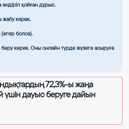
 өндіріп қойған дұрыс.
ы жабу керек.
(егер болса).
м беру керек. Оны онлайн түрде жүзеге асыруға
андықтардың 72,3%-ы жаңа
й үшін дауыс беруге дайын