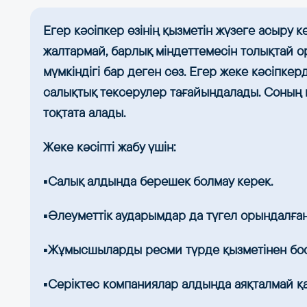
Егер кәсіпкер өзінің қызметін жүзеге асыру 
жалтармай, барлық міндеттемесін толықтай о
мүмкіндігі бар деген сөз. Егер жеке кәсіпкер
салықтық тексерулер тағайындалады. Соның 
тоқтата алады.
Жеке кәсіпті жабу үшін:
▪️Салық алдында берешек болмау керек.
▪️Әлеуметтік аударымдар да түгел орындалған
▪️Жұмысшыларды ресми түрде қызметінен бос
▪️Серіктес компаниялар алдында аяқталмай қа