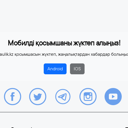
Мобилді қосымшаны жүктеп алыңыз!
aulik.kz қосымшасын жүктеп, жаңалықтардан хабардар болыңы
Android
IOS