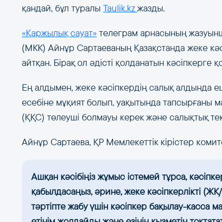
қандай, бұл туралы
Taulik.kz
жазды.
«Қаржылық сауат»
телеграм арнасының жазуынша,
(МКК) Айнұр Сартаеваның Қазақстанда жеке кәсі
айтқан. Бірақ ол әдісті қолданатын кәсіпкерге 
Ең алдымен, жеке кәсіпкердің салық алдында 
есебіне мұқият болып, уақытында тапсырғаны 
(ҚҚС) төлеуші болмауы керек және салықтық т
Айнұр Сартаева, ҚР Мемлекеттік кірістер комите
Ашқан кәсібіңіз жұмыс істемей тұрса, кәсіп
қабылдасаңыз, әрине, жеке кәсіпкерлікті (Ж
тәртіпте жабу үшін кәсіпкер бақылау-касса 
өтінім жолдайды және өзінің қызметін тоқтата