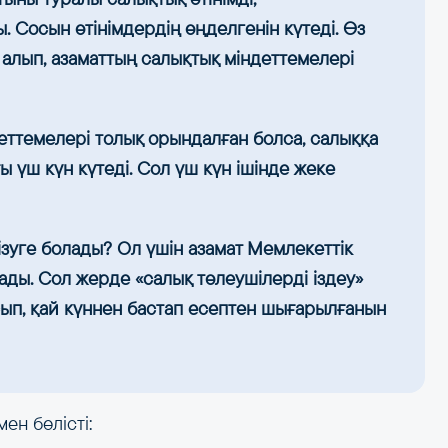
. Сосын өтінімдердің өңделгенін күтеді. Өз
 алып, азаматтың салықтық міндеттемелері
еттемелері толық орындалған болса, салыққа
ғы үш күн күтеді. Сол үш күн ішінде жеке
кізуге болады? Ол үшін азамат Мемлекеттік
лады. Сол жерде «салық төлеушілерді іздеу»
сып, қай күннен бастап есептен шығарылғанын
мен бөлісті: