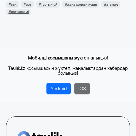
#заң
#сот
#тұрғын үй
#жаңа конституция
#ата заң
#сот шешімі
Мобилді қосымшаны жүктеп алыңыз!
Taulik.kz қосымшасын жүктеп, жаңалықтардан хабардар
болыңыз!
Android
IOS