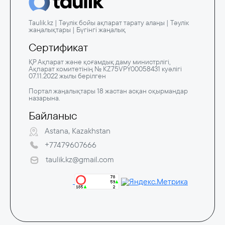
Taulik.kz | Тәулік бойы ақпарат тарату алаңы | Тәулік
жаңалықтары | Бүгінгі жаңалық
Сертификат
ҚР Ақпарат және қоғамдық даму министрлігі,
Ақпарат комитетінің № KZ75VPY00058431 куәлігі
07.11.2022 жылы берілген
Портал жаңалықтары 18 жастан асқан оқырмандар
назарына.
Байланыс
Astana, Kazakhstan
+77479607666
taulik.kz@gmail.com