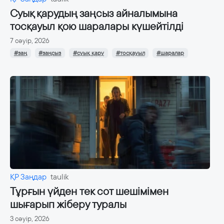
Суық қарудың заңсыз айналымына
тосқауыл қою шаралары күшейтілді
7 сәуір, 2026
#заң
#заңсыз
#суық қару
#тосқауыл
#шаралар
ҚР Заңдар
taulik
Тұрғын үйден тек сот шешімімен
шығарып жіберу туралы
3 сәуір, 2026