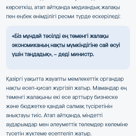
көрсеткіш, атап айтқанда медиандық жалақы
пен еңбек өнімділігі ресми түрде ескеріледі:
«Біз мұндай тәсілді ең төменгі жалақы
экономиканың нақты мүмкіндігіне сай өсуі
үшін таңдадық», – деді министр.
Қазіргі уақытта жауапты мемлекеттік органдар
нақты есеп-қисап жүргізіп жатыр. Мамандар ең
төменгі жалақыны екі есе арттыру бизнеске
және бюджетке қандай салмақ түсіретінін
анықтауы тиіс. Атап айтқанда, міндетті
аударымдар мен әлеуметтік төлемдер көлеміне
түсетін жүктеме есептеліп жатыр.