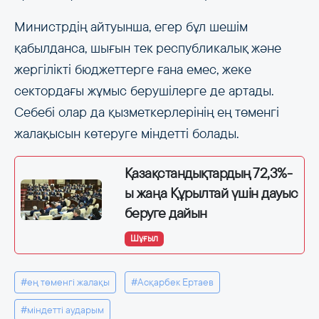
Министрдің айтуынша, егер бұл шешім
қабылданса, шығын тек республикалық және
жергілікті бюджеттерге ғана емес, жеке
сектордағы жұмыс берушілерге де артады.
Себебі олар да қызметкерлерінің ең төменгі
жалақысын көтеруге міндетті болады.
Қазақстандықтардың 72,3%-
ы жаңа Құрылтай үшін дауыс
беруге дайын
Шұғыл
#ең төменгі жалақы
#Асқарбек Ертаев
#міндетті аударым