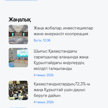
Жаңалық
Жаңа жобалар, инвестициялар
және өнеркәсіп коопреация
Бүгін, 12:08
Шығыс Қазақстандағы
сарапшылар алаңында жаңа
Құрылтайдағы өңірлердің
өкілдігі талқыланды
4 тамыз, 2026
Қазақстандықтардың 72,3%-ы
жаңа Құрылтай үшін дауыс
беруге дайын
4 тамыз, 2026