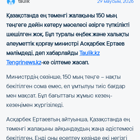
taulik
29 маусым, 2026
Қазақстанда ең төменгі жалақыны 150 мың
теңгеге дейін көтеру мәселесі әзірге түпкілікті
шешілген жоқ. Бұл туралы еңбек және халықты
әлеуметтік қорғау министрі Асқарбек Ертаев
мәлімдеді, деп хабарлайды
Taulik.kz
Tengrinews.kz
-ке cілтеме жасап.
Министрдің сөзінше, 150 мың теңге – нақты
бекітілген сома емес, ел ұмтылуы тиіс бағдар
мен мақсат. Бұл бағыттағы жұмыс кезең-
кезеңімен жүргізіледі.
Асқарбек Ертаевтың айтуынша, Қазақстанда ең
төменгі жалақыны айқындаудың жаңа әдістемесі
бекітілген. Енді оны есептеу кезінде екі негізгі