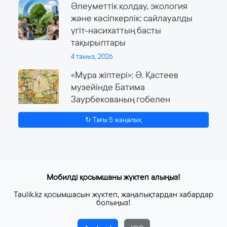
Әлеуметтік қолдау, экология
және кәсіпкерлік: сайлауалды
үгіт-насихаттың басты
тақырыптары
4 тамыз, 2026
«Мұра жіптері»: Ә. Қастеев
музейінде Батима
Заурбекованың гобелен
өнеріне арналған ауқымды
↻ Тағы 5 жаңалық
көрме өтеді
4 тамыз, 2026
Мобилді қосымшаны жүктеп алыңыз!
Taulik.kz қосымшасын жүктеп, жаңалықтардан хабардар
болыңыз!