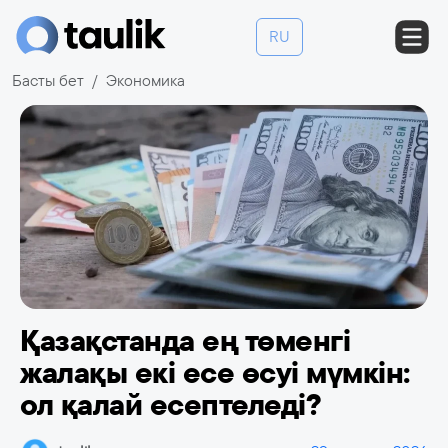
RU
Басты бет
Экономика
Қазақстанда ең төменгі
жалақы екі есе өсуі мүмкін:
ол қалай есептеледі?