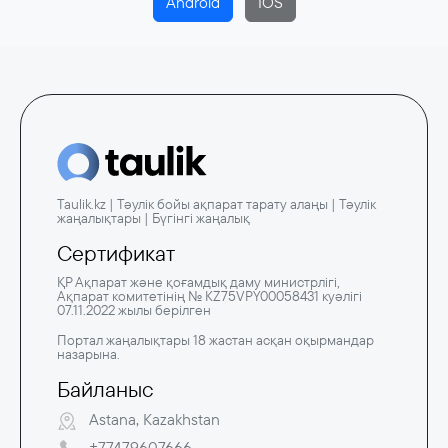
Android
IOS
Taulik.kz | Тәулік бойы ақпарат тарату алаңы | Тәулік
жаңалықтары | Бүгінгі жаңалық
Сертификат
ҚР Ақпарат және қоғамдық даму министрлігі,
Ақпарат комитетінің № KZ75VPY00058431 куәлігі
07.11.2022 жылы берілген
Портал жаңалықтары 18 жастан асқан оқырмандар
назарына.
Байланыс
Astana, Kazakhstan
+77479607666