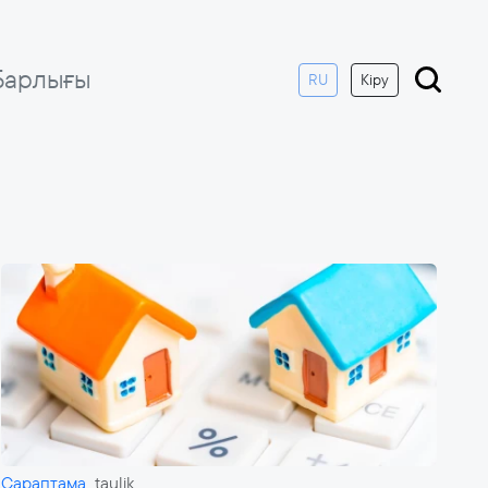
Барлығы
RU
Кіру
Сараптама
taulik