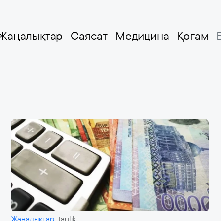
Жаңалықтар
Саясат
Медицина
Қоғам
Жаңалықтар
taulik