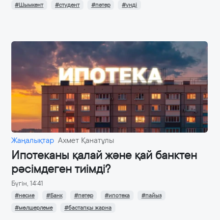
#Шымкент
#студент
#пәтер
#үнді
Жаңалықтар
Ахмет Қанатұлы
Ипотеканы қалай және қай банктен
рәсімдеген тиімді?
Бүгін, 14:41
#несие
#Банк
#пәтер
#ипотека
#пайыз
#мөлшерлеме
#бастапқы жарна