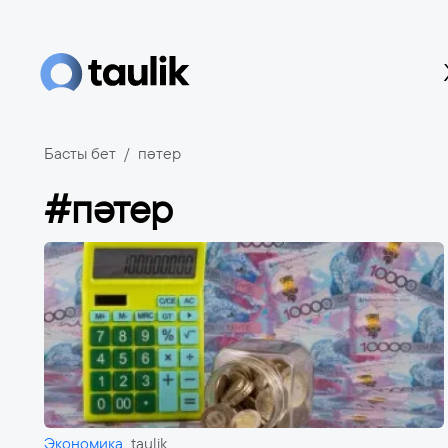
Басты бет
пәтер
#пәтер
Экономика
taulik