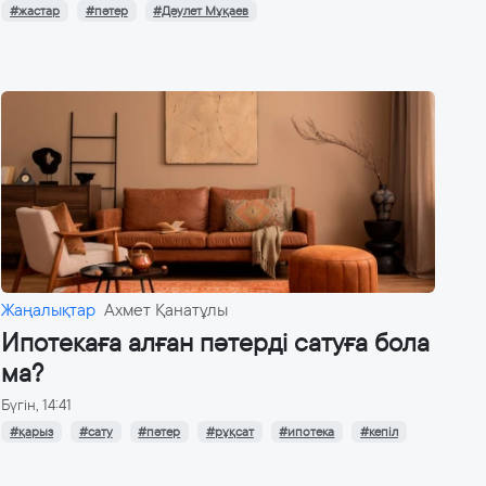
#жастар
#пәтер
#Дәулет Мұқаев
Жаңалықтар
Ахмет Қанатұлы
Ипотекаға алған пәтерді сатуға бола
ма?
Бүгін, 14:41
#қарыз
#сату
#пәтер
#рұқсат
#ипотека
#кепіл