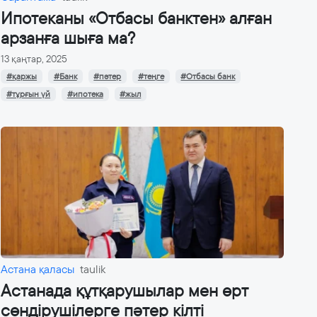
Ипотеканы «Отбасы банктен» алған
арзанға шыға ма?
13 қаңтар, 2025
#қаржы
#Банк
#пәтер
#теңге
#Отбасы банк
#тұрғын үй
#ипотека
#жыл
Астана қаласы
taulik
Астанада құтқарушылар мен өрт
сөндірушілерге пәтер кілті