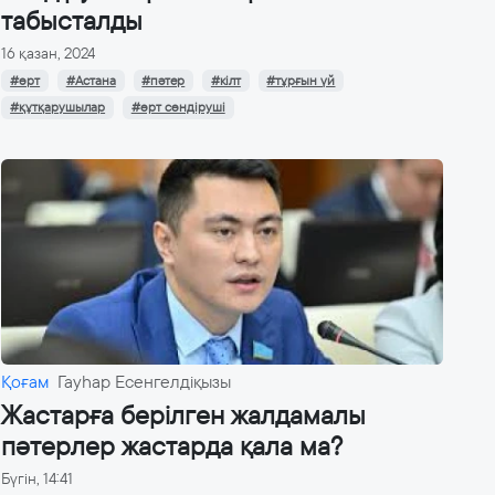
табысталды
16 қазан, 2024
#өрт
#Астана
#пәтер
#кілт
#тұрғын үй
#құтқарушылар
#өрт сөндіруші
Қоғам
Гауһар Есенгелдіқызы
Жастарға берілген жалдамалы
пәтерлер жастарда қала ма?
Бүгін, 14:41