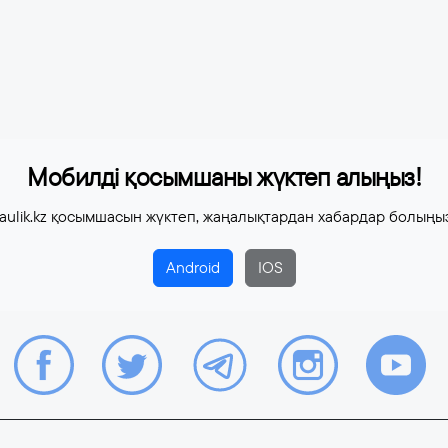
Мобилді қосымшаны жүктеп алыңыз!
aulik.kz қосымшасын жүктеп, жаңалықтардан хабардар болыңы
Android
IOS