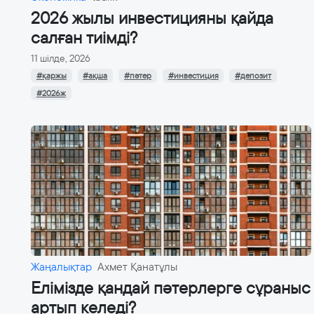
2026 жылы инвестицияны қайда
салған тиімді?
11 шілде, 2026
#қаржы
#ақша
#пәтер
#инвестиция
#депозит
#2026ж
Жаңалықтар
Ахмет Қанатұлы
Елімізде қандай пәтерлерге сұраныс
артып келеді?