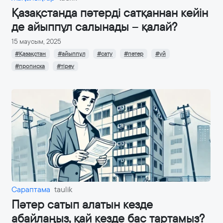
Қазақстанда пәтерді сатқаннан кейін
де айыппұл салынады – қалай?
15 маусым, 2025
#Қазақстан
#айыппұл
#сату
#пәтер
#үй
#прописка
#тіреу
Сараптама
taulik
Пәтер сатып алатын кезде
абайлаңыз, қай кезде бас тартамыз?