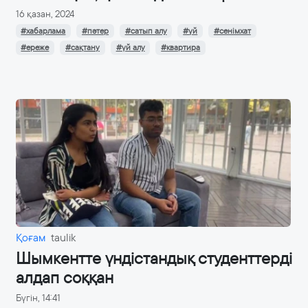
16 қазан, 2024
#хабарлама
#пәтер
#сатып алу
#үй
#сенімхат
#ереже
#сақтану
#үй алу
#квартира
Қоғам
taulik
Шымкентте үндістандық студенттерді
алдап соққан
Бүгін, 14:41