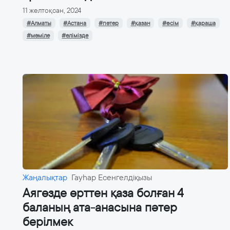
11 желтоқсан, 2024
#Алматы
#Астана
#пәтер
#қазан
#өсім
#қараша
#мәміле
#елімізде
Жаңалықтар
Гауһар Есенгелдіқызы
Аягөзде өрттен қаза болған 4
баланың ата-анасына пәтер
берілмек