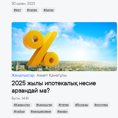
30 қазан, 2023
#өрт
#пәтер
#Аягөз
Жаңалықтар
Ахмет Қанатұлы
2025 жылы ипотекалық несие
арзандай ма?
Бүгін, 14:41
#Қазақстан
#қаржыгер
#пәтер
#болжам
#ипотека
#пайыз
#мөлшерлеме
#арзан