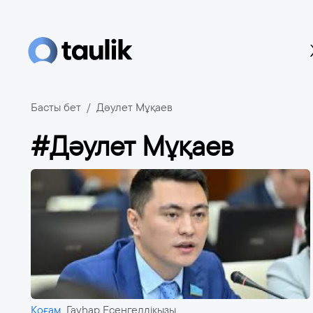
Басты бет
Дәулет Мұқаев
#Дәулет Мұқаев
Қоғам
Гауһар Есенгелдіқызы