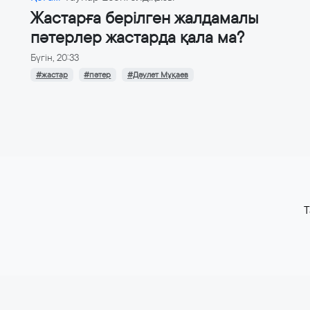
Жастарға берілген жалдамалы
пәтерлер жастарда қала ма?
Бүгін, 20:33
#жастар
#пәтер
#Дәулет Мұқаев
T