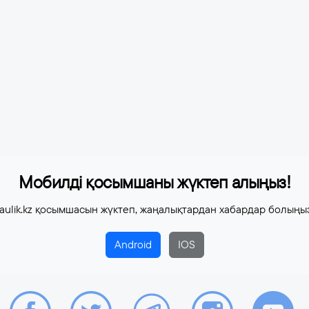
Мобилді қосымшаны жүктеп алыңыз!
aulik.kz қосымшасын жүктеп, жаңалықтардан хабардар болыңы
Android
IOS