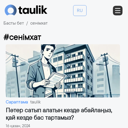
RU
Басты бет
сенімхат
#сенімхат
Сараптама
taulik
Пәтер сатып алатын кезде абайлаңыз,
қай кезде бас тартамыз?
16 қазан, 2024