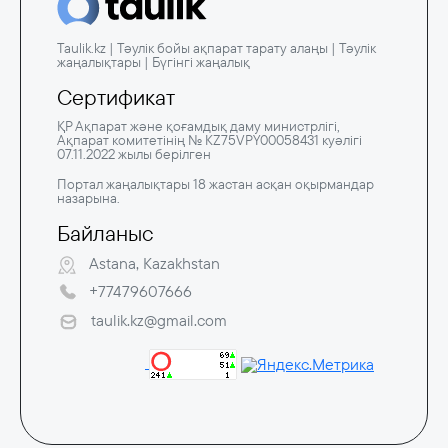
Taulik.kz | Тәулік бойы ақпарат тарату алаңы | Тәулік
жаңалықтары | Бүгінгі жаңалық
Сертификат
ҚР Ақпарат және қоғамдық даму министрлігі,
Ақпарат комитетінің № KZ75VPY00058431 куәлігі
07.11.2022 жылы берілген
Портал жаңалықтары 18 жастан асқан оқырмандар
назарына.
Байланыс
Astana, Kazakhstan
+77479607666
taulik.kz@gmail.com