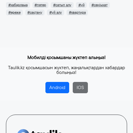
#хабарлама
#пәтер
#сатып алу
#үй
#сенімхат
#ереже
#сақтану
#үй алу
#квартира
Мобилді қосымшаны жүктеп алыңыз!
Taulik.kz қосымшасын жүктеп, жаңалықтардан хабардар
болыңыз!
Android
IOS