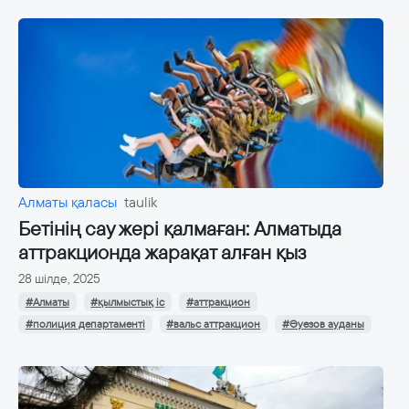
Алматы қаласы
taulik
Бетінің сау жері қалмаған: Алматыда
аттракционда жарақат алған қыз
28 шілде, 2025
#Алматы
#қылмыстық іс
#аттракцион
#полиция департаменті
#вальс аттракцион
#Әуезов ауданы