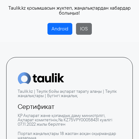
Taulik.kz қосымшасын жүктеп, жаңалықтардан хабардар
болыңыз!
Android
IOS
Taulik.kz | Тәулік бойы ақпарат тарату алаңы | Тәулік
жаңалықтары | Бүгінгі жаңалық
Сертификат
ҚР Ақпарат және қоғамдық даму министрлігі,
Ақпарат комитетінің № KZ75VPY00058431 куәлігі
07.11.2022 жылы берілген
Портал жаңалықтары 18 жастан асқан оқырмандар
назарына.