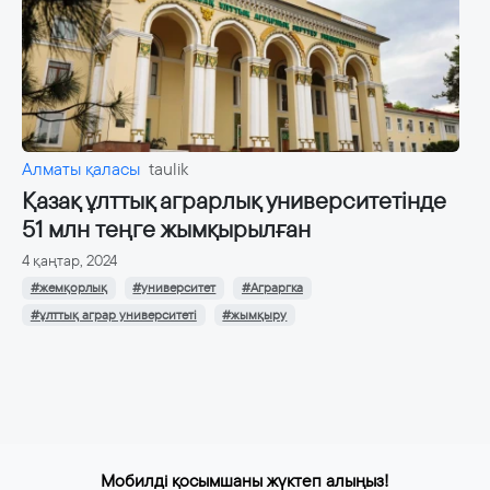
Алматы қаласы
taulik
Қазақ ұлттық аграрлық университетінде
51 млн теңге жымқырылған
4 қаңтар, 2024
#жемқорлық
#университет
#Аграргка
#ұлттық аграр университеті
#жымқыру
Мобилді қосымшаны жүктеп алыңыз!