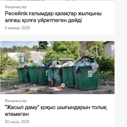
Жаңалықтар
Ресейлік ғалымдар қазақтар жылқыны
алғаш қолға үйретпеген дейді
5 мамыр, 2025
Жаңалықтар
"Жасыл даму" қоқыс шығындарын толық
өтемеген
30 сәуір, 2025