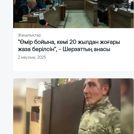
Жаңалықтар
"Өмір бойына, кемі 20 жылдан жоғары
жаза берілсін", - Шерзаттың анасы
2 маусым, 2025