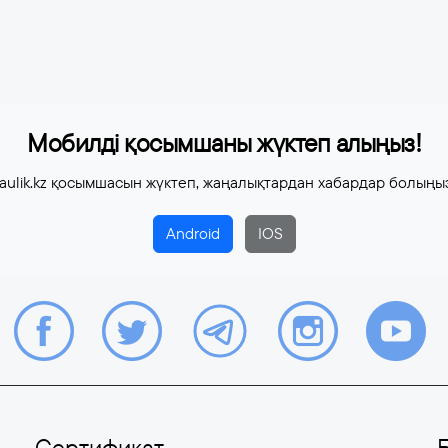
Мобилді қосымшаны жүктеп алыңыз!
aulik.kz қосымшасын жүктеп, жаңалықтардан хабардар болыңы
Android
IOS