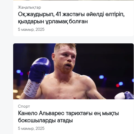
Жаңалықтар
Оқ жаудырып, 41 жастағы әйелді өлтіріп,
қыздарын ұрламақ болған
5 мамыр, 2025
Спорт
Канело Альварес тарихтағы ең мықты
боксшыларды атады
5 мамыр, 2025