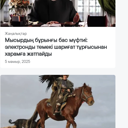
Жаңалықтар
Мысырдың бұрынғы бас мүфтиі:
электронды темекі шариғат тұрғысынан
харамға жатпайды
5 мамыр, 2025