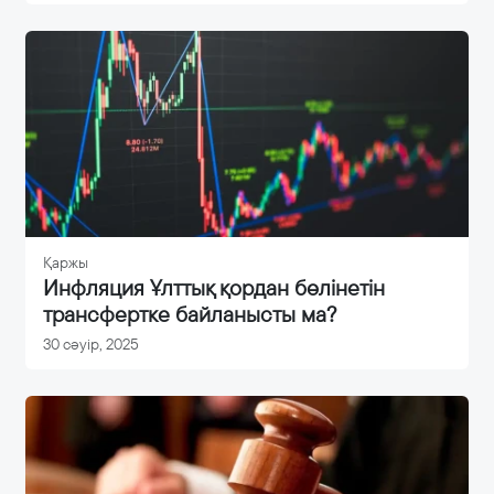
Қаржы
Инфляция Ұлттық қордан бөлінетін
трансфертке байланысты ма?
30 сәуір, 2025