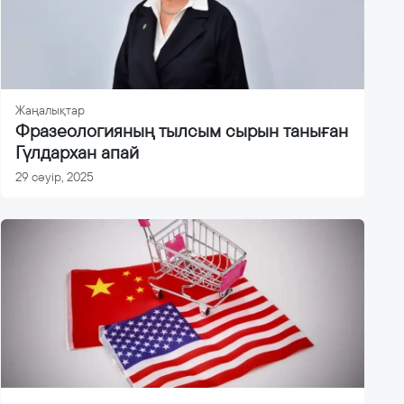
Жаңалықтар
Фразеологияның тылсым сырын таныған
Гүлдархан апай
29 сәуір, 2025