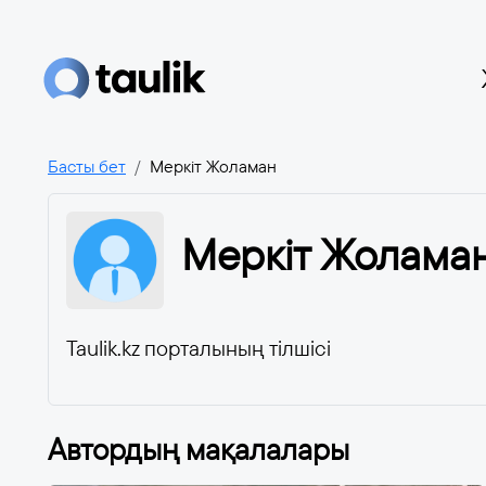
Басты бет
Меркіт Жоламан
Меркіт Жолама
Taulik.kz порталының тілшісі
Автордың мақалалары