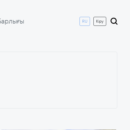
Барлығы
RU
Кіру