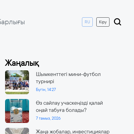
Барлығы
RU
Кіру
Жаңалық
Шымкенттегі мини-футбол
турнирі
Бүгін, 14:27
Өз сайлау учаскеңізді қалай
оңай табуға болады?
7 тамыз, 2026
Жаңа жобалар, инвестициялар