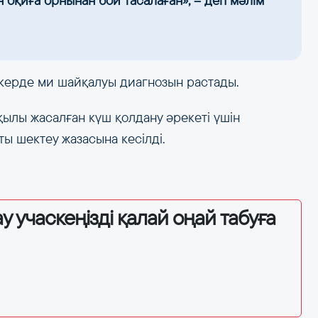
 оқиға орнынан бой тасалаған», – деп мәлім
керде ми шайқалуы диагнозын растады.
рқылы жасалған күш қолдану әрекеті үшін
ы шектеу жазасына кесілді.
у учаскеңізді қалай оңай табуға