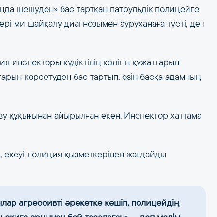
нда шешуден» бас тартқан патрульдік полицейге
рі ми шайқалу диагнозымен ауруханаға түсті, деп
я инспекторы күдіктінің көлігін құжаттарын
ттарын көрсетуден бас тартып, өзін басқа адамның
ізу құқығынан айырылған екен. Инспектор хаттама
іп, екеуі полиция қызметкерінен жағдайды
ылар агрессивті әрекетке көшіп, полицейдің