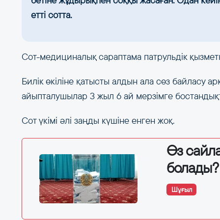
бетіне жұдырықпен соққы жасаған. Одан кейін
етті сотта.
Сот-медициналық сараптама патрульдік қызмет
Билік өкіліне қатысты алдын ала сөз байласу а
айыпталушылар 3 жыл 6 ай мерзімге бостандықт
Сот үкімі әлі заңды күшіне енген жоқ.
Өз сайла
болады?
Шұғыл