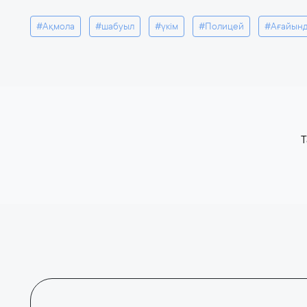
#Ақмола
#шабуыл
#үкім
#Полицей
#Ағайын
T