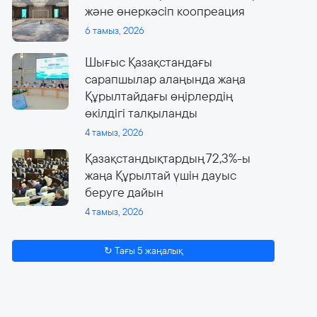
және өнеркәсіп коопреация
6 тамыз, 2026
Шығыс Қазақстандағы
сарапшылар алаңында жаңа
Құрылтайдағы өңірлердің
өкілдігі талқыланды
4 тамыз, 2026
Қазақстандықтардың 72,3%-ы
жаңа Құрылтай үшін дауыс
беруге дайын
4 тамыз, 2026
↻ Тағы 5 жаңалық