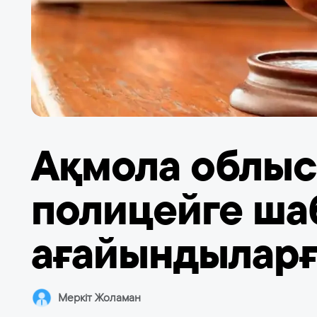
Ақмола облы
полицейге ша
ағайындыларғ
Меркіт Жоламан