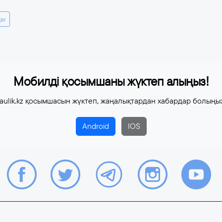
ды
Мобилді қосымшаны жүктеп алыңыз!
aulik.kz қосымшасын жүктеп, жаңалықтардан хабардар болыңы
Android
IOS