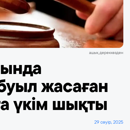
ашық дереккөзден
сында
буыл жасаған
а үкім шықты
29 сәуір, 2025