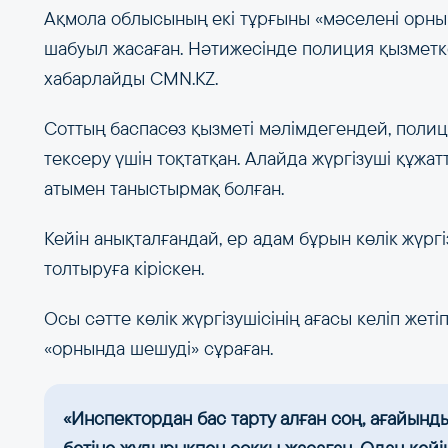
Ақмола облысының екі тұрғыны «мәселені орны
шабуыл жасаған. Нәтижесінде полиция қызметке
хабарлайды CMN.KZ.
Соттың баспасөз қызметі мәлімдегендей, полици
тексеру үшін тоқтатқан. Алайда жүргізуші құжа
атымен таныстырмақ болған.
Кейін анықталғандай, ер адам бұрын көлік жүрг
толтыруға кіріскен.
Осы сәтте көлік жүргізушісінің ағасы келіп жет
«орнында шешуді» сұраған.
«Инспектордан бас тарту алған соң, ағайынд