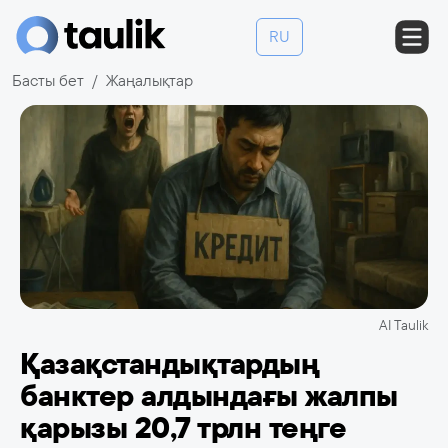
RU
Басты бет
Жаңалықтар
AI Taulik
Қазақстандықтардың
банктер алдындағы жалпы
қарызы 20,7 трлн теңге