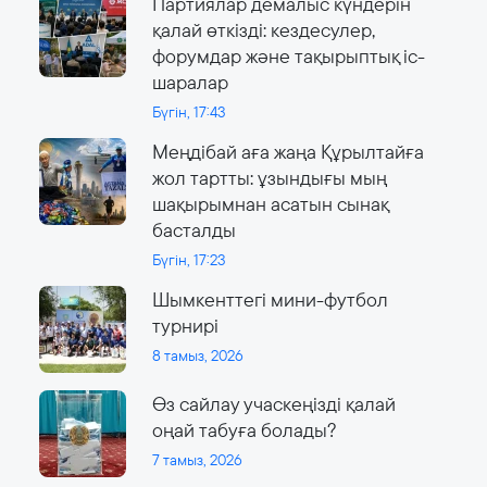
Партиялар демалыс күндерін
қалай өткізді: кездесулер,
форумдар және тақырыптық іс-
шаралар
Бүгін, 17:43
Меңдібай аға жаңа Құрылтайға
жол тартты: ұзындығы мың
шақырымнан асатын сынақ
басталды
Бүгін, 17:23
Шымкенттегі мини-футбол
турнирі
8 тамыз, 2026
Өз сайлау учаскеңізді қалай
оңай табуға болады?
7 тамыз, 2026