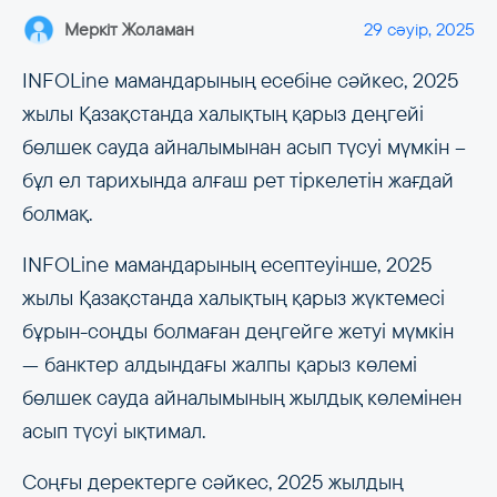
Меркіт Жоламан
29 сәуір, 2025
INFOLine мамандарының есебіне сәйкес, 2025
жылы Қазақстанда халықтың қарыз деңгейі
бөлшек сауда айналымынан асып түсуі мүмкін –
бұл ел тарихында алғаш рет тіркелетін жағдай
болмақ.
INFOLine мамандарының есептеуінше, 2025
жылы Қазақстанда халықтың қарыз жүктемесі
бұрын-соңды болмаған деңгейге жетуі мүмкін
— банктер алдындағы жалпы қарыз көлемі
бөлшек сауда айналымының жылдық көлемінен
асып түсуі ықтимал.
Соңғы деректерге сәйкес, 2025 жылдың