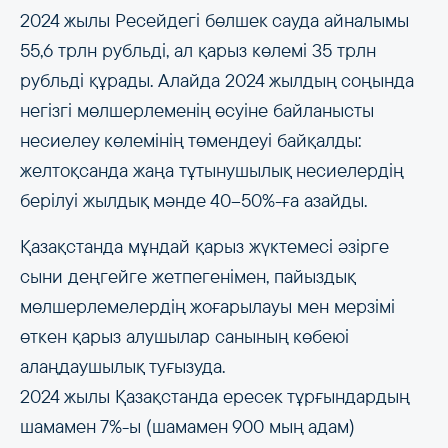
2024 жылы Ресейдегі бөлшек сауда айналымы
55,6 трлн рубльді, ал қарыз көлемі 35 трлн
рубльді құрады. Алайда 2024 жылдың соңында
негізгі мөлшерлеменің өсуіне байланысты
несиелеу көлемінің төмендеуі байқалды:
желтоқсанда жаңа тұтынушылық несиелердің
берілуі жылдық мәнде 40–50%-ға азайды.
Қазақстанда мұндай қарыз жүктемесі әзірге
сыни деңгейге жетпегенімен, пайыздық
мөлшерлемелердің жоғарылауы мен мерзімі
өткен қарыз алушылар санының көбеюі
алаңдаушылық туғызуда.
2024 жылы Қазақстанда ересек тұрғындардың
шамамен 7%-ы (шамамен 900 мың адам)