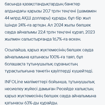
басында қазақстандықтардың банктер
алдындағы қарызы 20,7 трлн теңгені (шамамен
44 млрд АҚШ доллары) құрады, бұл бір жыл
ішінде 24%-ға артқан. Ал 2024 жылы бөлшек
сауда айналымы 22,4 трлн теңгені құрап, 2023
жылмен салыстырғанда 16,7%-ға өскен.
Осылайша, қарыз жүктемесінің бөлшек сауда
айналымына қатынасы 100%-ға таяп, бұл
болашақта тұтынушылық сұраныстың
тұрақтылығына төнетін қауіптерді күшейтеді.
INFOLine мәліметтері бойынша, тұтынушылық
несиелеу жүйесі дамыған Ресейде халықтың
қарыз жүктемесінің бөлшек сауда айналымына
қатынасы 63%-ды құрайды.