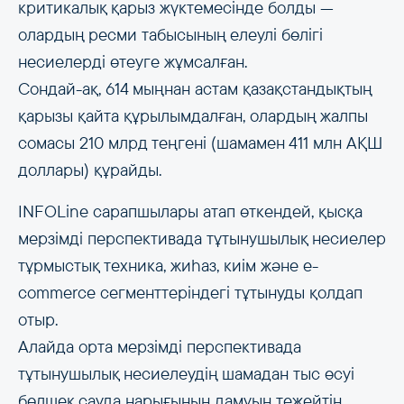
критикалық қарыз жүктемесінде болды —
олардың ресми табысының елеулі бөлігі
несиелерді өтеуге жұмсалған.
Сондай-ақ, 614 мыңнан астам қазақстандықтың
қарызы қайта құрылымдалған, олардың жалпы
сомасы 210 млрд теңгені (шамамен 411 млн АҚШ
доллары) құрайды.
INFOLine сарапшылары атап өткендей, қысқа
мерзімді перспективада тұтынушылық несиелер
тұрмыстық техника, жиһаз, киім және e-
commerce сегменттеріндегі тұтынуды қолдап
отыр.
Алайда орта мерзімді перспективада
тұтынушылық несиелеудің шамадан тыс өсуі
бөлшек сауда нарығының дамуын тежейтін