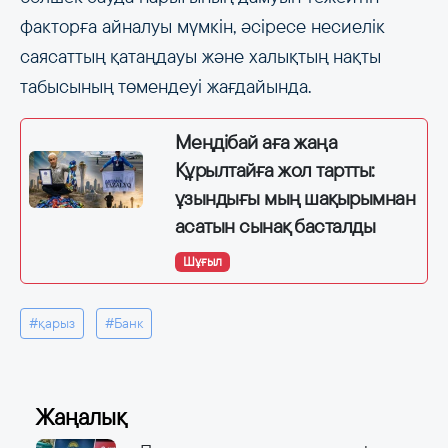
факторға айналуы мүмкін, әсіресе несиелік
саясаттың қатаңдауы және халықтың нақты
табысының төмендеуі жағдайында.
Меңдібай аға жаңа
Құрылтайға жол тартты:
ұзындығы мың шақырымнан
асатын сынақ басталды
Шұғыл
#қарыз
#Банк
Жаңалық