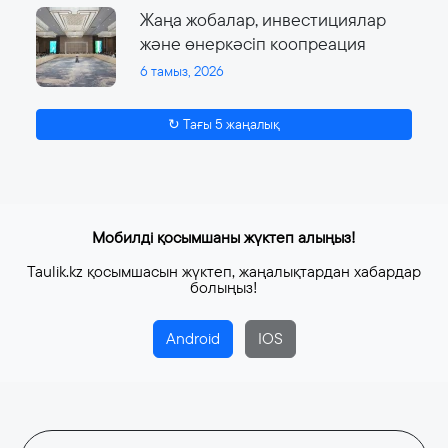
Жаңа жобалар, инвестициялар
және өнеркәсіп коопреация
6 тамыз, 2026
↻ Тағы 5 жаңалық
Мобилді қосымшаны жүктеп алыңыз!
Taulik.kz қосымшасын жүктеп, жаңалықтардан хабардар
болыңыз!
Android
IOS