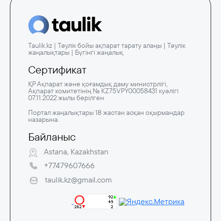
Taulik.kz | Тәулік бойы ақпарат тарату алаңы | Тәулік
жаңалықтары | Бүгінгі жаңалық
Сертификат
ҚР Ақпарат және қоғамдық даму министрлігі,
Ақпарат комитетінің № KZ75VPY00058431 куәлігі
07.11.2022 жылы берілген
Портал жаңалықтары 18 жастан асқан оқырмандар
назарына.
Байланыс
Astana, Kazakhstan
+77479607666
taulik.kz@gmail.com