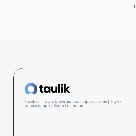
T
Taulik.kz | Тәулік бойы ақпарат тарату алаңы | Тәулік
жаңалықтары | Бүгінгі жаңалық