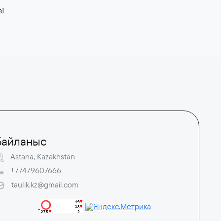
з!
Байланыс
Astana, Kazakhstan
+77479607666
taulik.kz@gmail.com