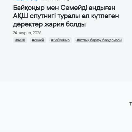
Байқоңыр мен Семейді аңдыған
АҚШ спутнигі туралы ел күтпеген
деректер жария болды
24 наурыз, 2026
#АҚШ
#семей
#Байқоңыр
#Ұлттық барлау басқармасы
T