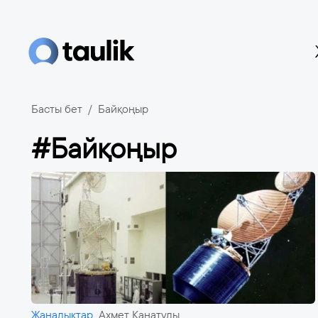
Басты бет
Байқоңыр
#Байқоңыр
Жаңалықтар
Ахмет Қанатұлы