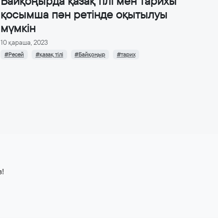
Байқоңырда қазақ тілі мен тарихы
қосымша пән ретінде оқытылуы
мүмкін
10 қараша, 2023
#Ресей
#қазақ тілі
#Байқоңыр
#тарих
з!