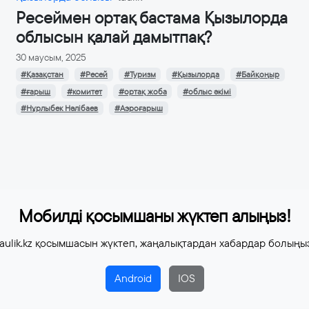
Ресеймен ортақ бастама Қызылорда
облысын қалай дамытпақ?
30 маусым, 2025
#Қазақстан
#Ресей
#Туризм
#Қызылорда
#Байқоңыр
#ғарыш
#комитет
#ортақ жоба
#облыс әкімі
#Нұрлыбек Нәлібаев
#Аэроғарыш
Мобилді қосымшаны жүктеп алыңыз!
aulik.kz қосымшасын жүктеп, жаңалықтардан хабардар болыңы
Android
IOS