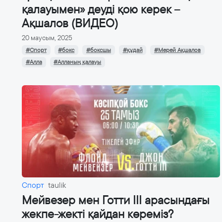
қалауымен» деуді қою керек –
Ақшалов (ВИДЕО)
20 маусым, 2025
#Спорт
#бокс
#боксшы
#құдай
#Мерей Ақшалов
#Алла
#Алланың қалауы
Спорт
taulik
Мейвезер мен Готти ІІІ арасындағы
жекпе-жекті қайдан көреміз?