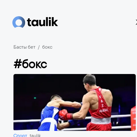
Басты бет
бокс
#бокс
Спорт
taulik