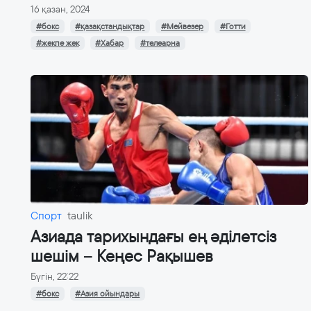
16 қазан, 2024
#бокс
#қазақстандықтар
#Мейвезер
#Готти
#жекпе жек
#Хабар
#телеарна
Спорт
taulik
Азиада тарихындағы ең әділетсіз
шешім – Кеңес Рақышев
Бүгін, 22:22
#бокс
#Азия ойындары