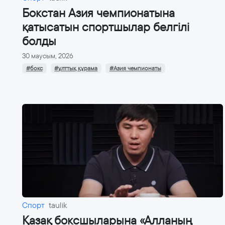
Бокстан Азия чемпионатына
қатысатын спортшылар белгілі
болды
30 маусым, 2026
#бокс
#ұлттық құрама
#Азия чемпионаты
Спорт
taulik
Қазақ боксшыларына «Алланың