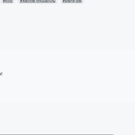
#бокс
#Жәнібек Әлімханұлы
#жекпе-жек
з!