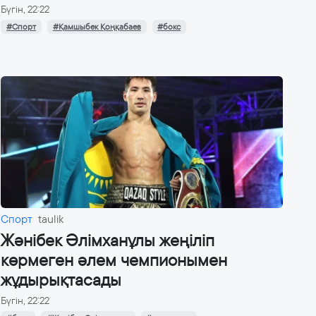
Бүгін, 22:22
#Спорт
#Қамшыбек Қоңқабаев
#бокс
Спорт
taulik
Жәнібек Әлімханұлы жеңіліп
көрмеген әлем чемпионымен
жұдырықтасады
Бүгін, 22:22