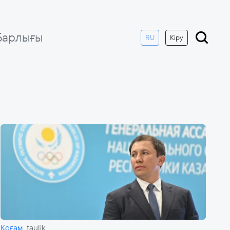
Барлығы
RU
Кіру
Қоғам
taulik