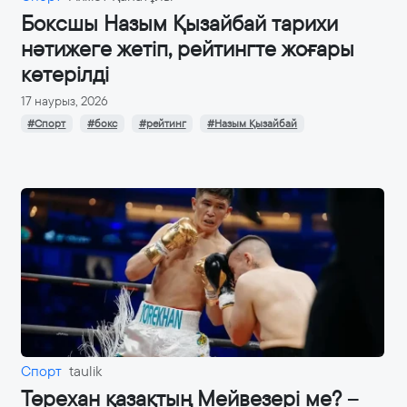
Боксшы Назым Қызайбай тарихи
нәтижеге жетіп, рейтингте жоғары
көтерілді
17 наурыз, 2026
#Спорт
#бокс
#рейтинг
#Назым Қызайбай
Спорт
taulik
Төрехан қазақтың Мейвезері ме? –