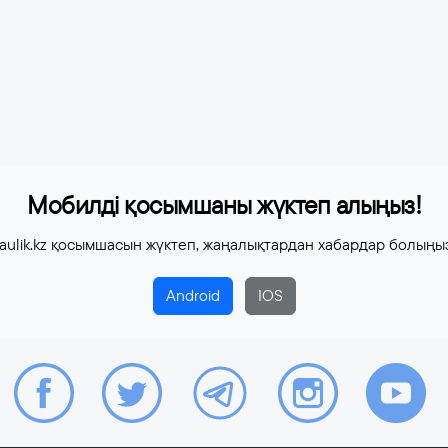
Мобилді қосымшаны жүктеп алыңыз!
aulik.kz қосымшасын жүктеп, жаңалықтардан хабардар болыңы
Android
IOS