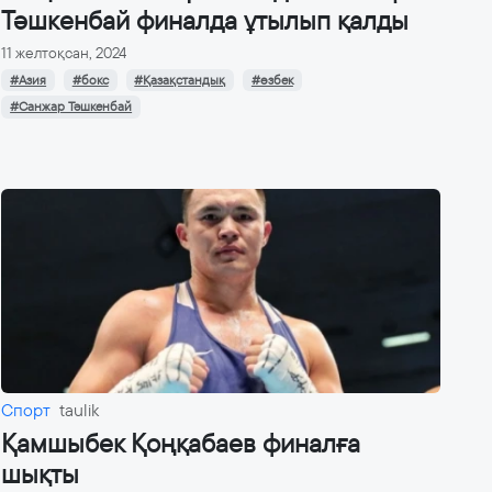
Тәшкенбай финалда ұтылып қалды
11 желтоқсан, 2024
#Азия
#бокс
#Қазақстандық
#өзбек
#Санжар Тәшкенбай
Спорт
taulik
Қамшыбек Қоңқабаев финалға
шықты