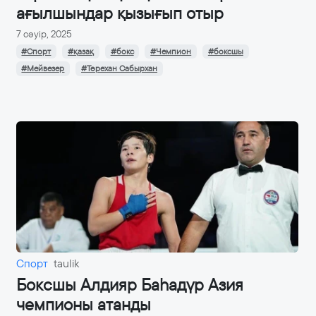
ағылшындар қызығып отыр
7 сәуір, 2025
#Спорт
#қазақ
#бокс
#Чемпион
#боксшы
#Мейвезер
#Төрехан Сабырхан
Спорт
taulik
Боксшы Алдияр Баһадүр Азия
чемпионы атанды