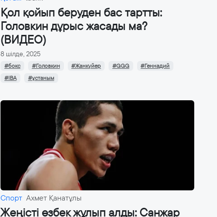
Қол қойып беруден бас тартты:
Головкин дұрыс жасады ма?
(ВИДЕО)
8 шілде, 2025
#бокс
#Головкин
#Жанкүйер
#GGG
#Геннадий
#IBA
#ұстаным
Спорт
Ахмет Қанатұлы
Жеңісті өзбек жұлып алды: Санжар