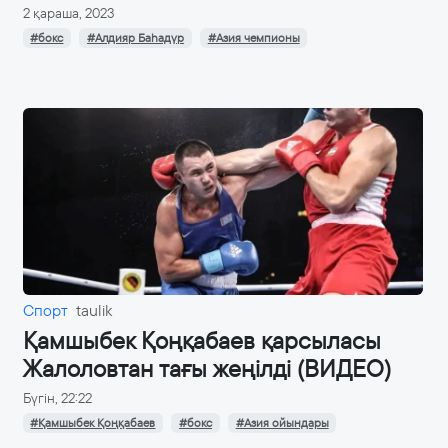
2 қараша, 2023
#бокс
#Алдияр Баһадүр
#Азия чемпионы
Спорт
taulik
Қамшыбек Қоңқабаев қарсыласы
Жалоловтан тағы жеңілді (ВИДЕО)
Бүгін, 22:22
#Қамшыбек Қоңқабаев
#бокс
#Азия ойындары