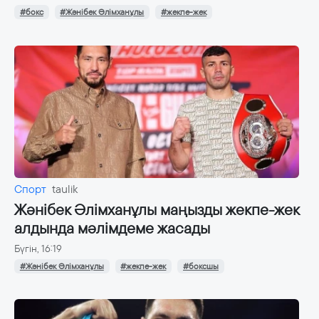
#бокс
#Жәнібек Әлімханұлы
#жекпе-жек
Спорт
taulik
Жәнібек Әлімханұлы маңызды жекпе-жек
алдында мәлімдеме жасады
Бүгін, 16:19
#Жәнібек Әлімханұлы
#жекпе-жек
#боксшы