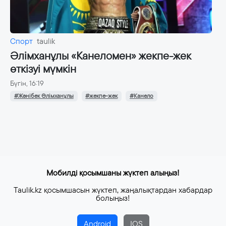
Спорт
taulik
Әлімханұлы «Канеломен» жекпе-жек
өткізуі мүмкін
Бүгін, 16:19
#Жәнібек Әлімханұлы
#жекпе-жек
#Канело
Мобилді қосымшаны жүктеп алыңыз!
Taulik.kz қосымшасын жүктеп, жаңалықтардан хабардар
болыңыз!
Android
IOS