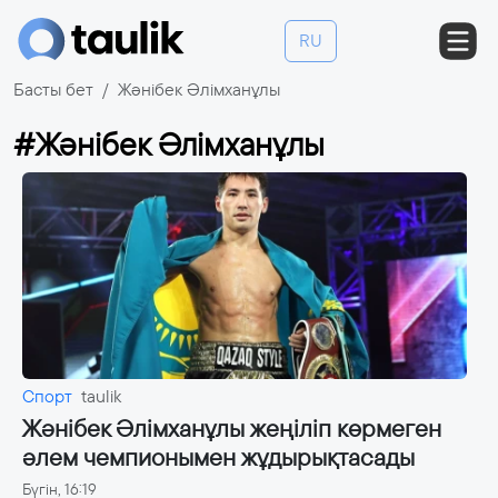
RU
Басты бет
Жәнібек Әлімханұлы
#Жәнібек Әлімханұлы
Спорт
taulik
Жәнібек Әлімханұлы жеңіліп көрмеген
әлем чемпионымен жұдырықтасады
Бүгін, 16:19