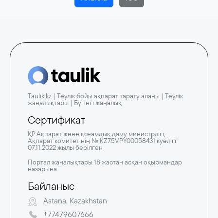
Taulik.kz | Тәулік бойы ақпарат тарату алаңы | Тәулік
жаңалықтары | Бүгінгі жаңалық
Сертификат
ҚР Ақпарат және қоғамдық даму министрлігі,
Ақпарат комитетінің № KZ75VPY00058431 куәлігі
07.11.2022 жылы берілген
Портал жаңалықтары 18 жастан асқан оқырмандар
назарына.
Байланыс
Astana, Kazakhstan
+77479607666