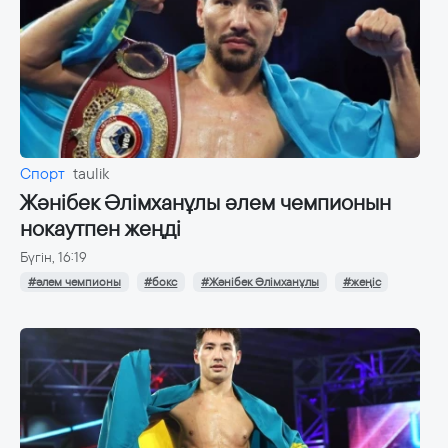
Спорт
taulik
Жәнібек Әлімханұлы әлем чемпионын
нокаутпен жеңді
Бүгін, 16:19
#әлем чемпионы
#бокс
#Жәнібек Әлімханұлы
#жеңіс