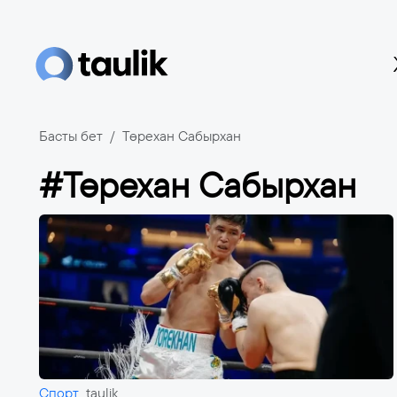
Басты бет
Төрехан Сабырхан
#Төрехан Сабырхан
Спорт
taulik