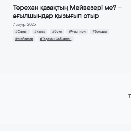
Төрехан қазақтың Мейвезері ме? –
ағылшындар қызығып отыр
7 сәуір, 2025
#Спорт
#қазақ
#бокс
#Чемпион
#боксшы
#Мейвезер
#Төрехан Сабырхан
T