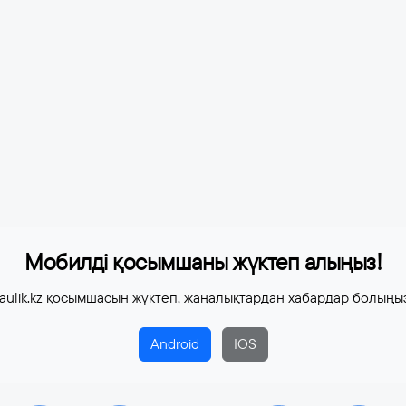
Мобилді қосымшаны жүктеп алыңыз!
aulik.kz қосымшасын жүктеп, жаңалықтардан хабардар болыңы
Android
IOS