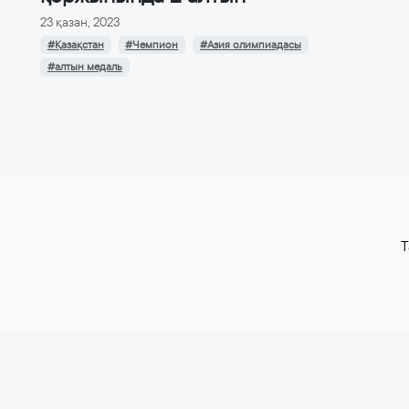
23 қазан, 2023
#Қазақстан
#Чемпион
#Азия олимпиадасы
#алтын медаль
T