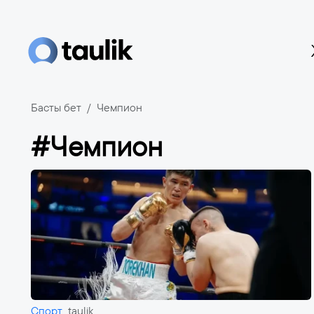
Басты бет
Чемпион
#Чемпион
Спорт
taulik