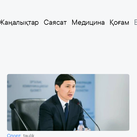
Жаңалықтар
Саясат
Медицина
Қоғам
Спорт
taulik