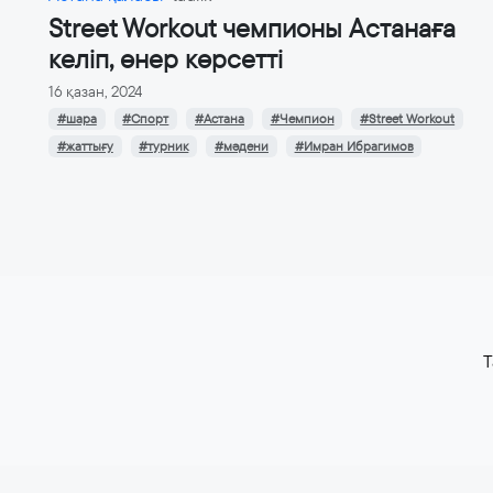
Street Workout чемпионы Астанаға
келіп, өнер көрсетті
16 қазан, 2024
#шара
#Спорт
#Астана
#Чемпион
#Street Workout
#жаттығу
#турник
#мәдени
#Имран Ибрагимов
T