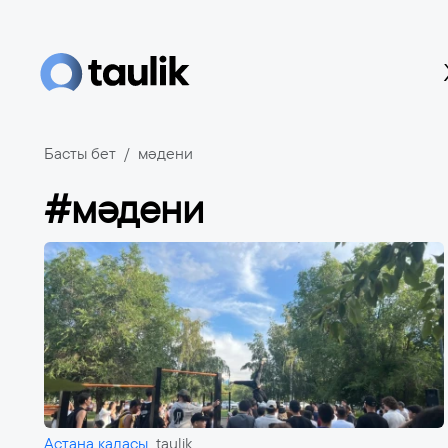
Басты бет
мәдени
#мәдени
Астана қаласы
taulik