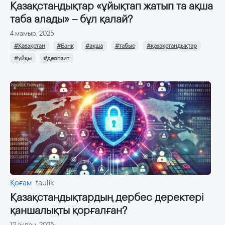
Қазақстандықтар «ұйықтап жатып та ақша
таба алады» – бұл қалай?
4 мамыр, 2025
#Қазақстан
#Банк
#ақша
#табыс
#қазақстандықтар
#ұйқы
#деопзит
Қоғам
taulik
Қазақстандықтардың дербес деректері
қаншалықты қорғалған?
12 ақпан, 2025