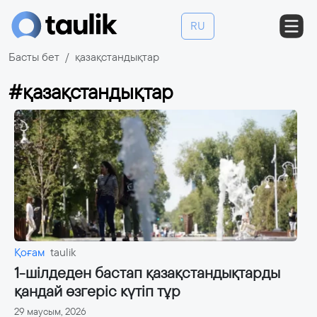
RU
Басты бет
қазақстандықтар
#қазақстандықтар
Қоғам
taulik
1-шілдеден бастап қазақстандықтарды
қандай өзгеріс күтіп тұр
29 маусым, 2026