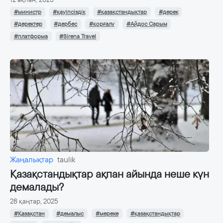
#министр
#қауіпсіздік
#қазақстандықтар
#дерек
#деректер
#дербес
#қорғалу
#Айдос Сарым
#платформа
#Sirena Travel
Жаңалықтар
taulik
Қазақстандықтар ақпан айында неше күн
демалады?
28 қаңтар, 2025
#Қазақстан
#демалыс
#мереке
#қазақстандықтар