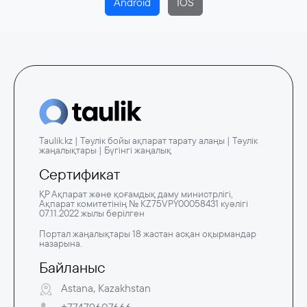
Android
IOS
Taulik.kz | Тәулік бойы ақпарат тарату алаңы | Тәулік
жаңалықтары | Бүгінгі жаңалық
Сертификат
ҚР Ақпарат және қоғамдық даму министрлігі,
Ақпарат комитетінің № KZ75VPY00058431 куәлігі
07.11.2022 жылы берілген
Портал жаңалықтары 18 жастан асқан оқырмандар
назарына.
Байланыс
Astana, Kazakhstan