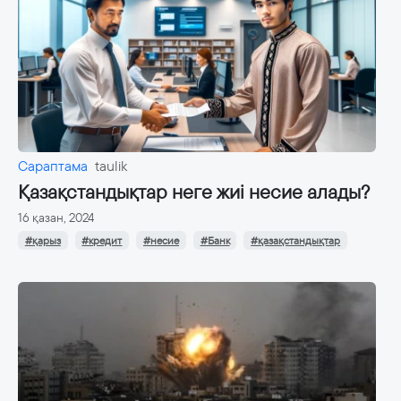
Сараптама
taulik
Қазақстандықтар неге жиі несие алады?
16 қазан, 2024
#қарыз
#кредит
#несие
#Банк
#қазақстандықтар