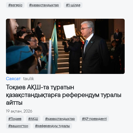
#өзгеріс
#қазақстандықтар
#1-шілде
Саясат
taulik
Тоқаев АҚШ-та тұратын
қазақстандықтарға референдум туралы
айтты
19 ақпан, 2026
#Тоқаев
#АҚШ
#қазақстандықтар
#ҚР президенті
#вашингтон
#референдум туралы