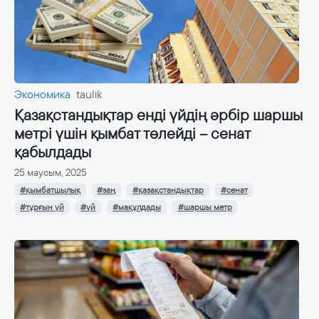
Экономика
taulik
Қазақстандықтар енді үйдің әрбір шаршы
метрі үшін қымбат төлейді – сенат
қабылдады
25 маусым, 2025
#қымбатшылық
#заң
#қазақстандықтар
#сенат
#тұрғын үй
#үй
#мақұлдады
#шаршы метр