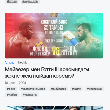
#ақпан
#ақпан айы
Спорт
taulik
Мейвезер мен Готти ІІІ арасындағы
жекпе-жекті қайдан көреміз?
16 қазан, 2024
#бокс
#қазақстандықтар
#Мейвезер
#Готти
#жекпе жек
#Хабар
#телеарна