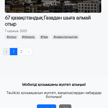
67 қазақстандық Газадан шыға алмай
отыр
7 қараша, 2023
#соғыс
#Израиль
#Газа
#қазақстандықтар
‹
1
2
›
Мобилді қосымшаны жүктеп алыңыз!
Taulik.kz қосымшасын жүктеп, жаңалықтардан хабардар
болыңыз!