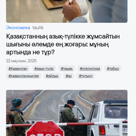
Экономика
taulik
Қазақстанның азық-түлікке жұмсайтын
шығыны әлемде ең жоғары: мұның
артында не тұр?
22 маусым, 2025
#Қазақстан
#азық-түлік
#тамақ
#статистика
#табыс
#қазақстандықтар
#айлық
#ас
#тұтыну