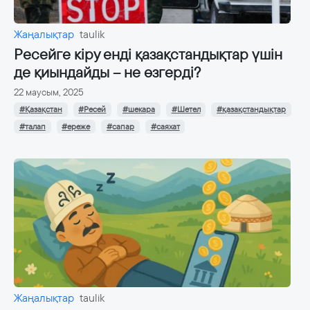
Жаңалықтар
taulik
Ресейге кіру енді қазақстандықтар үшін
де қиындайды – не өзгерді?
22 маусым, 2025
#Қазақстан
#Ресей
#шекара
#Шетел
#қазақстандықтар
#талап
#ереже
#сапар
#саяхат
Жаңалықтар
taulik