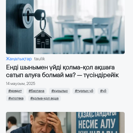
Жаңалықтар
taulik
Енді шынымен үйді қолма-қол ақшаға
сатып алуға болмай ма? — түсіндірейік
14 маусым, 2025
#кредит
#баспана
#құрылыс
#тұрғын үй
#үй
#ипотека
#қолма-қол ақша