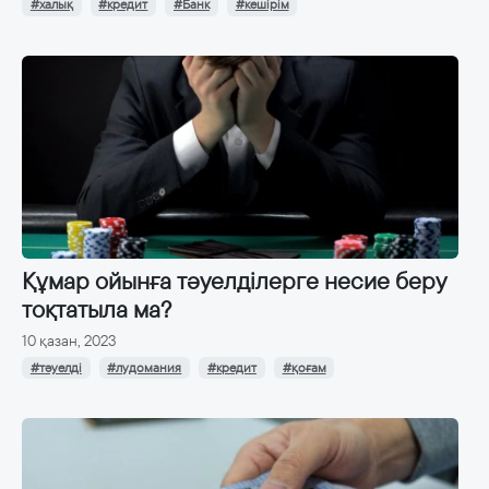
#халық
#кредит
#Банк
#кешірім
Құмар ойынға тәуелділерге несие беру
тоқтатыла ма?
10 қазан, 2023
#тәуелді
#лудомания
#кредит
#қоғам