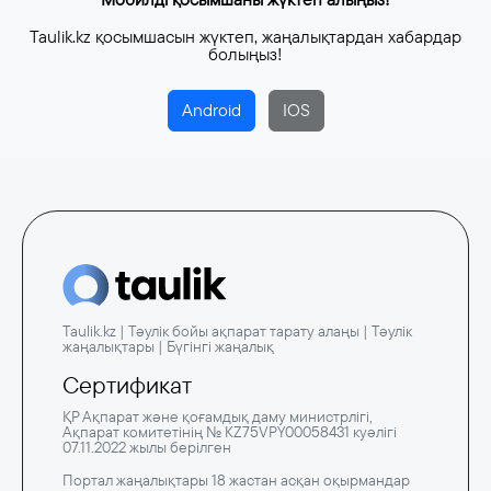
Taulik.kz қосымшасын жүктеп, жаңалықтардан хабардар
болыңыз!
Android
IOS
Taulik.kz | Тәулік бойы ақпарат тарату алаңы | Тәулік
жаңалықтары | Бүгінгі жаңалық
Сертификат
ҚР Ақпарат және қоғамдық даму министрлігі,
Ақпарат комитетінің № KZ75VPY00058431 куәлігі
07.11.2022 жылы берілген
Портал жаңалықтары 18 жастан асқан оқырмандар