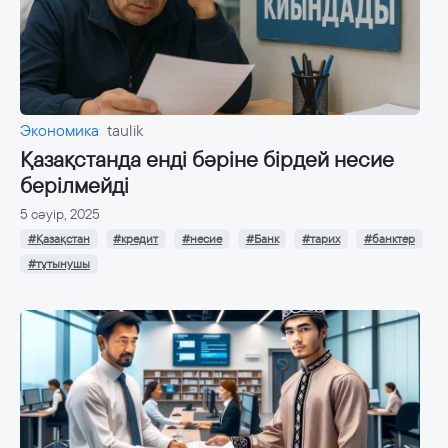
Экономика
taulik
Қазақстанда енді бәріне бірдей несие
берілмейді
5 сәуір, 2025
#Қазақстан
#кредит
#несие
#Банк
#тарих
#банктер
#тұтынушы