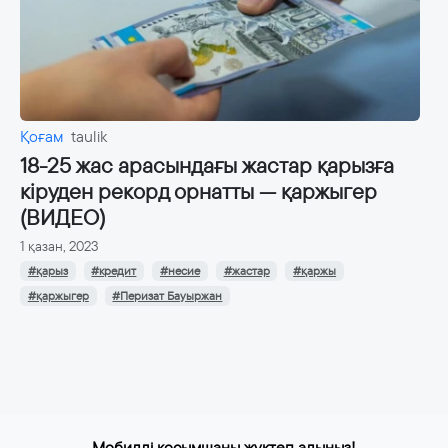
Қоғам
taulik
18-25 жас арасындағы жастар қарызға
кіруден рекорд орнатты — қаржыгер
(ВИДЕО)
1 қазан, 2023
#қарыз
#кредит
#несие
#жастар
#қаржы
#қаржыгер
#Перизат Бауыржан
Мобилді қосымшаны жүктеп алыңыз!