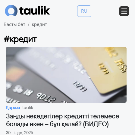
RU
Басты бет
кредит
#кредит
Қаржы
taulik
Заңды некедегілер кредитті төлемесе
болады екен – бұл қалай? (ВИДЕО)
30 шілде, 2025