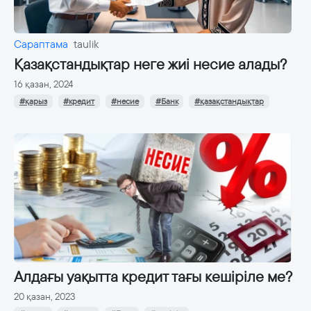
Сараптама
taulik
Қазақстандықтар неге жиі несие алады?
16 қазан, 2024
#қарыз
#кредит
#несие
#Банк
#қазақстандықтар
Алдағы уақытта кредит тағы кешіріле ме?
20 қазан, 2023