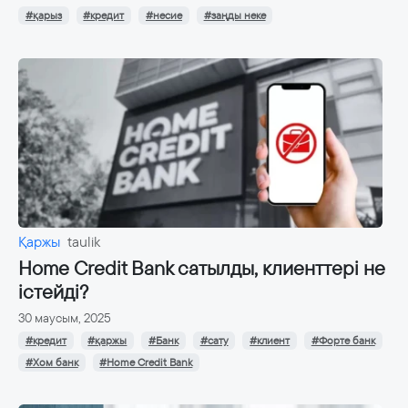
#қарыз
#кредит
#несие
#заңды неке
Қаржы
taulik
Home Credit Bank сатылды, клиенттері не
істейді?
30 маусым, 2025
#кредит
#қаржы
#Банк
#сату
#клиент
#Форте банк
#Хом банк
#Home Credit Bank