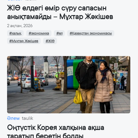
ЖІӨ елдегі өмір сүру сапасын
анықтамайды – Мұхтар Жәкішев
2 ақпан, 2026
#халық
#экономика
#ел
#Қазақстан экономикасы
#Мұхтар Жәкішев
#ЖІӨ
Әлем
taulik
Оңтүстік Корея халқына ақша
таратып беретін болды