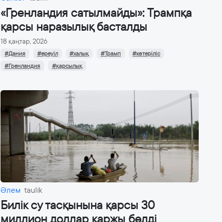
«Гренландия сатылмайды»: Трампқа
қарсы наразылық басталды
18 қаңтар, 2026
#Дания
#ереуіл
#халық
#Трамп
#көтеріліс
#Гренландия
#қарсылық
Әлем
taulik
Билік су тасқынына қарсы 30
миллион доллар қаржы бөлді