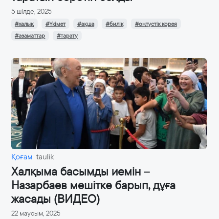
5 шілде, 2025
#халық
#Үкімет
#ақша
#билік
#оңтүстік корея
#азаматтар
#тарату
Қоғам
taulik
Халқыма басымды иемін –
Назарбаев мешітке барып, дұға
жасады (ВИДЕО)
22 маусым, 2025