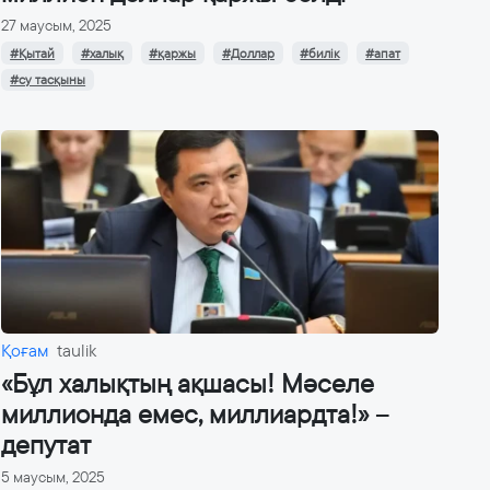
27 маусым, 2025
#Қытай
#халық
#қаржы
#Доллар
#билік
#апат
#су тасқыны
Қоғам
taulik
«Бұл халықтың ақшасы! Мәселе
миллионда емес, миллиардта!» –
депутат
5 маусым, 2025