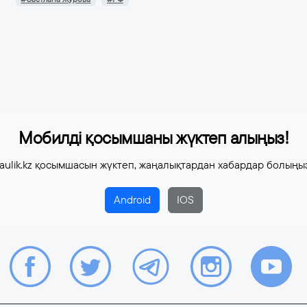
Мобилді қосымшаны жүктеп алыңыз!
aulik.kz қосымшасын жүктеп, жаңалықтардан хабардар болыңы
Android
IOS