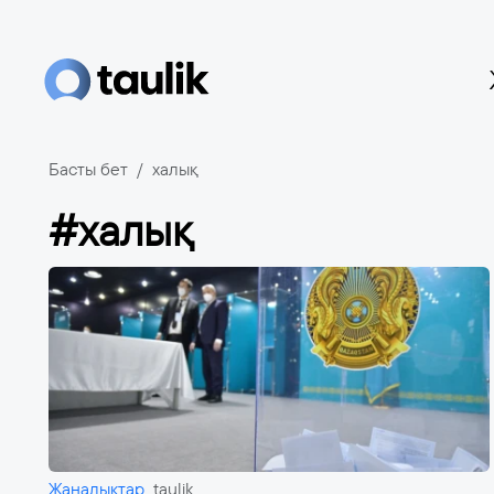
Басты бет
халық
#халық
Жаңалықтар
taulik