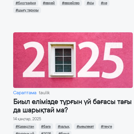
#биография
#еврей
#еврейлер
#кім
#не
#шығу тарихы
Сараптама
taulik
Биыл елімізде тұрғын үй бағасы тағы
да шарықтай ма?
14 қаңтар, 2025
#Қазақстан
#баға
#халық
#мемлекет
#теңге
#тұрғын үй
#2025
#биыл