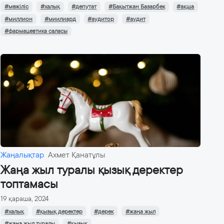
#мәжіліс
#халық
#депутат
#Бақытжан Базарбек
#ақша
#миллион
#миилиард
#аудитор
#аудит
#фармацевтика саласы
Жаңалықтар
Ахмет Қанатұлы
Жаңа жыл туралы қызық деректер
топтамасы
19 қараша, 2024
#халық
#қызық деректер
#дерек
#жаңа жыл
#жаңа жыл туралы
#қызық