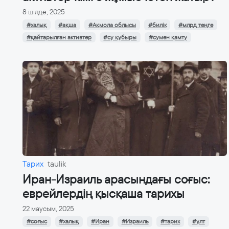
8 шілде, 2025
#халық
#ақша
#Ақмола облысы
#билік
#млрд теңге
#қайтарылған активтер
#су құбыры
#сумен қамту
Тарих
taulik
Иран-Израиль арасындағы соғыс:
еврейлердің қысқаша тарихы
22 маусым, 2025
#соғыс
#халық
#Иран
#Израиль
#тарих
#ұлт