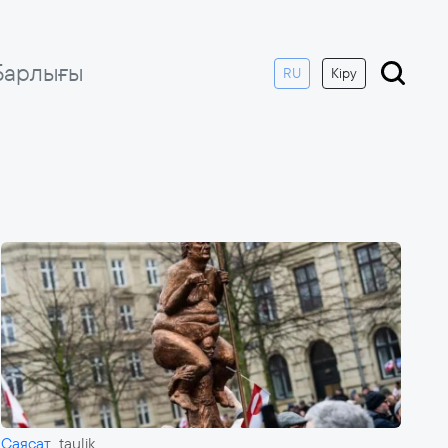
Барлығы
RU
Кіру
Саясат
taulik