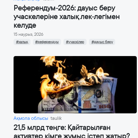
Референдум-2026: дауыс беру
учаскелеріне халық лек-легімен
келуде
15 наурыз, 2026
#халық
#референдум
#учаскілер
#дауыс беру
Ақмола облысы
taulik
21,5 млрд теңге: Қайтарылған
активтер кімге жұмыс істеп жатыр?