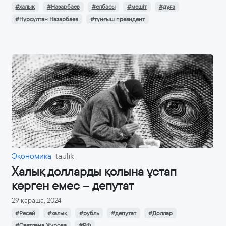
#халық
#Назарбаев
#елбасы
#мешіт
#дұға
#Нұрсұлтан Назарбаев
#тұңғыш президент
Экономика
taulik
Халық долларды қолына ұстап
көрген емес – депутат
29 қараша, 2024
#Ресей
#халық
#рубль
#депутат
#Доллар
#Светлана Журова
#РФ