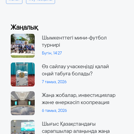
Жаңалық
Шымкенттегі мини-футбол
турнирі
Бүгін, 14:27
Өз сайлау учаскеңізді қалай
оңай табуға болады?
7 тамыз, 2026
Жаңа жобалар, инвестициялар
және өнеркәсіп коопреация
6 тамыз, 2026
Шығыс Қазақстандағы
сарапшылар алаңында жаңа