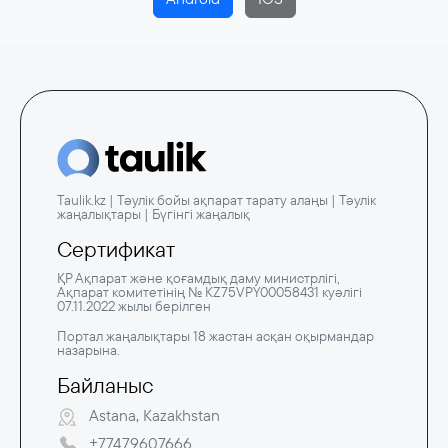
Taulik.kz | Тәулік бойы ақпарат тарату алаңы | Тәулік
жаңалықтары | Бүгінгі жаңалық
Сертификат
ҚР Ақпарат және қоғамдық даму министрлігі,
Ақпарат комитетінің № KZ75VPY00058431 куәлігі
07.11.2022 жылы берілген
Портал жаңалықтары 18 жастан асқан оқырмандар
назарына.
Байланыс
Astana, Kazakhstan
+77479607666