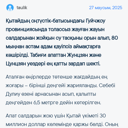
taulik
27 маусым, 2025
Қытайдың оңтүстік-батысындағы Гуйчжоу
провинциясында толассыз жауған жауын
салдарынан жойқын су тасқыны орын алып, 80
мыңнан астам адам қауіпсіз аймақтарға
көшірілді. Табиғи апаттан Жунцзян және
Цунцзян уездері ең қатты зардап шекті.
Аталған өңірлерде төтенше жағдайдың ең
жоғары – бірінші деңгейі жарияланды. Себебі
Дулиу өзені арнасынан асып, қалыпты
деңгейден 6,5 метрге дейін көтерілген.
Апат салдарын жою үшін Қытай үкіметі 30
миллион доллар көлемінде қаржы бөлді. Оның