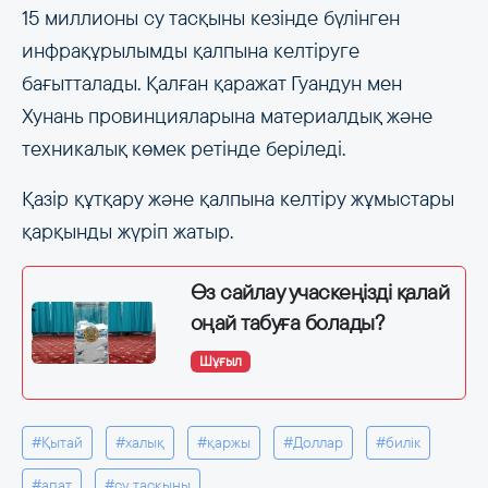
15 миллионы су тасқыны кезінде бүлінген
инфрақұрылымды қалпына келтіруге
бағытталады. Қалған қаражат Гуандун мен
Хунань провинцияларына материалдық және
техникалық көмек ретінде беріледі.
Қазір құтқару және қалпына келтіру жұмыстары
қарқынды жүріп жатыр.
Өз сайлау учаскеңізді қалай
оңай табуға болады?
Шұғыл
#Қытай
#халық
#қаржы
#Доллар
#билік
#апат
#су тасқыны