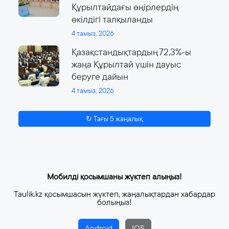
Құрылтайдағы өңірлердің
өкілдігі талқыланды
4 тамыз, 2026
Қазақстандықтардың 72,3%-ы
жаңа Құрылтай үшін дауыс
беруге дайын
4 тамыз, 2026
↻ Тағы 5 жаңалық
Мобилді қосымшаны жүктеп алыңыз!
Taulik.kz қосымшасын жүктеп, жаңалықтардан хабардар
болыңыз!
Android
IOS