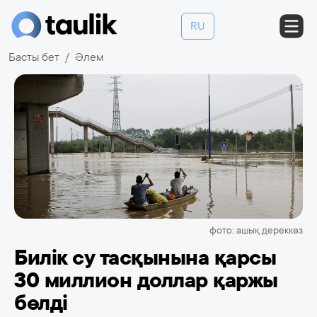
RU
Басты бет
Әлем
фото: ашық дереккөз
Билік су тасқынына қарсы
30 миллион доллар қаржы
бөлді