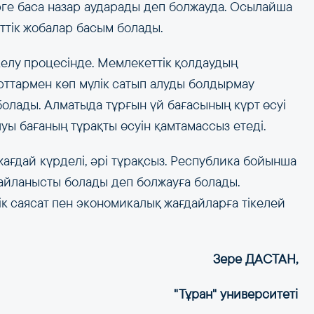
ге баса назар аударады деп болжауда. Осылайша
ттік жобалар басым болады.
келу процесінде. Мемлекеттік қолдаудың
рттармен көп мүлік сатып алуды болдырмау
олады. Алматыда тұрғын үй бағасының күрт өсуі
уы бағаның тұрақты өсуін қамтамассыз етеді.
ағдай күрделі, әрі тұрақсыз. Республика бойынша
айланысты болады деп болжауға болады.
к саясат пен экономикалық жағдайларға тікелей
Зере ДАСТАН,
"Тұран" университеті