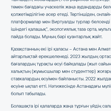
төмен бағадағы учаскелік жаңа аудандарды бел
қолжетімділігіне әсер етеді. Төртіншіден, онлай
платформалар мен Виртуалды турлар белсенді т
ішіндегі қалашық", экологиялық таза орта, му
пайда болады. Мұның бәрі қуантарлық жайт.
Қазақстанның екі ірі қаласы – Астана мен Алм
айтарлықтай ерекшеленеді. 2023 жылдың ортасы
бағалардың тұрақты өсуі байқалады (жыл сайын
халықтың (жұмысшылар мен студенттер) жоғар
ставкалардың өсуімен байланысты. 2022 жылдан 
өсуіне ықпал етті. Нәтижесінде Астанадағы мүл
болып табылады.
Болашақта ірі қалаларда жаңа тұрғын үйдің са