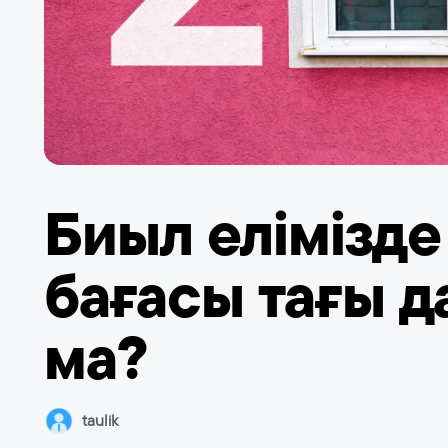
Биыл елімізде
бағасы тағы д
ма?
taulik