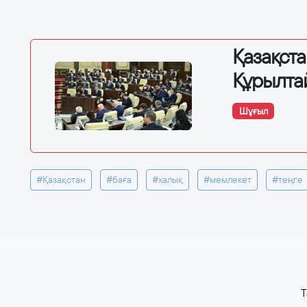
Қазақст
Құрылта
Шұғыл
#Қазақстан
#баға
#халық
#мемлекет
#теңге
T