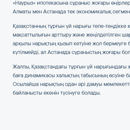
«Наурыз» ипотекасына сұраныс жоғары өңірлер
Алматы мен Астанада тек экономикалық сегмен
Қазақстанның тұрғын үй нарығы тепе-теңдікке 
мақсаттылығын арттыру және жеңілдетілген ша
арқылы нарықтың қызып кетуіне жол бермеуге б
күтілмейді, ал Астанада сұраныстың жоғары бол
Жалпы, Қазақстандағы тұрғын үй нарығындағы ж
баға динамикасы халықтың табысының өсуіне б
Осылайша нарықтың одан әрі дамуы мемлекетті
байланысты екенін түсінуге болады.