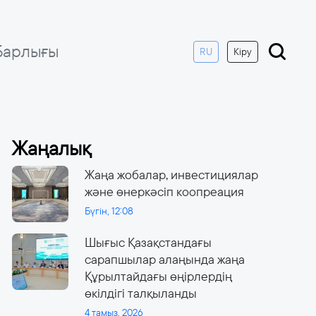
Барлығы
RU
Кіру
Жаңалық
Жаңа жобалар, инвестициялар
және өнеркәсіп коопреация
Бүгін, 12:08
Шығыс Қазақстандағы
сарапшылар алаңында жаңа
Құрылтайдағы өңірлердің
өкілдігі талқыланды
4 тамыз, 2026