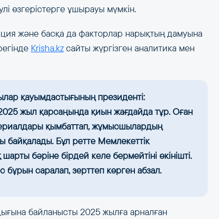
лі өзгерістерге ұшырауы мүмкін.
ция және басқа да факторлар нарықтың дамуына
ірегінде
Krisha.kz
сайты жүргізген аналитика мен
ылар қауымдастығының президенті:
 2025 жыл қарсаңында қиын жағдайда тұр. Оған
материалдары қымбаттап, жұмысшылардың
ы байқалады. Бұл ретте Мемлекеттік
 шарты бәріне бірдей келе бермейтіні өкінішті.
 бұрын саралап, зерттеп көрген абзал.
дығына байланысты 2025 жылға арналған