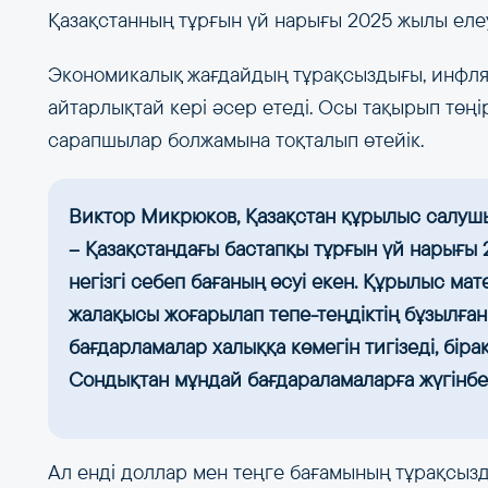
Қазақстанның тұрғын үй нарығы 2025 жылы елеу
Экономикалық жағдайдың тұрақсыздығы, инфля
айтарлықтай кері әсер етеді. Осы тақырып төң
сарапшылар болжамына тоқталып өтейік.
Виктор Микрюков, Қазақстан құрылыс салуш
– Қазақстандағы бастапқы тұрғын үй нарығы
негізгі себеп бағаның өсуі екен. Құрылыс 
жалақысы жоғарылап тепе-теңдіктің бұзылған
бағдарламалар халыққа көмегін тигізеді, бірақ
Сондықтан мұндай бағдараламаларға жүгінбес
Ал енді доллар мен теңге бағамының тұрақсыз