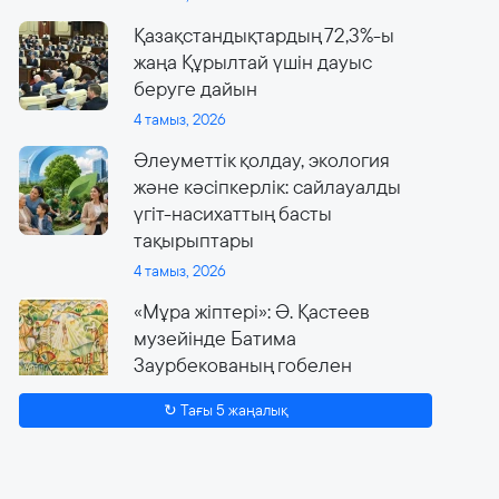
Қазақстандықтардың 72,3%-ы
жаңа Құрылтай үшін дауыс
беруге дайын
4 тамыз, 2026
Әлеуметтік қолдау, экология
және кәсіпкерлік: сайлауалды
үгіт-насихаттың басты
тақырыптары
4 тамыз, 2026
«Мұра жіптері»: Ә. Қастеев
музейінде Батима
Заурбекованың гобелен
өнеріне арналған ауқымды
↻ Тағы 5 жаңалық
көрме өтеді
4 тамыз, 2026