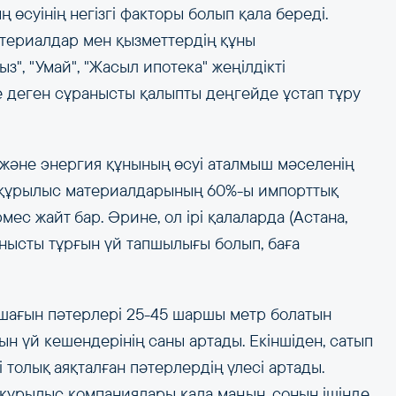
өсуінің негізгі факторы болып қала береді.
териалдар мен қызметтердің құны
з", "Умай", "Жасыл ипотека" жеңілдікті
е деген сұранысты қалыпты деңгейде ұстап тұру
т және энергия құнының өсуі аталмыш мәселенің
гі құрылыс материалдарының 60%-ы импорттық
мес жайт бар. Әрине, ол ірі қалаларда (Астана,
нысты тұрғын үй тапшылығы болып, баға
, шағын пәтерлері 25-45 шаршы метр болатын
 үй кешендерінің саны артады. Екіншіден, сатып
олық аяқталған пәтерлердің үлесі артады.
 құрылыс компаниялары қала маңын, соның ішінде