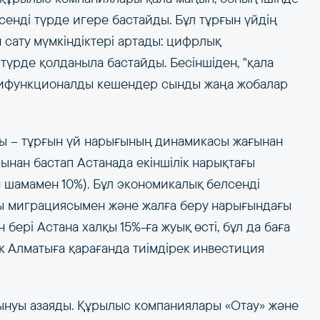
сенді түрде игере бастайды. Бұл тұрғын үйдің
н сату мүмкіндіктері артады: цифрлық
үрде қолданыла бастайды. Бесіншіден, "қала
льтифункционалды кешендер сынды жаңа жобалар
аты – тұрғын үй нарығының динамикасы жағынан
нан бастап Астанада екіншілік нарықтағы
 шамамен 10%). Бұл экономикалық белсенді
ы миграциясымен және жалға беру нарығындағы
бері Астана халқы 15%-ға жуық өсті, бұл да баға
ік Алматыға қарағанда тиімдірек инвестиция
лынуы азаяды. Құрылыс компаниялары «Отау» және