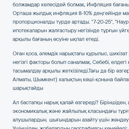
болжамдар келесідей болмақ. Инфляция бағаның 
Орташа жылдық инфляция 8-10% деңгейінде ма
пропорционалды түрде артады. "7-20-25", "Науры
ипотекаларын жалғастыру негізінде тұрғын үйг
арқылы бағаның өсуіне ықпал етеді.
Оған қоса, әлемдік нарықтағы құрылыс, шикіза
негізгі факторы болып саналмақ. Себебі, елде
тасымалдау арқылы жеткізіледі.Тағы да бір өзгер
Алматы, Шымкент) халықтың көші-қонына байла
шарықтайды
Ал бастапқы нарық қалай өзгереді? Біріншіден
экономикалық және жайлылық класындағы тұрғын
алушылардың шығындарын азайту үшін жөндеуі т
Үшіншіден, жобалардың географиясы кеңейеді: