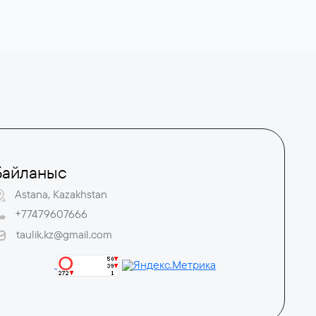
Байланыс
Astana, Kazakhstan
+77479607666
taulik.kz@gmail.com