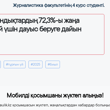
Журналистика факультетінің 4 курс студенті.
андықтардың 72,3%-ы жаңа
й үшін дауыс беруге дайын
#тұрғын үй
#2025
#биыл
Мобилді қосымшаны жүктеп алыңыз!
aulik.kz қосымшасын жүктеп, жаңалықтардан хабардар болыңы