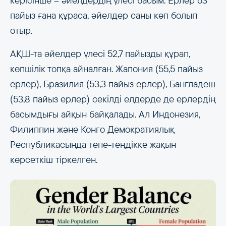
керісінше – әйелдердің үлесі басым. Ерлер 63
пайыз ғана құраса, әйелдер саны көп болып
отыр.
АҚШ-та әйелдер үлесі 52,7 пайызды құрап,
көпшілік топқа айналған. Жапония (55,5 пайыз
ерлер), Бразилия (53,3 пайыз ерлер), Бангладеш
(53,8 пайыз ерлер) секілді елдерде де ерлердің
басымдығы айқын байқалады. Ал Индонезия,
Филиппин және Конго Демократиялық
Республикасында тепе-теңдікке жақын
көрсеткіш тіркелген.