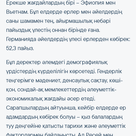
Ерекше жағдайлардың бірі – Эфиопия мен
Вьетнам. Бұл елдерде ерлер мен әйелдердің
саны шамамен тең, айырмашылық небәрі
пайыздық үлестің оннан бірінде ғана.
Германияда әйелдердің үлесі ерлерден көбірек:
52,3 пайыз.
Бұл деректер әлемдегі демографиялық
үрдістердің күрделілігін көрсетеді. Гендерлік
теңгерімге мәдениет, денсаулық сақтау, көші-
қон, сондай-ақ мемлекеттердің әлеуметтік-
экономикалық жағдайы әсер етеді.
Сарапшылардың айтуынша, кейбір елдерде ер
адамдардың көбірек болуы – қыз балалардың
туу деңгейіне қатысты тарихи және әлеуметтік
факторлармен байланысты. Ал Ресей мен