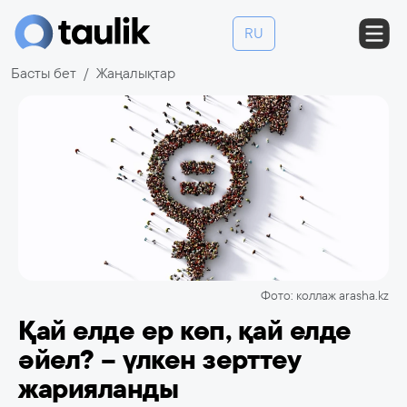
RU
Басты бет
Жаңалықтар
Фото: коллаж arasha.kz
Қай елде ер көп, қай елде
әйел? – үлкен зерттеу
жарияланды