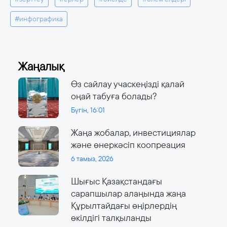
#инфографика
Жаңалық
Өз сайлау учаскеңізді қалай
оңай табуға болады?
Бүгін, 16:01
Жаңа жобалар, инвестициялар
және өнеркәсіп коопреация
6 тамыз, 2026
Шығыс Қазақстандағы
сарапшылар алаңында жаңа
Құрылтайдағы өңірлердің
өкілдігі талқыланды