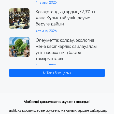
4 тамыз, 2026
Қазақстандықтардың 72,3%-ы
жаңа Құрылтай үшін дауыс
беруге дайын
4 тамыз, 2026
Әлеуметтік қолдау, экология
және кәсіпкерлік: сайлауалды
үгіт-насихаттың басты
тақырыптары
4 тамыз, 2026
↻ Тағы 5 жаңалық
Мобилді қосымшаны жүктеп алыңыз!
Taulik.kz қосымшасын жүктеп, жаңалықтардан хабардар