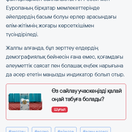
Еуропаның бірқатар мемлекеттерінде
әйелдердің басым болуы ерлер арасындағы
өлім-жітімнің жоғары көрсеткішімен
түсіндіріледі.
Жалпы алғанда, бұл зерттеу елдердің
демографиялық бейнесін ғана емес, қоғамдағы
әлеуметтік саясат пен болашақ еңбек нарығына
да әсер ететін маңызды индикатор болып отыр.
Өз сайлау учаскеңізді қалай
оңай табуға болады?
Шұғыл
#зерттеу
#ерлер
#әйелде
#әлем елдері