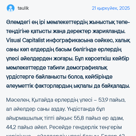
taulik
21 қыркүйек, 2025
Әлемдегі ең ірі мемлекеттердің жыныстық тепе-
теңдігіне қатысты жаңа деректер жарияланды.
Visual Capitalist инфографикасына сәйкес, халық
саны көп елдердің басым бөлігінде ерлердің
үлесі әйелдерден жоғары. Бұл көрсеткіш кейбір
мемлекеттерде табиғи демографиялық
үрдістерге байланысты болса, кейбірінде
әлеуметтік факторлардың ықпалы да байқалады.
Мәселен, Қытайда ерлердің үлесі – 53,9 пайыз,
ал әйелдер саны аздау. Үндістанда бұл
айырмашылық тіпті айқын: 55,8 пайыз ер адам,
44,2 пайыз әйел. Ресейде гендерлік теңгерім