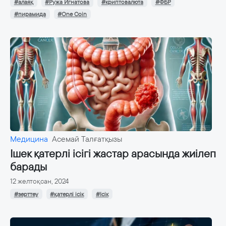
#алаяқ
#Ружа Игнатова
#криптовалюта
#ФБР
#пирамида
#One Coin
Медицина
Асемай Талғатқызы
Ішек қатерлі ісігі жастар арасында жиілеп
барады
12 желтоқсан, 2024
#зерттеу
#қатерлі ісік
#Ісік