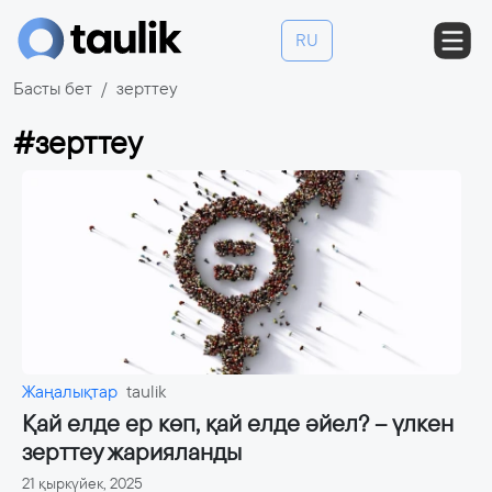
RU
Басты бет
зерттеу
#зерттеу
Жаңалықтар
taulik
Қай елде ер көп, қай елде әйел? – үлкен
зерттеу жарияланды
21 қыркүйек, 2025