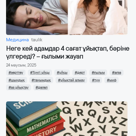
Медицина
taulik
Неге кей адамдар 4 сағат ұйықтап, бәріне
үлгереді? – ғылыми жауап
24 маусым, 2025
#зерттеу
#Түнгі ұйқы
#ұйқы
#дерт
#ғылым
#ағза
#шындық
#танымдық
#ұйықтай алмау
#түн
#миф
#аз ұйықтау
#дәлел