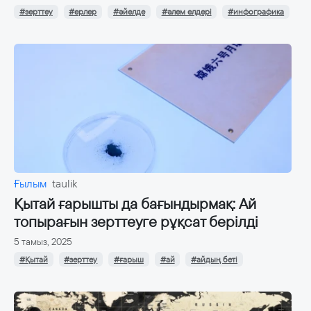
#зерттеу
#ерлер
#әйелде
#әлем елдері
#инфографика
Ғылым
taulik
Қытай ғарышты да бағындырмақ: Ай
топырағын зерттеуге рұқсат берілді
5 тамыз, 2025
#Қытай
#зерттеу
#ғарыш
#ай
#айдың беті