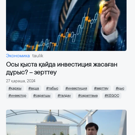
Экономика
taulik
Осы қыста қайда инвестиция жасаған
дұрыс? – зерттеу
27 қараша, 2024
#қаржы
#ақша
#табыс
#инвестиция
#зерттеу
#қыс
#инвестор
#сарапшы
#талдау
#сараптама
#KEGOC