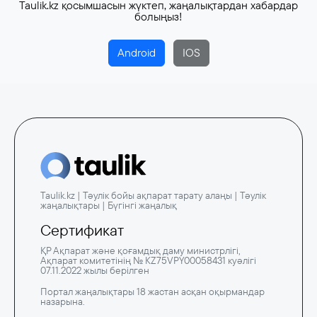
Taulik.kz қосымшасын жүктеп, жаңалықтардан хабардар
болыңыз!
Android
IOS
Taulik.kz | Тәулік бойы ақпарат тарату алаңы | Тәулік
жаңалықтары | Бүгінгі жаңалық
Сертификат
ҚР Ақпарат және қоғамдық даму министрлігі,
Ақпарат комитетінің № KZ75VPY00058431 куәлігі
07.11.2022 жылы берілген
Портал жаңалықтары 18 жастан асқан оқырмандар
назарына.