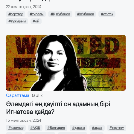
22 желтоқсан, 2024
#зерттеу
#туралы
#Қ.Жұбанов
#Жұбанов
#етістік
#тұжырым
#ой
Сараптама
taulik
Әлемдегі ең қауіпті он адамның бірі
Игнатова қайда?
15 желтоқсан, 2024
#қылмыс
#АҚШ
#Болгария
#қаржы
#ақша
#зерттеу