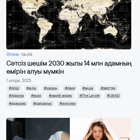
Әлем
taulik
Сәтсіз шешім 2030 жылы 14 млн адамның
өмірін алуы мүмкін
1 шілде, 2025
#АҚШ
#өлім
#қаржы
#Азия
#ақша
#зерттеу
#Африка
#өмір
#кедей елдер
#The Lancet
#USAID
#адамдар
#дағдарыс
#аурулар