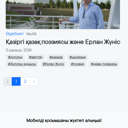
Әдебиет
taulik
Қазіргі қазақ поэзиясы және Ерлан Жүніс
3 қараша, 2024
#диплом
#зерттеу
#мақала
#шығарма
#Диплом жұмысы
#Ерлан Жүніс
#поэзия
#қазақ поэзиясы
‹
1
2
›
Мобилді қосымшаны жүктеп алыңыз!