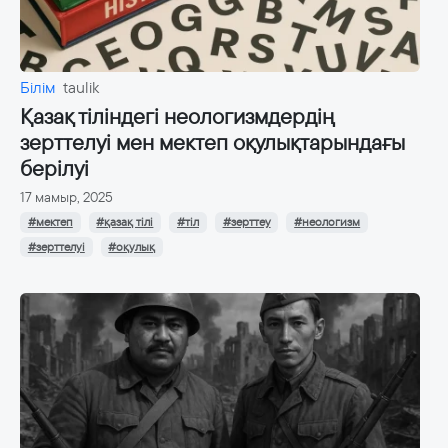
Білім
taulik
Қазақ тіліндегі неологизмдердің
зерттелуі мен мектеп оқулықтарындағы
берілуі
17 мамыр, 2025
#мектеп
#қазақ тілі
#тіл
#зерттеу
#неологизм
#зерттелуі
#оқулық