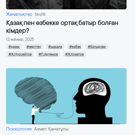
Жаңалықтар
taulik
Қазақ пен өзбекке ортақ батыр болған
кімдер?
12 мамыр, 2025
#қазақ
#зерттеу
#мақала
#өзбек
#батырлар
#Ж.Нүрсейтов
#П.Артемов
#Ж.Хизатов
Психология
Ахмет Қанатұлы