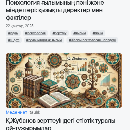
Психология ғылымының пәні және
міндеттері: қызықты деректер мен
фактілер
22 қаңтар, 2025
#адам
#психология
#зерттеу
#ғылым
#пәнм
#індеті
#гуманитарлық ғылым
#Жалпы психология негіздері
Мәдениет
taulik
Қ.Жұбанов зерттеуіндегі етістік туралы
ой-тұжырымдар