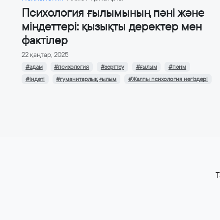
Психология ғылымының пәні және
міндеттері: қызықты деректер мен
фактілер
22 қаңтар, 2025
#адам
#психология
#зерттеу
#ғылым
#пәнм
#індеті
#гуманитарлық ғылым
#Жалпы психология негіздері
T