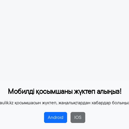
Мобилді қосымшаны жүктеп алыңыз!
aulik.kz қосымшасын жүктеп, жаңалықтардан хабардар болыңы
Android
IOS