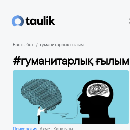
Басты бет
гуманитарлық ғылым
#гуманитарлық ғылым
Психология
Ахмет Қанатұлы