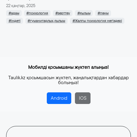
22 қаңтар, 2025
#адам
#психология
#зерттеу
#ғылым
#пәнм
#індеті
#гуманитарлық ғылым
#Жалпы психология негіздері
Мобилді қосымшаны жүктеп алыңыз!
Taulik.kz қосымшасын жүктеп, жаңалықтардан хабардар
болыңыз!
Android
IOS