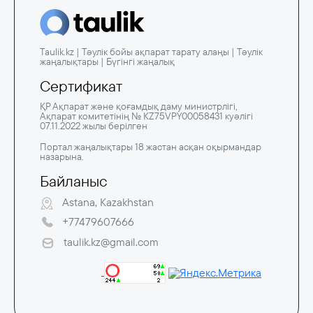
Taulik.kz | Тәулік бойы ақпарат тарату алаңы | Тәулік
жаңалықтары | Бүгінгі жаңалық
Сертификат
ҚР Ақпарат және қоғамдық даму министрлігі,
Ақпарат комитетінің № KZ75VPY00058431 куәлігі
07.11.2022 жылы берілген
Портал жаңалықтары 18 жастан асқан оқырмандар
назарына.
Байланыс
Astana, Kazakhstan
+77479607666
taulik.kz@gmail.com