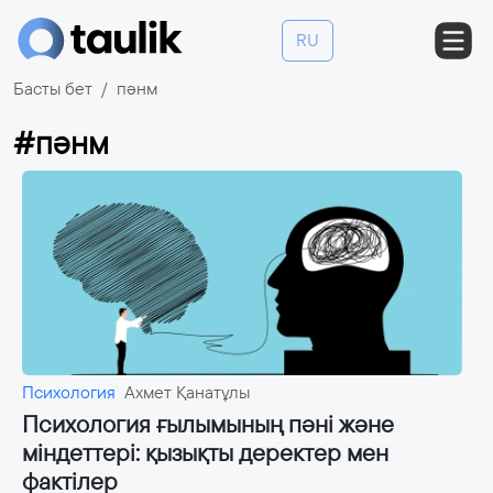
RU
Басты бет
пәнм
#пәнм
Психология
Ахмет Қанатұлы
Психология ғылымының пәні және
міндеттері: қызықты деректер мен
фактілер