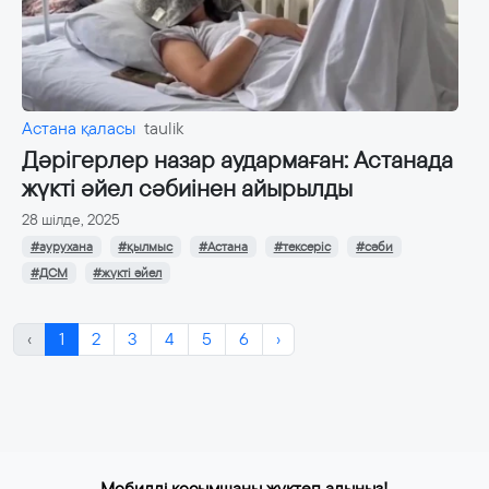
Астана қаласы
taulik
Дәрігерлер назар аудармаған: Астанада
жүкті әйел сәбиінен айырылды
28 шілде, 2025
#аурухана
#қылмыс
#Астана
#тексеріс
#сәби
#ДСМ
#жүкті әйел
‹
1
2
3
4
5
6
›
Мобилді қосымшаны жүктеп алыңыз!