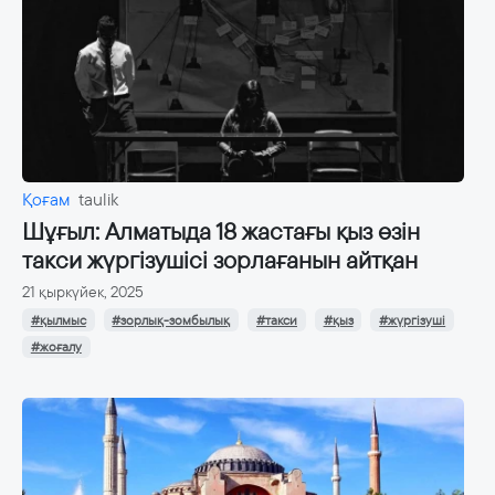
Қоғам
taulik
Шұғыл: Алматыда 18 жастағы қыз өзін
такси жүргізушісі зорлағанын айтқан
21 қыркүйек, 2025
#қылмыс
#зорлық-зомбылық
#такси
#қыз
#жүргізуші
#жоғалу