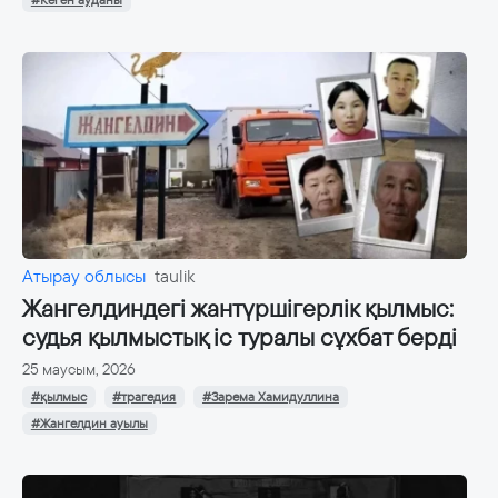
#Кеген ауданы
Атырау облысы
taulik
Жангелдиндегі жантүршігерлік қылмыс:
судья қылмыстық іс туралы сұхбат берді
25 маусым, 2026
#қылмыс
#трагедия
#Зарема Хамидуллина
#Жангелдин ауылы