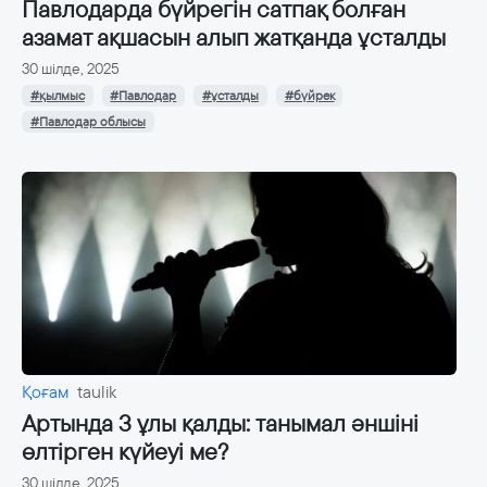
Павлодарда бүйрегін сатпақ болған
азамат ақшасын алып жатқанда ұсталды
30 шілде, 2025
#қылмыс
#Павлодар
#ұсталды
#бүйрек
#Павлодар облысы
Қоғам
taulik
Артында 3 ұлы қалды: танымал әншіні
өлтірген күйеуі ме?
30 шілде, 2025