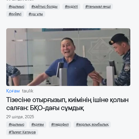
#қылмыс
#қайтыс болды
#күдікті
#танымал әнші
#күйеуі
#үш ұлы
Қоғам
taulik
Тізесіне отырғызып, киімінің ішіне қолын
салған: БҚО-дағы сұмдық
29 шілде, 2025
#қылмыс
#қоғам
#педофил
#зорлық зомбылық
#Талғат Катауов