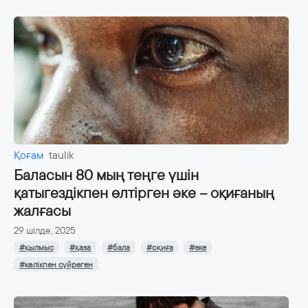
Қоғам
taulik
Баласын 80 мың теңге үшін
қатыгездікпен өлтірген әке – оқиғаның
жалғасы
29 шілде, 2025
#қылмыс
#қаза
#бала
#оқиға
#әке
#көлікпен сүйреген