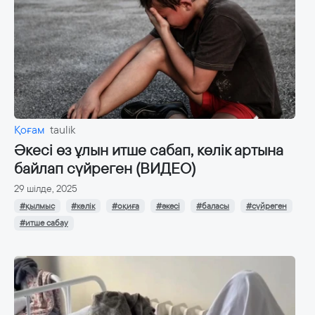
Қоғам
taulik
Әкесі өз ұлын итше сабап, көлік артына
байлап сүйреген (ВИДЕО)
29 шілде, 2025
#қылмыс
#көлік
#оқиға
#әкесі
#баласы
#сүйреген
#итше сабау