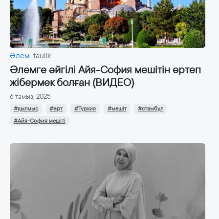
Әлем
taulik
Әлемге әйгілі Айя-София мешітін өртеп
жібермек болған (ВИДЕО)
6 тамыз, 2025
#қылмыс
#өрт
#Түркия
#мешіт
#стамбұл
#Айя-София мешіті