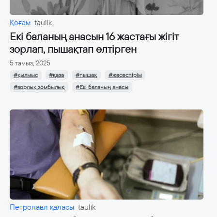
Қоғам
taulik
Екі баланың анасын 16 жастағы жігіт
зорлап, пышақтап өлтірген
5 тамыз, 2025
#қылмыс
#қаза
#пышақ
#жасөспірім
#зорлық зомбылық
#Екі баланың анасы
Петропавл қаласы
taulik