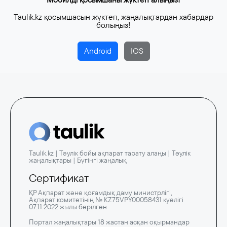
Taulik.kz қосымшасын жүктеп, жаңалықтардан хабардар
болыңыз!
Android
IOS
Taulik.kz | Тәулік бойы ақпарат тарату алаңы | Тәулік
жаңалықтары | Бүгінгі жаңалық
Сертификат
ҚР Ақпарат және қоғамдық даму министрлігі,
Ақпарат комитетінің № KZ75VPY00058431 куәлігі
07.11.2022 жылы берілген
Портал жаңалықтары 18 жастан асқан оқырмандар