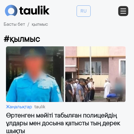
RU
Басты бет
қылмыс
#қылмыс
Жаңалықтар
taulik
Өртенген мәйіті табылған полицейдің
ұлдары мен досына қатысты тың дерек
шықты