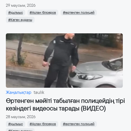
29 маусым, 2026
#қылмыс
#Аслан Әлсеров
#өртенген полицей
#Кеген ауданы
Жаңалықтар
taulik
Өртенген мәйіті табылған полицейдің тірі
кезіндегі видеосы тарады (ВИДЕО)
28 маусым, 2026
#қылмыс
#Аслан Әлсеров
#өртенген полицей