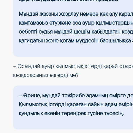
Мұндай жазаны жазалау немесе кек алу құралы
қамтамасыз ету және аса ауыр қылмыстардың 
себепті судья мұндай шешім қабылдаған кезде
қағидатын және қоғам мүддесін басшылыққа 
– Осындай ауыр қылмыстық істерді қарай отыр
көзқарасыңыз өзгерді ме?
– Әрине, мұндай тәжірибе адамның өмірге д
Қылмыстық істерді қараған сайын адам өмірі
құндылық екенін тереңірек түсіне түсесің.