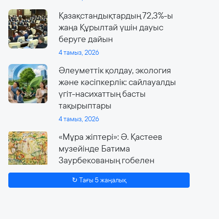
Қазақстандықтардың 72,3%-ы
жаңа Құрылтай үшін дауыс
беруге дайын
4 тамыз, 2026
Әлеуметтік қолдау, экология
және кәсіпкерлік: сайлауалды
үгіт-насихаттың басты
тақырыптары
4 тамыз, 2026
«Мұра жіптері»: Ә. Қастеев
музейінде Батима
Заурбекованың гобелен
өнеріне арналған ауқымды
↻ Тағы 5 жаңалық
көрме өтеді
4 тамыз, 2026