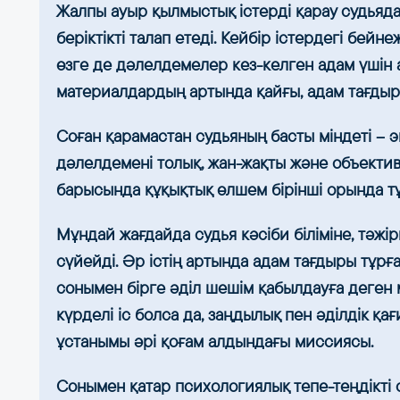
Жалпы ауыр қылмыстық істерді қарау судьяда
беріктікті талап етеді. Кейбір істердегі бе
өзге де дәлелдемелер кез-келген адам үшін
материалдардың артында қайғы, адам тағдыры
Соған қарамастан судьяның басты міндеті – э
дәлелдемені толық, жан-жақты және объективт
барысында құқықтық өлшем бірінші орында тұ
Мұндай жағдайда судья кәсіби біліміне, тәжір
сүйейді. Әр істің артында адам тағдыры тұрға
сонымен бірге әділ шешім қабылдауға деген 
күрделі іс болса да, заңдылық пен әділдік қ
ұстанымы әрі қоғам алдындағы миссиясы.
Сонымен қатар психологиялық тепе-теңдікті 