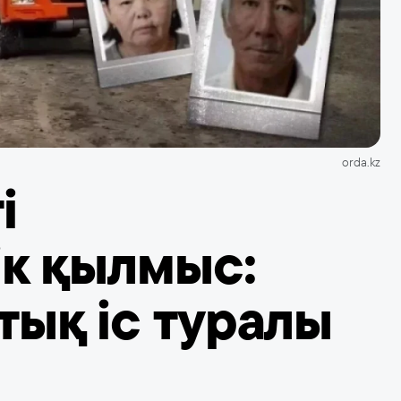
orda.kz
і
ік қылмыс:
ық іс туралы