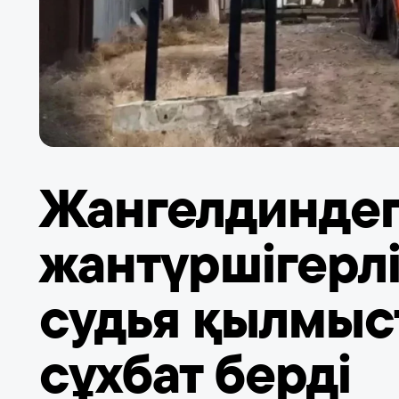
Жангелдиндег
жантүршігерл
судья қылмыст
сұхбат берді