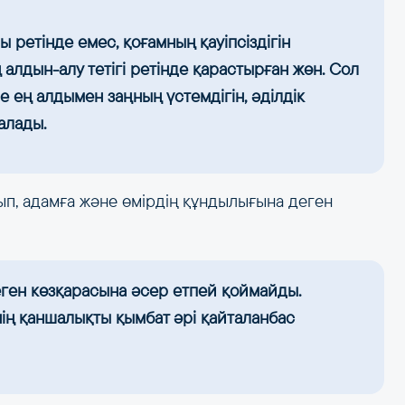
 ретінде емес, қоғамның қауіпсіздігін
алдын-алу тетігі ретінде қарастырған жөн. Сол
 ең алдымен заңның үстемдігін, әділдік
алады.
ып, адамға және өмірдің құндылығына деген
еген көзқарасына әсер етпей қоймайды.
нің қаншалықты қымбат әрі қайталанбас