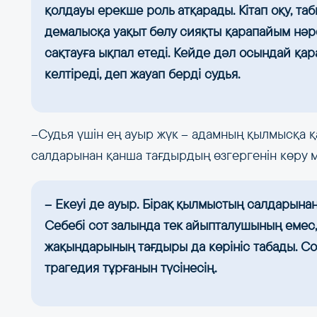
қолдауы ерекше роль атқарады. Кітап оқу, та
демалысқа уақыт бөлу сияқты қарапайым нәрс
сақтауға ықпал етеді. Кейде дәл осындай қ
келтіреді, деп жауап берді судья.
–Судья үшін ең ауыр жүк – адамның қылмысқа қ
салдарынан қанша тағдырдың өзгергенін көру 
– Екеуі де ауыр. Бірақ қылмыстың салдарынан
Себебі сот залында тек айыпталушының емес,
жақындарының тағдыры да көрініс табады. Со
трагедия тұрғанын түсінесің.