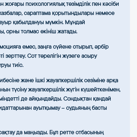
н жоғары психологиялық төзімділік пен кәсіби
йнежазбалар, сараптама қорытындылары немесе
 ауыр қабылдануы мүмкін. Мұндай
, орны толмас өкініш жатады.
моцияға емес, заңға сүйене отырып, әрбір
і зерттеу. Сот төрелігін жүзеге асыру
руы тиіс.
ибесіне және ішкі жауапкершілік сезіміне арқа
нын түсіну жауапкершілік жүгін күшейткенімен,
міндетті де айқындайды. Сондықтан қандай
ағидаттарынан ауытқымау – судьяның басты
сақтау да маңызды. Бұл ретте отбасының