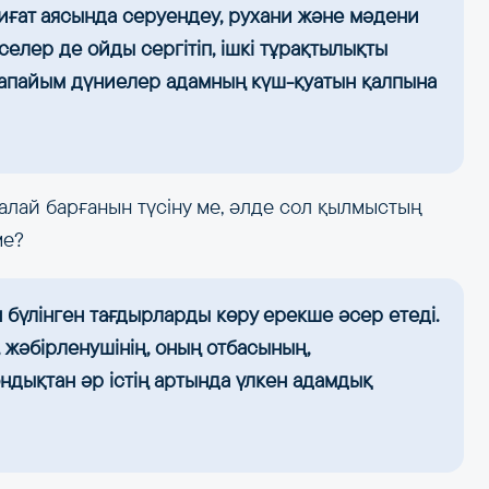
биғат аясында серуендеу, рухани және мәдени
елер де ойды сергітіп, ішкі тұрақтылықты
арапайым дүниелер адамның күш-қуатын қалпына
алай барғанын түсіну ме, әлде сол қылмыстың
ме?
 бүлінген тағдырларды көру ерекше әсер етеді.
 жәбірленушінің, оның отбасының,
ндықтан әр істің артында үлкен адамдық