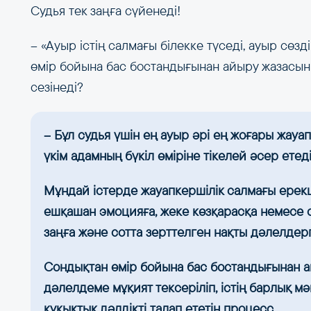
Судья тек заңға сүйенеді!
– «Ауыр істің салмағы білек­ке түседі, ауыр сөз
өмір бойына бас бостандығынан айыру жазасын 
сезінеді?
– Бұл судья үшін ең ауыр әрі ең жоғары жауап
үкім адамның бүкіл өміріне тікелей әсер етеді
Мұндай істерде жауапкершілік салмағы ерекш
ешқашан эмоцияға, жеке көзқарасқа немесе суб
заңға және сотта зерттелген нақты дәлелдерг
Сондықтан өмір бойына бас бостандығынан а
дәлелдеме мұқият тексеріліп, істің барлық м
құқықтық дәлдікті талап ететін процесс.