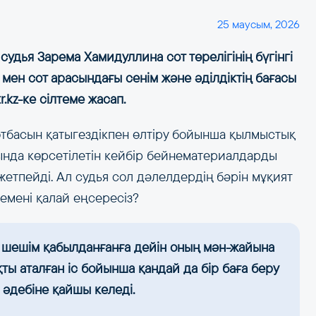
25 маусым, 2026
судья Зарема Хамидуллина сот төрелігінің бүгінгі
м мен сот арасындағы сенім және әділдіктің бағасы
r.kz-ке сілтеме жасап.
р отбасын қатыгездікпен өлтіру бойынша қылмыстық
ында көрсетілетін кейбір бейнематериалдарды
жетпейді. Ал судья сол дәлелдердің бәрін мұқият
емені қалай еңсересіз?
ті шешім қабылданғанға дейін оның мән-жайына
қты аталған іс бойынша қандай да бір баға беру
 әдебіне қайшы келеді.