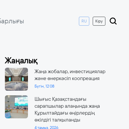
Барлығы
RU
Кіру
Жаңалық
Жаңа жобалар, инвестициялар
және өнеркәсіп коопреация
Бүгін, 12:08
Шығыс Қазақстандағы
сарапшылар алаңында жаңа
Құрылтайдағы өңірлердің
өкілдігі талқыланды
4 тамыз, 2026