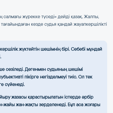
дің салмағы жүрекке түседі» дейді қазақ. Жалпы,
тағайындаған кезде судья қандай жауапкершілікті
кершілік жүктейтін шешімнің бірі. Себебі мұндай
.
е сезіледі. Дегенмен судьяның шешімі
ъективті пікірге негізделмеуі тиіс. Ол тек
е сүйенеді.
йыру жазасы қарастырылатын істерде әрбір
ән-жайы жан-жақты зерделенеді. Бұл аса жоғары