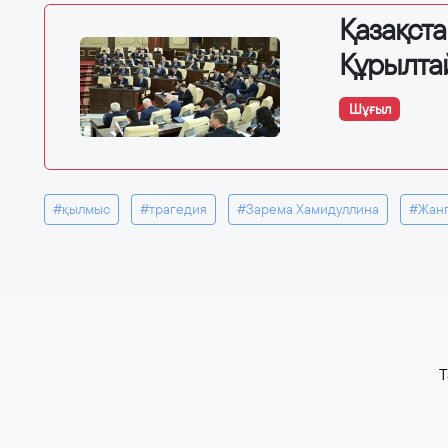
Қазақст
Құрылта
Шұғыл
#қылмыс
#трагедия
#Зарема Хамидуллина
#Жанг
T