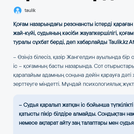
taulik
Қоғам назарындағы резонансты істерді қараған 
жай-күйі, судьяның кәсіби жауапкершілігі, қоға
туралы сұхбат берді, деп хабарлайды Taulik.kz At
– Өзіңіз білесіз, қазір Жангелдин ауылында бі
іс – қоғамның басты назарында. Сот отырыстар
қарапайым адамның соңына дейін қарауға дәті 
зерттеуге міндетті. Мұндай психологиялық жүкт
– Судья қаралып жатқан іс бойынша түпкілік
қатысты пікір білдіре алмайды. Сондықтан на
немесе ақпарат айту заң талаптары мен судья