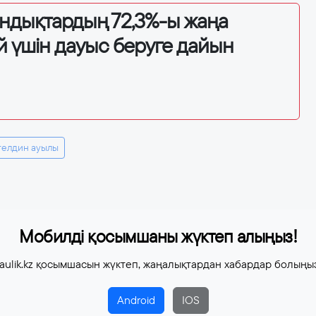
андықтардың 72,3%-ы жаңа
й үшін дауыс беруге дайын
елдин ауылы
Мобилді қосымшаны жүктеп алыңыз!
aulik.kz қосымшасын жүктеп, жаңалықтардан хабардар болыңы
Android
IOS