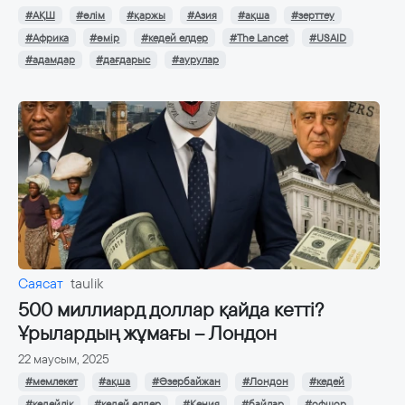
#АҚШ
#өлім
#қаржы
#Азия
#ақша
#зерттеу
#Африка
#өмір
#кедей елдер
#The Lancet
#USAID
#адамдар
#дағдарыс
#аурулар
Саясат
taulik
500 миллиард доллар қайда кетті?
Ұрылардың жұмағы – Лондон
22 маусым, 2025
#мемлекет
#ақша
#Әзербайжан
#Лондон
#кедей
#кедейлік
#кедей елдер
#Кения
#байлар
#офшор