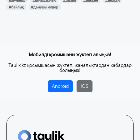
#байлық
#дамушы елдер
Мобилді қосымшаны жүктеп алыңыз!
Taulik.kz қосымшасын жүктеп, жаңалықтардан хабардар
болыңыз!
Android
IOS