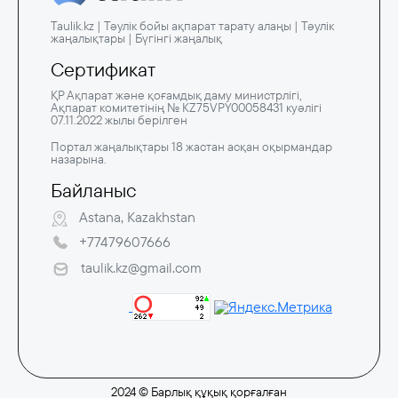
Taulik.kz | Тәулік бойы ақпарат тарату алаңы | Тәулік
жаңалықтары | Бүгінгі жаңалық
Сертификат
ҚР Ақпарат және қоғамдық даму министрлігі,
Ақпарат комитетінің № KZ75VPY00058431 куәлігі
07.11.2022 жылы берілген
Портал жаңалықтары 18 жастан асқан оқырмандар
назарына.
Байланыс
Astana, Kazakhstan
+77479607666
taulik.kz@gmail.com
2024 © Барлық құқық қорғалған