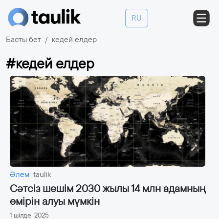
RU
Басты бет
кедей елдер
#кедей елдер
Әлем
taulik
Сәтсіз шешім 2030 жылы 14 млн адамның
өмірін алуы мүмкін
1 шілде, 2025