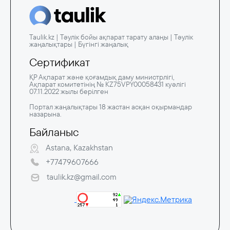
Taulik.kz | Тәулік бойы ақпарат тарату алаңы | Тәулік
жаңалықтары | Бүгінгі жаңалық
Сертификат
ҚР Ақпарат және қоғамдық даму министрлігі,
Ақпарат комитетінің № KZ75VPY00058431 куәлігі
07.11.2022 жылы берілген
Портал жаңалықтары 18 жастан асқан оқырмандар
назарына.
Байланыс
Astana, Kazakhstan
+77479607666
taulik.kz@gmail.com