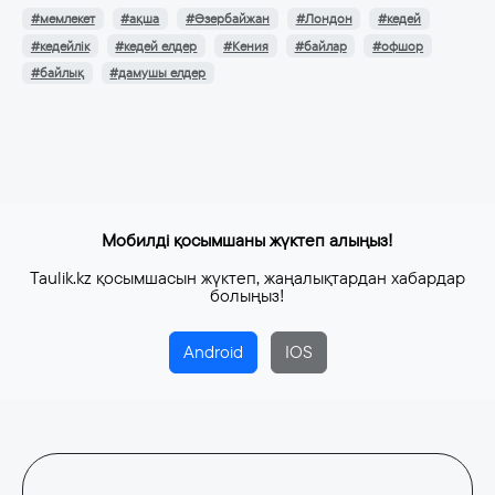
#мемлекет
#ақша
#Әзербайжан
#Лондон
#кедей
#кедейлік
#кедей елдер
#Кения
#байлар
#офшор
#байлық
#дамушы елдер
Мобилді қосымшаны жүктеп алыңыз!
Taulik.kz қосымшасын жүктеп, жаңалықтардан хабардар
болыңыз!
Android
IOS