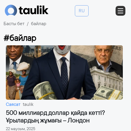
RU
Басты бет
байлар
#байлар
Саясат
taulik
500 миллиард доллар қайда кетті?
Ұрылардың жұмағы – Лондон
22 маусым, 2025