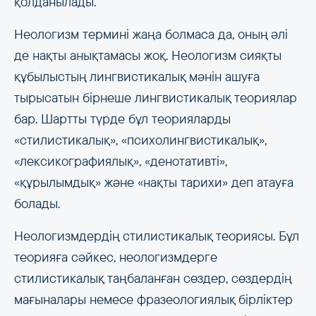
қолданылады.
Неологизм термині жаңа болмаса да, оның әлі
де нақты анықтамасы жоқ. Неологизм сияқты
құбылыстың лингвистикалық мәнін ашуға
тырысатын бірнеше лингвистикалық теориялар
бар. Шартты түрде бұл теорияларды
«стилистикалық», «психолингвистикалық»,
«лексикографиялық», «денотативті»,
«құрылымдық» және «нақты тарихи» деп атауға
болады.
Неологизмдердің стилистикалық теориясы. Бұл
теорияға сәйкес, неологизмдерге
стилистикалық таңбаланған сөздер, сөздердің
мағыналары немесе фразеологиялық бірліктер