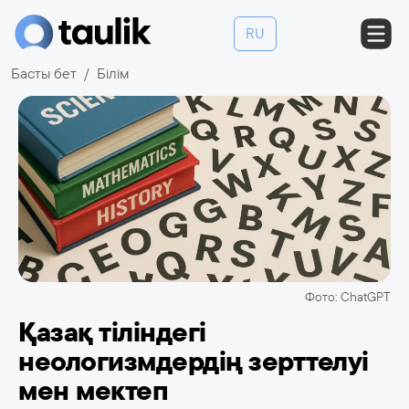
RU
Басты бет
Білім
Фото: ChatGPT
Қазақ тіліндегі
неологизмдердің зерттелуі
мен мектеп