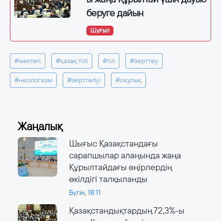
беруге дайын
Шұғыл
#мектеп
#қазақ тілі
#тіл
#зерттеу
#неологизм
#зерттелуі
#оқулық
Жаңалық
Шығыс Қазақстандағы
сарапшылар алаңында жаңа
Құрылтайдағы өңірлердің
өкілдігі талқыланды
Бүгін, 18:11
Қазақстандықтардың 72,3%-ы