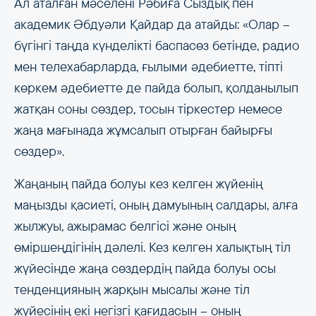
Ал аталған мәселені Рәбиға Сыздық пен
академик Әбдуәли Қайдар да атайды: «Олар –
бүгінгі таңда күнделікті баспасөз бетінде, радио
мен телехабарларда, ғылыми әдебиетте, тіпті
көркем әдебиетте де пайда болып, қолданылып
жатқан соны сөздер, тосын тіркестер немесе
жаңа мағынада жұмсалып отырған байырғы
сөздер».
Жаңаның пайда болуы кез келген жүйенің
маңызды қасиеті, оның дамуының салдары, алға
жылжуы, ажырамас белгісі және оның
өміршеңдігінің дәлелі. Кез келген халықтың тіл
жүйесінде жаңа сөздердің пайда болуы осы
тенденцияның жарқын мысалы және тіл
жүйесінің екі негізгі қағидасын – оның