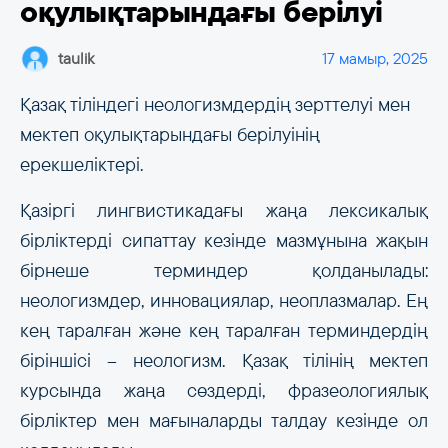
оқулықтарындағы берілуі
taulik
17 мамыр, 2025
Қазақ тіліндегі неологизмдердің зерттелуі мен
мектеп оқулықтарындағы берілуінің
ерекшеліктері.
Қазіргі лингвистикадағы жаңа лексикалық
бірліктерді сипаттау кезінде мазмұнына жақын
бірнеше терминдер қолданылады:
неологизмдер, инновациялар, неоплазмалар. Ең
кең таралған және кең таралған терминдердің
біріншісі – неологизм. Қазақ тілінің мектеп
курсында жаңа сөздерді, фразеологиялық
бірліктер мен мағыналарды талдау кезінде ол