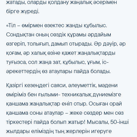
жатады, оларды қолдану жаңалық әсерімен
бірге жүреді.
«Тіл – өмірмен өзектес жанды құбылыс.
Сондықтан оның сөздік құрамы әрдайым
өзгеріп, толығып, дамып отырады. Әр дәуір, әр
қоғам, әр халық өзіне қажет жаңалықтарды
туғызса, сол жаңа зат, құбылыс, ұғым, іс-
әрекеттердің өз атаулары пайда болады.
Қазіргі кезеңдегі саяси, әлеуметтік, мәдени
өміріміз бен ғылыми- техникалық дүниемізге
қаншама жаңалықтар еніп отыр. Осыған орай
қаншама соны атаулар – жеке сөздер мен сөз
тіркестері пайда болып жатыр! Мысалы, 50-інші
жылдары еліміздің тың жерлерін игеруге