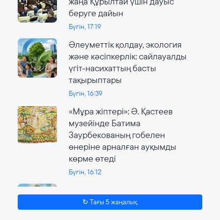
жаңа Құрылтай үшін дауыс
беруге дайын
Бүгін, 17:19
Әлеуметтік қолдау, экология
және кәсіпкерлік: сайлауалды
үгіт-насихаттың басты
тақырыптары
Бүгін, 16:39
«Мұра жіптері»: Ә. Қастеев
музейінде Батима
Заурбекованың гобелен
өнеріне арналған ауқымды
көрме өтеді
Бүгін, 16:12
Сайлау күні онлайн-сервистер
жұмыс істейді
↻ Тағы 5 жаңалық
3 тамыз, 2026