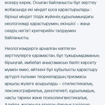
ескеру керек. Осыған байланысты бұл зерттеу
жобасында екі міндет қоса қарастырылады :
бірінші міндет тілдік жүйенің құрылымындағы
неологизмді қарастырумен, екіншісі – жаңа
сөздің негізгі критерийін талдаумен
байланысты.
Неологизмдерге арналған көптеген
зерттеулерге қарамастан, бұл тұжырымдаманың
бірыңғай, әмбебап анықтамасын бөліп көрсету
мүмкін емес, өйткені бұл құбылысты қарастыру
әртүрлі ғылыми теориялардың призмасы
арқылы жүзеге асырылады – стилистикалық,
лексикографиялық, денотативті, құрылымдық,
нақты тарихи және психолингвистикалық.
Алайда, жоғарыда аталған барлық тәсілдер,