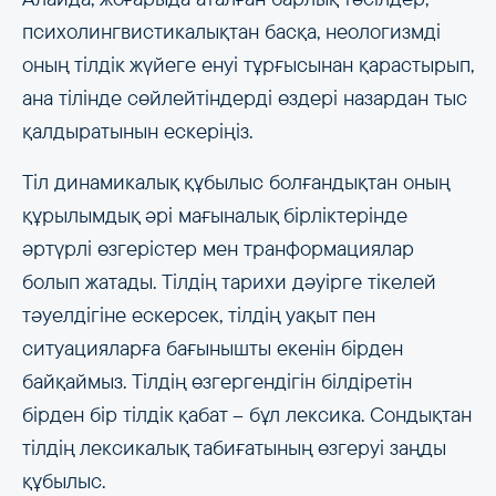
психолингвистикалықтан басқа, неологизмді
оның тілдік жүйеге енуі тұрғысынан қарастырып,
ана тілінде сөйлейтіндерді өздері назардан тыс
қалдыратынын ескеріңіз.
Тіл динамикалық құбылыс болғандықтан оның
құрылымдық әрі мағыналық бірліктерінде
әртүрлі өзгерістер мен транформациялар
болып жатады. Тілдің тарихи дәуірге тікелей
тәуелдігіне ескерсек, тілдің уақыт пен
ситуацияларға бағынышты екенін бірден
байқаймыз. Тілдің өзгергендігін білдіретін
бірден бір тілдік қабат – бұл лексика. Сондықтан
тілдің лексикалық табиғатының өзгеруі заңды
құбылыс.