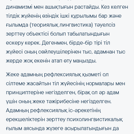
динамизмі мен ашықтығын растайды. Кез келген
тілдік жүйенің өзіндік ішкі құрылымы бар және
ғылымда (теориялық лингвистика) тәуелсіз
зерттеу объектісі болып табылатындығын
ескеру керек. Дегенмен, бірде-бір тірі тіл
жүйесі оның сөйлеушілерінен тыс, адамнан тыс
жерде жоқ екенін атап өту маңызды.
Жеке адамның рефлексиялық қызметі ол
сілтеме жасайтын тіл жүйесінің нормалары мен
принциптеріне негізделген, бірақ ол әр адам
үшін оның жеке тәжірибесіне негізделген.
Адамның рефлексиялық іс-әрекетінің
ерекшеліктерін зерттеу психолингвистикалық
ғылым аясында жүзеге асырылатындығын да