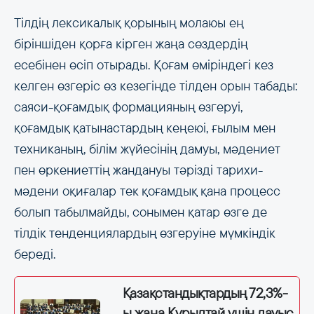
Тілдің лексикалық қорының молаюы ең
біріншіден қорға кірген жаңа сөздердің
есебінен өсіп отырады. Қоғам өміріндегі кез
келген өзгеріс өз кезегінде тілден орын табады:
саяси-қоғамдық формацияның өзгеруі,
қоғамдық қатынастардың кеңеюі, ғылым мен
техниканың, білім жүйесінің дамуы, мәдениет
пен өркениеттің жандануы тәрізді тарихи-
мәдени оқиғалар тек қоғамдық қана процесс
болып табылмайды, сонымен қатар өзге де
тілдік тенденциялардың өзгеруіне мүмкіндік
береді.
Қазақстандықтардың 72,3%-
ы жаңа Құрылтай үшін дауыс