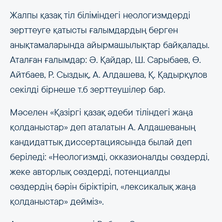
Жалпы қазақ тіл біліміндегі неологизмдерді
зерттеуге қатысты ғалымдардың берген
анықтамаларында айырмашылықтар байқалады.
Аталған ғалымдар: Ә. Қайдар, Ш. Сарыбаев, Ө.
Айтбаев, Р. Сыздық, А. Алдашева, Қ. Қадырқұлов
секілді бірнеше т.б зерттеушілер бар.
Мәселен «Қазіргі қазақ әдеби тіліндегі жаңа
қолданыстар» деп аталатын А. Алдашеваның
кандидаттық диссертациясында былай деп
беріледі: «Неологизмді, окказионалды сөздерді,
жеке авторлық сөздерді, потенциалды
сөздердің бәрін біріктіріп, «лексикалық жаңа
қолданыстар» дейміз».