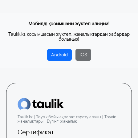
Мобилді қосымшаны жүктеп алыңыз!
Taulik.kz қосымшасын жүктеп, жаңалықтардан хабардар
болыңыз!
Android
IOS
Taulik.kz | Тәулік бойы ақпарат тарату алаңы | Тәулік
жаңалықтары | Бүгінгі жаңалық
Сертификат