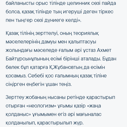
байланысты орыс тілінде целинник сөзі пайда
болса, қазақ тілінде тың игеруші деген тіркес
пен тыңгер сөзі дүниеге келді».
Қазақ тілінің зерттелуі, оның теориялық
мәселелерінің дамуы мен қалыптасуы
жолындағы мәселеде ғалым әрі ұстаз Ахмет
Байтұрсынұлының есімі бірінші аталады. Бұдан
бөлек бұл қатарға Қ.Жұбановтың да есімін
қосамыз. Себебі қос ғалымның қазақ тіліне
сіңірген еңбегін ұшан теңіз.
Зерттеу жобаның нысаны ретінде қарастырып
отырған «неологизм» ұғымы қазір «жаңа
қолданыс» ұғымымен егіз әрі мағыналас
қолданылып, қарастырылып жүр.