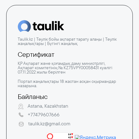
Taulik.kz | Тәулік бойы ақпарат тарату алаңы | Тәулік
жаңалықтары | Бүгінгі жаңалық
Сертификат
ҚР Ақпарат және қоғамдық даму министрлігі,
Ақпарат комитетінің № KZ75VPY00058431 куәлігі
07.11.2022 жылы берілген
Портал жаңалықтары 18 жастан асқан оқырмандар
назарына.
Байланыс
Astana, Kazakhstan
+77479607666
taulik.kz@gmail.com