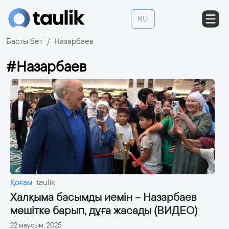
RU
Басты бет
Назарбаев
#Назарбаев
Қоғам
taulik
Халқыма басымды иемін – Назарбаев
мешітке барып, дұға жасады (ВИДЕО)
22 маусым, 2025