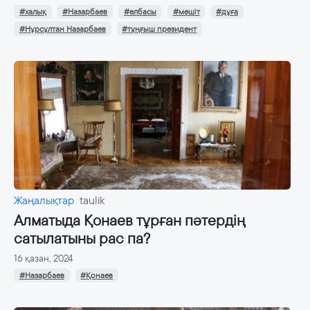
#халық
#Назарбаев
#елбасы
#мешіт
#дұға
#Нұрсұлтан Назарбаев
#тұңғыш президент
Жаңалықтар
taulik
Алматыда Қонаев тұрған пәтердің
сатылатыны рас па?
16 қазан, 2024
#Назарбаев
#Қонаев