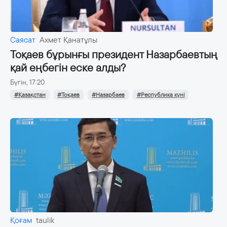
Саясат
Ахмет Қанатұлы
Тоқаев бұрынғы президент Назарбаевтың
қай еңбегін еске алды?
Бүгін, 17:20
#Қазақстан
#Тоқаев
#Назарбаев
#Республика күні
Қоғам
taulik