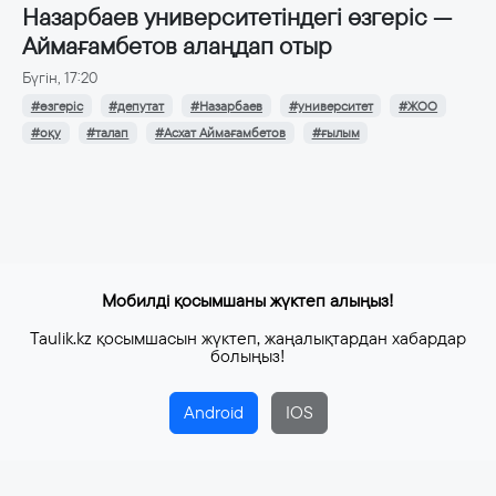
Назарбаев университетіндегі өзгеріс —
Аймағамбетов алаңдап отыр
Бүгін, 17:20
#өзгеріс
#депутат
#Назарбаев
#университет
#ЖОО
#оқу
#талап
#Асхат Аймағамбетов
#ғылым
Мобилді қосымшаны жүктеп алыңыз!
Taulik.kz қосымшасын жүктеп, жаңалықтардан хабардар
болыңыз!
Android
IOS