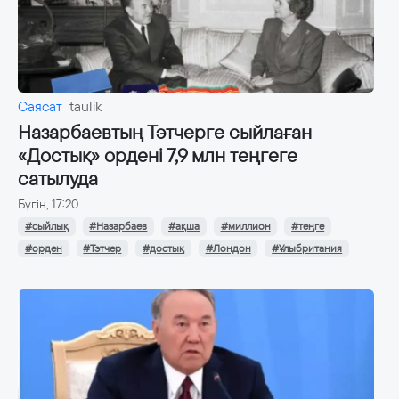
Саясат
taulik
Назарбаевтың Тэтчерге сыйлаған
«Достық» ордені 7,9 млн теңгеге
сатылуда
Бүгін, 17:20
#сыйлық
#Назарбаев
#ақша
#миллион
#теңге
#орден
#Тэтчер
#достық
#Лондон
#Ұлыбритания