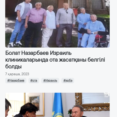
Болат Назарбаев Израиль
клиникаларында ота жасатқаны белгілі
болды
7 қараша, 2023
#Назарбаев
#ота
#Израиль
#арба