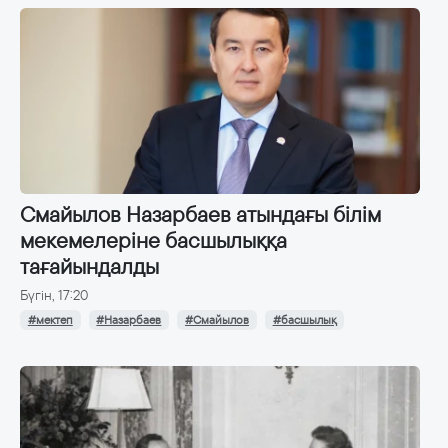
Смайылов Назарбаев атындағы білім
мекемелеріне басшылыққа
тағайындалды
Бүгін, 17:20
#мектеп
#Назарбаев
#Смайылов
#басшылық