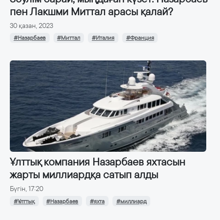
пен Лакшми Миттал арасы қалай?
30 қазан, 2023
#Назарбаев
#Миттал
#Италия
#Франция
Ұлттық компания Назарбаев яхтасын
жарты миллиардқа сатып алды
Бүгін, 17:20
#Ұлттық
#Назарбаев
#яхта
#миллиард