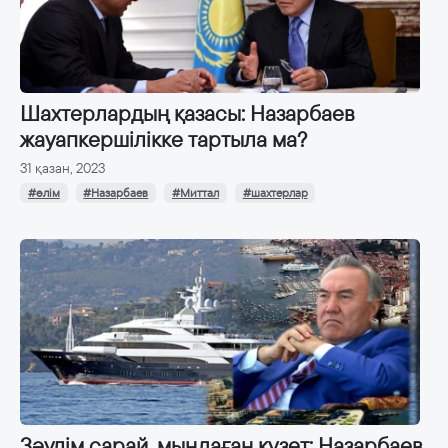
Шахтерлардың қазасы: Назарбаев
жауапкершілікке тартыла ма?
31 қазан, 2023
#өлім
#Назарбаев
#Миттал
#шахтерлар
Зәулім сарай, мыңдаған күзет: Назарбаев