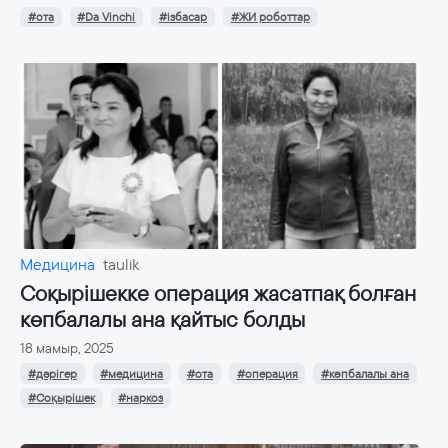
#ота
#Da Vinchi
#ізбасар
#ЖИ роботтар
Медицина
taulik
Соқырішекке операция жасатпақ болған
көпбалалы ана қайтыс болды
18 мамыр, 2025
#дәрігер
#медицина
#ота
#операция
#көпбалалы ана
#Соқырішек
#наркоз