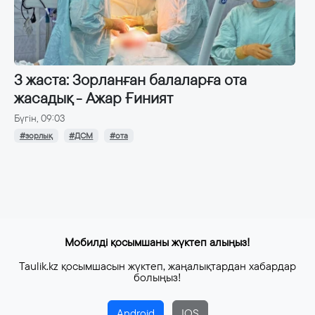
3 жаста: Зорланған балаларға ота
жасадық - Ажар Ғиният
Бүгін, 09:03
#зорлық
#ДСМ
#ота
Мобилді қосымшаны жүктеп алыңыз!
Taulik.kz қосымшасын жүктеп, жаңалықтардан хабардар
болыңыз!
Android
IOS