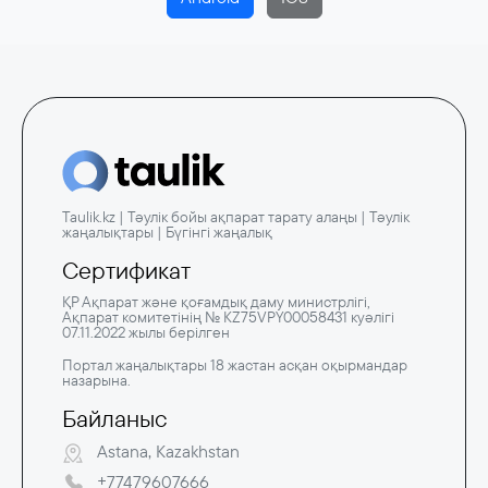
Taulik.kz | Тәулік бойы ақпарат тарату алаңы | Тәулік
жаңалықтары | Бүгінгі жаңалық
Сертификат
ҚР Ақпарат және қоғамдық даму министрлігі,
Ақпарат комитетінің № KZ75VPY00058431 куәлігі
07.11.2022 жылы берілген
Портал жаңалықтары 18 жастан асқан оқырмандар
назарына.
Байланыс
Astana, Kazakhstan
+77479607666