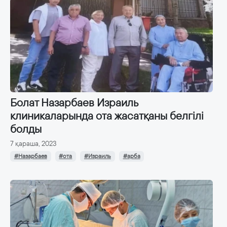
Болат Назарбаев Израиль
клиникаларында ота жасатқаны белгілі
болды
7 қараша, 2023
#Назарбаев
#ота
#Израиль
#арба