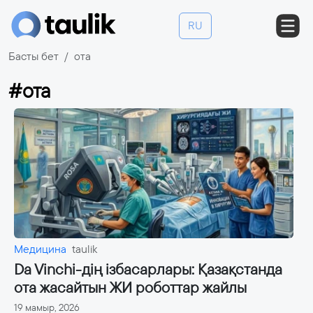
RU
Басты бет
ота
#ота
Медицина
taulik
Da Vinchi-дің ізбасарлары: Қазақстанда
ота жасайтын ЖИ роботтар жайлы
19 мамыр, 2026