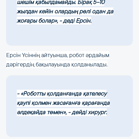
шешім қабылдамайды. Бірақ 5–10
жылдан кейін олардың рөлі одан да
жоғары болар», - деді Ерсін.
Ерсін Үсіннің айтуынша, робот әрдайым
дәрігердің бақылауында қолданылады.
- «Роботты қолданғанда қателесу
қаупі қолмен жасағанға қарағанда
әлдеқайда төмен», - дейді хирург.