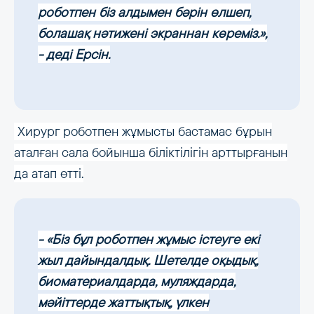
роботпен біз алдымен бәрін өлшеп,
болашақ нәтижені экраннан көреміз.»,
- деді Ерсін.
Хирург роботпен жұмысты бастамас бұрын
аталған сала бойынша біліктілігін арттырғанын
да атап өтті.
- «Біз бұл роботпен жұмыс істеуге екі
жыл дайындалдық. Шетелде оқыдық,
биоматериалдарда, муляждарда,
мәйіттерде жаттықтық, үлкен