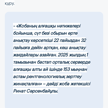
құру.
- «Жобаның алғашқы нәтижелері
бойынша, сүт безі обырын ерте
анықтау көрсеткіші 22 пайыздан 32
пайызға дейін артқан, кеш анықтау
жағдайлары азайған. 2025 жылдың 1
тамызынан бастап орталық серверде
алғашқы алты ай ішінде 153 мыңнан
астам рентгенологиялық зерттеу
жинақталған» – дейді жоба жетекшісі
Ринат Сәрсенбайұлы.