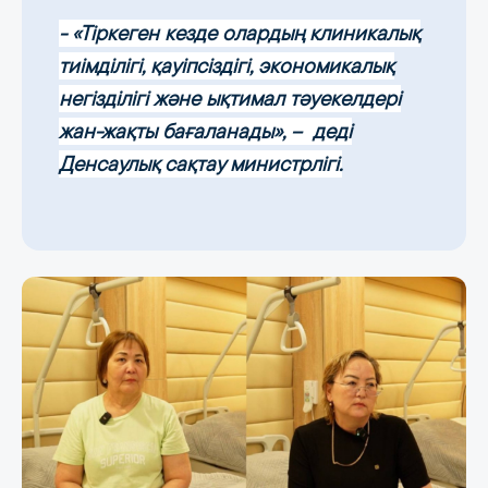
- «Тіркеген кезде олардың клиникалық
тиімділігі, қауіпсіздігі, экономикалық
негізділігі және ықтимал тәуекелдері
жан-жақты бағаланады», – деді
Денсаулық сақтау министрлігі.