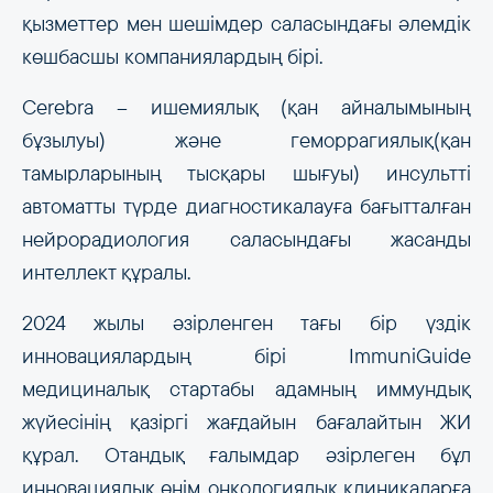
қызметтер мен шешімдер саласындағы әлемдік
көшбасшы компаниялардың бірі.
Cerebra – ишемиялық (қан айналымының
бұзылуы) және геморрагиялық(қан
тамырларының тысқары шығуы) инсультті
автоматты түрде диагностикалауға бағытталған
нейрорадиология саласындағы жасанды
интеллект құралы.
2024 жылы әзірленген тағы бір үздік
инновациялардың бірі ImmuniGuide
медициналық стартабы адамның иммундық
жүйесінің қазіргі жағдайын бағалайтын ЖИ
құрал. Отандық ғалымдар әзірлеген бұл
инновациялық өнім онкологиялық клиникаларға