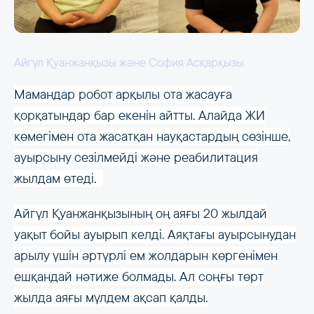
Айгүл Қуанжанқызы және София Асқарқызы
Мамандар робот арқылы ота жасауға
қорқатындар бар екенін айтты. Алайда ЖИ
көмегімен ота жасатқан науқастардың сөзінше,
ауырсыну сезілмейді және реабилитация
жылдам өтеді.
Айгүл Қуанжанқызының оң аяғы 20 жылдай
уақыт бойы ауырып келді. Аяқтағы ауырсынудан
арылу үшін әртүрлі ем жолдарын көргенімен
ешқандай нәтиже болмады. Ал соңғы төрт
жылда аяғы мүлдем ақсап қалды.