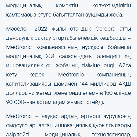
медициналық көмектің қолжетімділігін
қамтамасыз етуге бағытталған ауқымды жоба.
Мәселен, 2022 жылы отандық Cerebra атты
денсаулық сақтау стартабы әлемдік көшбасшы –
Medtronic компаниясының нұсқасы бойынша
медициналық ЖИ саласындағы әлемдегі ең
инновациялық он жобаның тізіміне енді. Айта
кету керек, Medtronic компанияның
капитализациясы шамамен 144 миллиард АҚШ
долларына жетеді және онда әлемнің 150 елінде
90 000-нан астам адам жұмыс істейді.
Medtronic – науқастардың әртүрлі ауруларың
емдеуге арналған инновациялық құрылғыларды
әзірлейтін, медициналық технологиялар,