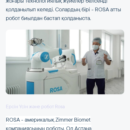
жоғары технологиялық жүйелер белсенді
қолданылып келеді. Солардың бірі - ROSA атты
робот биылдан бастап қолданыста.
Ерсін Үсін және робот Rosa
ROSA - америкалық Zimmer Biomet
компаниясының роботы. Ол Астана