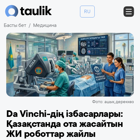
RU
Басты бет
Медицина
Фото: ашық дереккөз
Da Vinchi-дің ізбасарлары:
Қазақстанда ота жасайтын
ЖИ роботтар жайлы