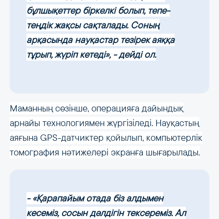
бұлшықеттер біркелкі болып, тепе-
теңдік жақсы сақталады.
Соның
арқасында науқастар тезірек аяққа
тұрып, жүріп кетеді», - дейді ол.
Маманның сөзінше, операцияға дайындық
арнайы технологиямен жүргізіледі. Науқастың
аяғына GPS-датчиктер қойылып, компьютерлік
томография нәтижелері экранға шығарылады.
- «Қарапайым отада біз алдымен
кесеміз, сосын дәлдігін тексереміз. Ал