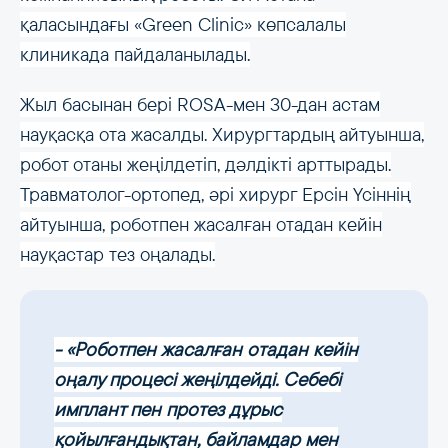
қаласындағы «Green Clinic» көпсалалы
клиникада пайдаланылады.
Жыл басынан бері ROSA-мен 30-дан астам
науқасқа ота жасалды. Хирургтардың айтуынша,
робот отаны жеңілдетіп, дәлдікті арттырады.
Травматолог-ортопед, әрі хирург Ерсін Үсіннің
айтуынша, роботпен жасалған отадан кейін
науқастар тез оңалады.
- «Роботпен жасалған отадан кейін
оңалу процесі жеңілдейді. Себебі
имплант пен протез дұрыс
қойылғандықтан, байламдар мен