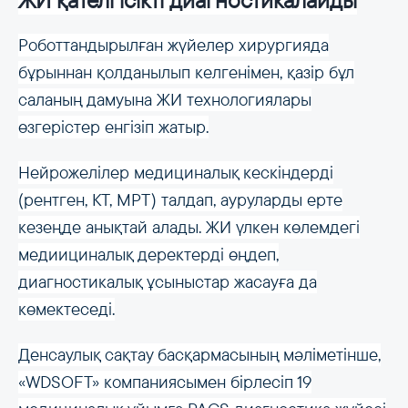
Роботтандырылған жүйелер хирургияда
бұрыннан қолданылып келгенімен, қазір бұл
саланың дамуына ЖИ технологиялары
өзгерістер енгізіп жатыр.
Нейрожелілер медициналық кескіндерді
(рентген, КТ, МРТ) талдап, ауруларды ерте
кезеңде анықтай алады. ЖИ үлкен көлемдегі
медиициналық деректерді өңдеп,
диагностикалық ұсыныстар жасауға да
көмектеседі.
Денсаулық сақтау басқармасының мәліметінше,
«WDSOFT» компаниясымен бірлесіп 19