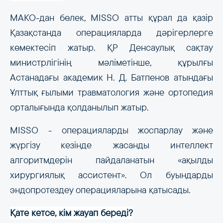
MAKO-дан бөлек, MISSO атты құрал да қазір
Қазақстанда операцияларда дәрігерлерге
көмектесіп жатыр. ҚР Денсаулық сақтау
министрлігінің мәліметінше, құрылғы
Астанадағы академик Н. Д. Батпенов атындағы
Ұлттық ғылыми травматология және ортопедия
орталығында қолданылып жатыр.
MISSO - операцияларды жоспарлау және
жүргізу кезінде жасанды интеллект
алгоритмдерін пайдаланатын «ақылды
хирургиялық ассистент». Ол буындарды
эндопротездеу операцияларына қатысады.
Қате кетсе, кім жауап береді?