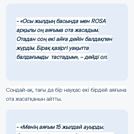
- «Осы жылдың басында мен ROSA
арқылы оң аяғыма ота жасадым.
Отадан соң екі айға дейін балдақпен
жүрдім. Бірақ қазіргі уақытта
балдағымды тастадым», – дейді ол.
Сондай-ақ, тағы да бір науқас екі бірдей аяғына
ота жасатқанын айтты.
- «Менің аяғым 15 жылдай ауырды.