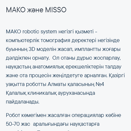
MAKO және MISSO
MAKO robotic system негізгі қызметі -
компьютерлік томография деректері негізінде
буынның 3D моделін жасап, имплантты жоғары
дәлдікпен орнату. Ол отаны дұрыс жоспарлау,
науқастың анатомиялық ерекшеліктерін талдау
және ота процесін жеңілдетуге арналған. Қазіргі
уақытта роботты Алматы қаласының №4
Қалалық клиникалық ауруханасында
пайдаланады.
Робот көмегімен жасалған операциялар көбіне
50-70 жас аралығындағы науқастарға