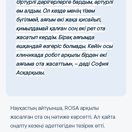
Әртүрлі дәрігерлерге бардым, әртүрлі
ем алдым. Ол кезде менің тізем
бүгілмей, аяғым екі жақа қисайып,
қимылдамай қалған соң екі рет ота
жасатып көрдім. Бірақ аяғымда
ешқандай өзгеріс болмады. Кейін осы
клиникада робот арқылы бірден екі
аяғыма ота жасаттым», – деді София
Асқарқызы.
Науқастың айтуынша, ROSA арқылы
жасалған ота оң нәтиже көрсетті. Ал қайта
оңалту кезеңі әдеттегіден тезірек өтті.