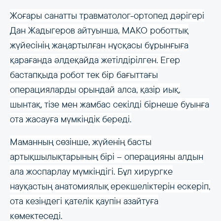
Жоғары санатты травматолог-ортопед дәрігері
Дан Жадыгеров айтуынша, MAKO роботтық
жүйесінің жаңартылған нұсқасы бұрынғыға
қарағанда әлдеқайда жетілдірілген. Егер
бастапқыда робот тек бір бағыттағы
операцияларды орындай алса, қазір иық,
шынтақ, тізе мен жамбас секілді бірнеше буынға
ота жасауға мүмкіндік береді.
Маманның сөзінше, жүйенің басты
артықшылықтарының бірі – операцияны алдын
ала жоспарлау мүмкіндігі. Бұл хирургке
науқастың анатомиялық ерекшеліктерін ескеріп,
ота кезіндегі қателік қаупін азайтуға
көмектеседі.