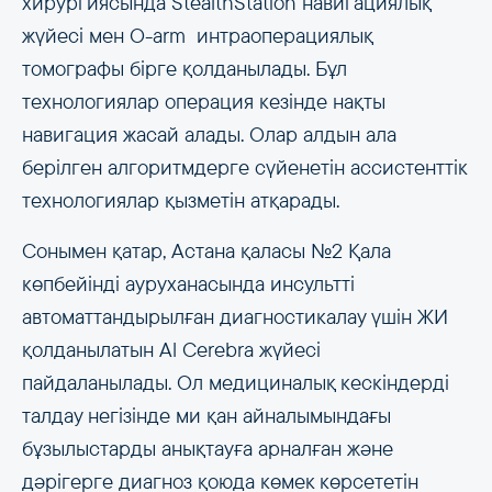
хирургиясында StealthStation навигациялық
жүйесі мен O-arm интраоперациялық
томографы бірге қолданылады. Бұл
технологиялар операция кезінде нақты
навигация жасай алады. Олар алдын ала
берілген алгоритмдерге сүйенетін ассистенттік
технологиялар қызметін атқарады.
Сонымен қатар, Астана қаласы №2 Қала
көпбейінді ауруханасында инсультті
автоматтандырылған диагностикалау үшін ЖИ
қолданылатын Al Cerebra жүйесі
пайдаланылады. Ол медициналық кескіндерді
талдау негізінде ми қан айналымындағы
бұзылыстарды анықтауға арналған және
дәрігерге диагноз қоюда көмек көрсететін