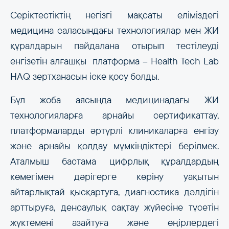
Серіктестіктің негізгі мақсаты еліміздегі
медицина саласындағы технологиялар мен ЖИ
құралдарын пайдалана отырып тестілеуді
енгізетін алғашқы платформа – Health Tech Lab
HAQ зертханасын іске қосу болды.
Бұл жоба аясында медицинадағы ЖИ
технологияларға арнайы сертификаттау,
платформаларды әртүрлі клиникаларға енгізу
және арнайы қолдау мүмкіндіктері берілмек.
Аталмыш бастама цифрлық құралдардың
көмегімен дәрігерге көріну уақытын
айтарлықтай қысқартуға, диагностика дәлдігін
арттыруға, денсаулық сақтау жүйесіне түсетін
жүктемені азайтуға және өңірлердегі