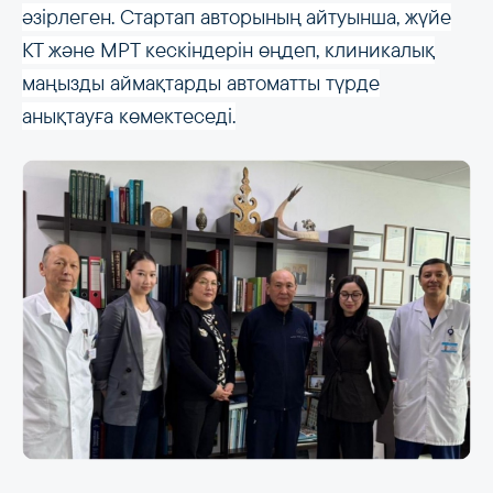
әзірлеген. Стартап авторының айтуынша, жүйе
КТ және МРТ кескіндерін өңдеп, клиникалық
маңызды аймақтарды автоматты түрде
анықтауға көмектеседі.