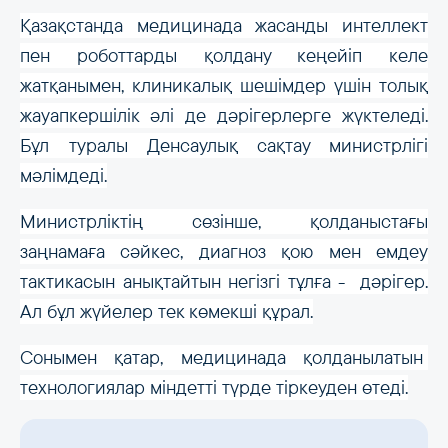
Қазақстанда медицинада жасанды интеллект
пен роботтарды қолдану кеңейіп келе
жатқанымен, клиникалық шешімдер үшін толық
жауапкершілік әлі де дәрігерлерге жүктеледі.
Бұл туралы Денсаулық сақтау министрлігі
мәлімдеді.
Министрліктің сөзінше, қолданыстағы
заңнамаға сәйкес, диагноз қою мен емдеу
тактикасын анықтайтын негізгі тұлға - дәрігер.
Ал бұл жүйелер тек көмекші құрал.
Сонымен қатар, медицинада қолданылатын
технологиялар міндетті түрде тіркеуден өтеді.