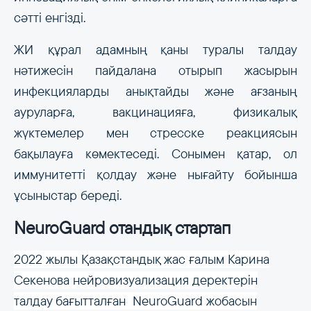
сәтті енгізді.
ЖИ құрал адамның қаны туралы талдау
нәтижесін пайдалана отырып жасырын
инфекцияларды анықтайды және ағзаның
ауруларға, вакцинацияға, физикалық
жүктемелер мен стресске реакциясын
бақылауға көмектеседі. Сонымен қатар, ол
иммунитетті қолдау және нығайту бойынша
ұсыныстар береді.
NeuroGuard отандық стартап
2022 жылы Қазақстандық жас ғалым Карина
Секенова нейровизуализация деректерін
талдау бағытталған NeuroGuard жобасын