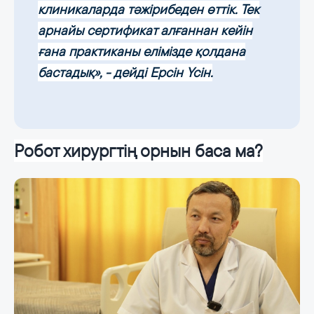
клиникаларда тәжірибеден өттік. Тек
арнайы сертификат алғаннан кейін
ғана практиканы елімізде қолдана
бастадық», - дейді Ерсін Үсін.
Робот хирургтің орнын баса ма?