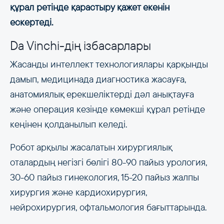
құрал ретінде қарастыру қажет екенін
ескертеді.
Da Vinchi-дің ізбасарлары
Жасанды интеллект технологиялары қарқынды
дамып, медицинада диагностика жасауға,
анатомиялық ерекшеліктерді дәл анықтауға
және операция кезінде көмекші құрал ретінде
кеңінен қолданылып келеді.
Робот арқылы жасалатын хирургиялық
оталардың негізгі бөлігі 80-90 пайыз урология,
30-60 пайыз гинекология, 15-20 пайыз жалпы
хирургия және кардиохирургия,
нейрохирургия, офтальмология бағыттарында.