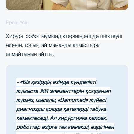
Ерсін Үсін
Хирург робот мүмкіндіктерінің әлі де шектеулі
екенін, толықтай маманды алмастыра
алмайтынын айтты.
- «Біз қазірдің өзінде күнделікті
жұмыста ЖИ элементтерін қолданып
жүрміз, мысалы, «Damumed» жүйесі
диагнозды қоюда қателерді табуға
көмектеседі. Ал хирургияға келсек,
роботтар әзірге тек көмекші, өздігінен