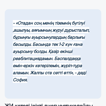
- «Отадан соң менің тіземнің бүгілуі
,ашылуы, аяғымның жүруі дұрысталып,
бұрыңғы ауырсынулардың барлығы
басылды. Басында тек 1-2 күн ғана
ауырсыну болды. Қазір екінші
реаблитациядамын. Баспалдаққа
емін-еркін көтерілемін, жүріп-тұра
аламын. Жалпы ота сәтті өтті», - деді
София.
ЖИ қателі ісікті диагностикалайды