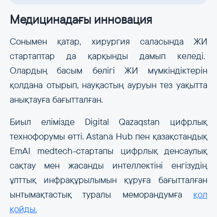
Медицинадағы инновация
Сонымен қатар, хирургия саласында ЖИ
стартаптар да қарқынды дамып келеді.
Олардың басым бөлігі ЖИ мүмкіндіктерін
қолдана отырып, науқастың ауруын тез уақытта
анықтауға бағытталған.
Биыл елімізде Digital Qazaqstan цифрлық
технофорумы өтті. Astana Hub пен қазақстандық
EmAI medtech-стартапы цифрлық денсаулық
сақтау мен жасанды интеллектіні енгізудің
ұлттық инфрақұрылымын құруға бағытталған
ынтымақтастық туралы меморандумға
қол
қойды.