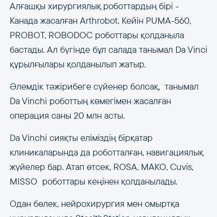
Алғашқы хирургиялық роботтардың бірі -
Канада жасалған Arthrobot. Кейін PUMA-560,
PROBOT, ROBODOC роботтары қолданыла
бастады. Ал бүгінде бұл салада танымал Da Vinci
құрылғылары қолданылып жатыр.
Әлемдік тәжірибеге сүйенер болсақ, танымал
Da Vinchi роботтың көмегімен жасалған
операция саны 20 млн асты.
Da Vinchi сияқты еліміздің бірқатар
клиникаларында да роботталған, навигациялық
жүйелер бар. Атап өтсек, ROSA, MAKO, Cuvis,
MISSO роботтары кеңінен қолданылады.
Одан бөлек, нейрохирургия мен омыртқа