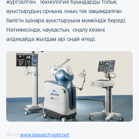
жүргізілген. Технология буындарды толық
ауыстырудың орнына, оның тек зақымдалған
бөлігін ішінара ауыстыруына мүмкіндік береді.
Нәтижесінде, науқастың оңалу кезені
әлдеқайда жылдам әрі оңай өтеді.
Фото:
www.researchgate.net