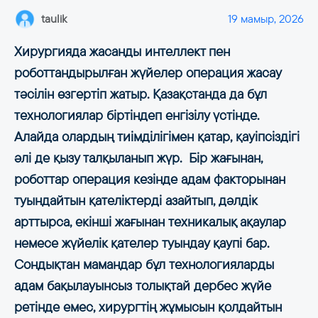
taulik
19 мамыр, 2026
Хирургияда жасанды интеллект пен
роботтандырылған жүйелер операция жасау
тәсілін өзгертіп жатыр. Қазақстанда да бұл
технологиялар біртіндеп енгізілу үстінде.
Алайда олардың тиімділігімен қатар, қауіпсіздігі
әлі де қызу талқыланып жүр. Бір жағынан,
роботтар операция кезінде адам факторынан
туындайтын қателіктерді азайтып, дәлдік
арттырса, екінші жағынан техникалық ақаулар
немесе жүйелік қателер туындау қаупі бар.
Сондықтан мамандар бұл технологияларды
адам бақылауынсыз толықтай дербес жүйе
ретінде емес, хирургтің жұмысын қолдайтын