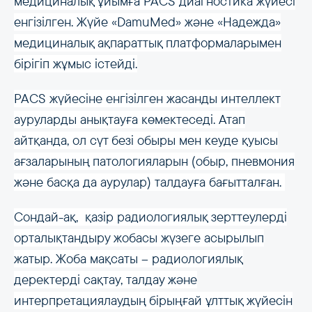
медициналық ұйымға PACS диагностика жүйесі
енгізілген. Жүйе «DamuMed» және «Надежда»
медициналық ақпараттық платформаларымен
бірігіп жұмыс істейді.
PACS жүйесіне енгізілген жасанды интеллект
ауруларды анықтауға көмектеседі. Атап
айтқанда, ол сүт безі обыры мен кеуде қуысы
ағзаларының патологияларын (обыр, пневмония
және басқа да аурулар) талдауға бағытталған.
Сондай-ақ, қазір радиологиялық зерттеулерді
орталықтандыру жобасы жүзеге асырылып
жатыр. Жоба мақсаты – радиологиялық
деректерді сақтау, талдау және
интерпретациялаудың бірыңғай ұлттық жүйесін