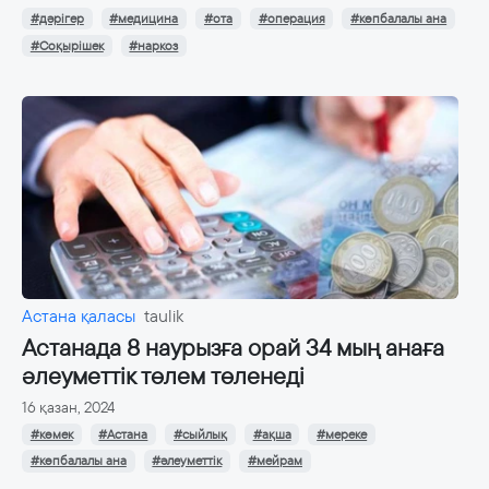
#дәрігер
#медицина
#ота
#операция
#көпбалалы ана
#Соқырішек
#наркоз
Астана қаласы
taulik
Астанада 8 наурызға орай 34 мың анаға
әлеуметтік төлем төленеді
16 қазан, 2024
#көмек
#Астана
#сыйлық
#ақша
#мереке
#көпбалалы ана
#әлеуметтік
#мейрам