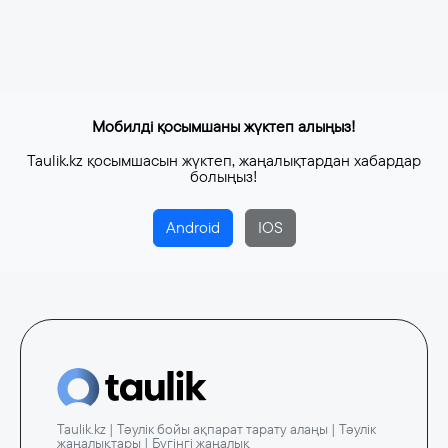
Мобилді қосымшаны жүктеп алыңыз!
Taulik.kz қосымшасын жүктеп, жаңалықтардан хабардар
болыңыз!
Android
IOS
Taulik.kz | Тәулік бойы ақпарат тарату алаңы | Тәулік
жаңалықтары | Бүгінгі жаңалық