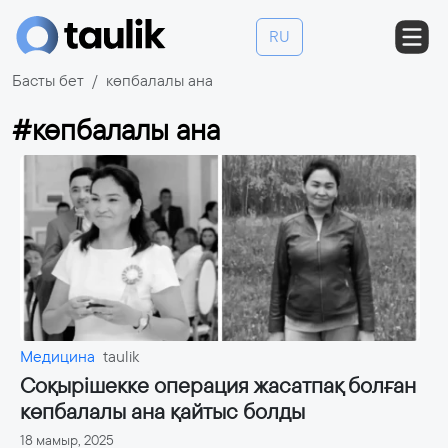
RU
Басты бет
көпбалалы ана
#көпбалалы ана
Медицина
taulik
Соқырішекке операция жасатпақ болған
көпбалалы ана қайтыс болды
18 мамыр, 2025