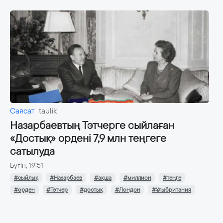
Саясат
taulik
Назарбаевтың Тэтчерге сыйлаған
«Достық» ордені 7,9 млн теңгеге
сатылуда
Бүгін, 19:51
#сыйлық
#Назарбаев
#ақша
#миллион
#теңге
#орден
#Тэтчер
#достық
#Лондон
#Ұлыбритания