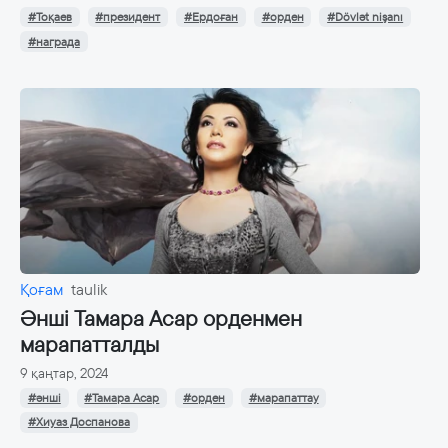
#Тоқаев
#президент
#Ердоған
#орден
#Dövlət nişanı
#награда
Қоғам
taulik
Әнші Тамара Асар орденмен
марапатталды
9 қаңтар, 2024
#әнші
#Тамара Асар
#орден
#марапаттау
#Хиуаз Доспанова