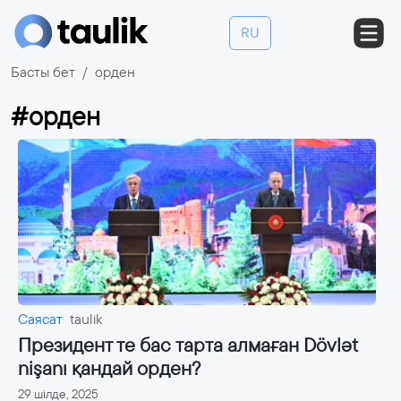
RU
Басты бет
орден
#орден
Саясат
taulik
Президент те бас тарта алмаған Dövlət
nişanı қандай орден?
29 шілде, 2025