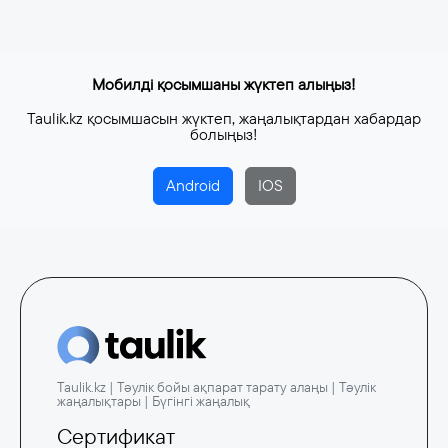
Мобилді қосымшаны жүктеп алыңыз!
Taulik.kz қосымшасын жүктеп, жаңалықтардан хабардар
болыңыз!
Android
IOS
Taulik.kz | Тәулік бойы ақпарат тарату алаңы | Тәулік
жаңалықтары | Бүгінгі жаңалық
Сертификат