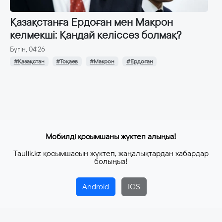
Қазақстанға Ердоған мен Макрон
келмекші: Қандай келіссөз болмақ?
Бүгін, 04:26
#Қазақстан
#Тоқаев
#Макрон
#Ердоған
Мобилді қосымшаны жүктеп алыңыз!
Taulik.kz қосымшасын жүктеп, жаңалықтардан хабардар
болыңыз!
Android
IOS