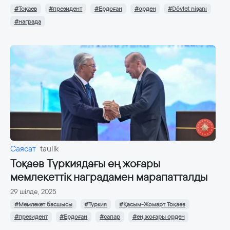
#Тоқаев
#президент
#Ердоған
#орден
#Dövlət nişanı
#награда
Саясат
taulik
Тоқаев Түркиядағы ең жоғары
мемлекеттік наградамен марапатталды
29 шілде, 2025
#Мемлекет басшысы
#Түркия
#Қасым-Жомарт Тоқаев
#президент
#Ердоған
#сапар
#ең жоғары орден