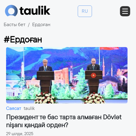
RU
Басты бет
Ердоған
#Ердоған
Саясат
taulik
Президент те бас тарта алмаған Dövlət
nişanı қандай орден?
29 шілде, 2025