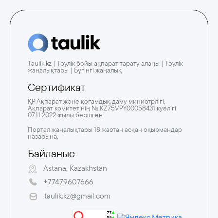
Taulik.kz | Тәулік бойы ақпарат тарату алаңы | Тәулік
жаңалықтары | Бүгінгі жаңалық
Сертификат
ҚР Ақпарат және қоғамдық даму министрлігі,
Ақпарат комитетінің № KZ75VPY00058431 куәлігі
07.11.2022 жылы берілген
Портал жаңалықтары 18 жастан асқан оқырмандар
назарына.
Байланыс
Astana, Kazakhstan
+77479607666
taulik.kz@gmail.com