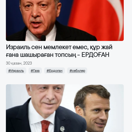
Израиль сен мемлекет емес, құр жай
ғана шашыраған топсың - ЕРДОҒАН
30 қазан, 2023
#Израиль
#Газа
#Ердоған
#сәбилер