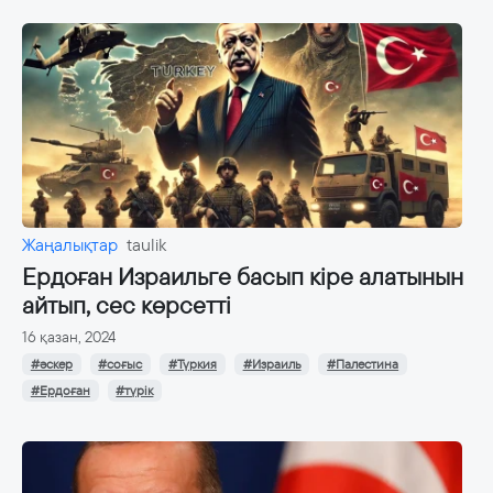
Жаңалықтар
taulik
Ердоған Израильге басып кіре алатынын
айтып, сес көрсетті
16 қазан, 2024
#әскер
#соғыс
#Түркия
#Израиль
#Палестина
#Ердоған
#түрік