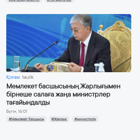
Қоғам
taulik
Мемлекет басшысының Жарлығымен
бірнеше салаға жаңа министрлер
тағайындалды
Бүгін, 16:01
#Мемлекет басшысы
#Жарлық
#министрлік