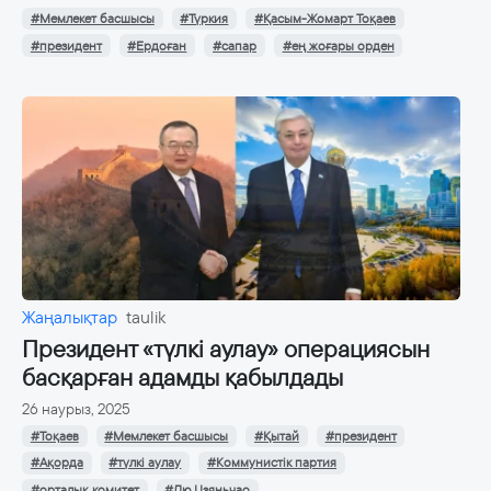
#Мемлекет басшысы
#Түркия
#Қасым-Жомарт Тоқаев
#президент
#Ердоған
#сапар
#ең жоғары орден
Жаңалықтар
taulik
Президент «түлкі аулау» операциясын
басқарған адамды қабылдады
26 наурыз, 2025
#Тоқаев
#Мемлекет басшысы
#Қытай
#президент
#Ақорда
#түлкі аулау
#Коммунистік партия
#орталық комитет
#Лю Цзяньчао