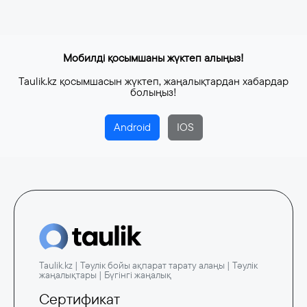
Мобилді қосымшаны жүктеп алыңыз!
Taulik.kz қосымшасын жүктеп, жаңалықтардан хабардар
болыңыз!
Android
IOS
Taulik.kz | Тәулік бойы ақпарат тарату алаңы | Тәулік
жаңалықтары | Бүгінгі жаңалық
Сертификат