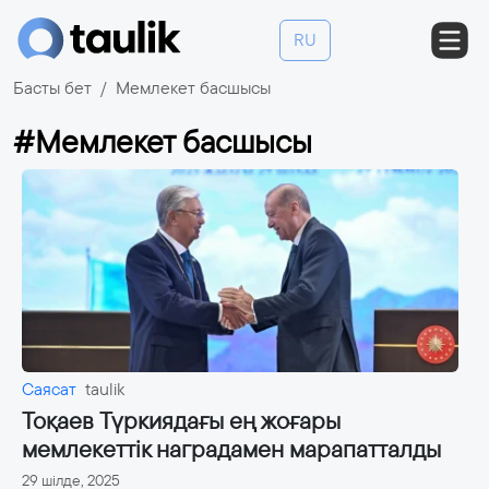
RU
Басты бет
Мемлекет басшысы
#Мемлекет басшысы
Саясат
taulik
Тоқаев Түркиядағы ең жоғары
мемлекеттік наградамен марапатталды
29 шілде, 2025