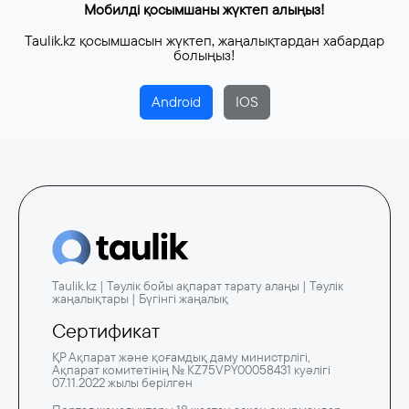
Мобилді қосымшаны жүктеп алыңыз!
Taulik.kz қосымшасын жүктеп, жаңалықтардан хабардар
болыңыз!
Android
IOS
Taulik.kz | Тәулік бойы ақпарат тарату алаңы | Тәулік
жаңалықтары | Бүгінгі жаңалық
Сертификат
ҚР Ақпарат және қоғамдық даму министрлігі,
Ақпарат комитетінің № KZ75VPY00058431 куәлігі
07.11.2022 жылы берілген