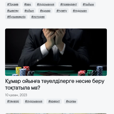
#Тоқаев
#заң
#лудомания
#президент
#тыйым
#шектеу
#ойын
#құмар
#түзету
#лудоман
#букмекерлік
#лоторея
Құмар ойынға тәуелділерге несие беру
тоқтатыла ма?
10 қазан, 2023
#тәуелді
#лудомания
#кредит
#қоғам