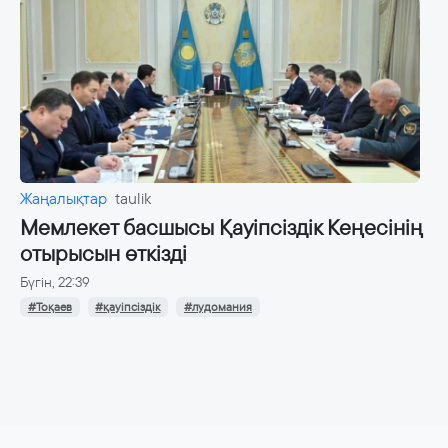
Жаңалықтар
taulik
Мемлекет басшысы Қауіпсіздік Кеңесінің
отырысын өткізді
Бүгін, 22:39
#Тоқаев
#қауіпсіздік
#лудомания