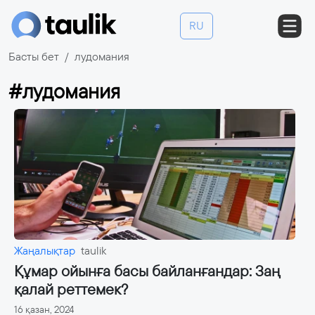
RU
Басты бет
лудомания
#лудомания
Жаңалықтар
taulik
Құмар ойынға басы байланғандар: Заң
қалай реттемек?
16 қазан, 2024