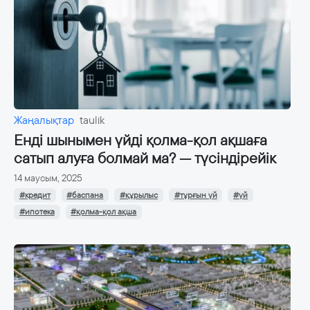
Жаңалықтар
taulik
Енді шынымен үйді қолма-қол ақшаға
сатып алуға болмай ма? — түсіндірейік
14 маусым, 2025
#кредит
#баспана
#құрылыс
#тұрғын үй
#үй
#ипотека
#қолма-қол ақша