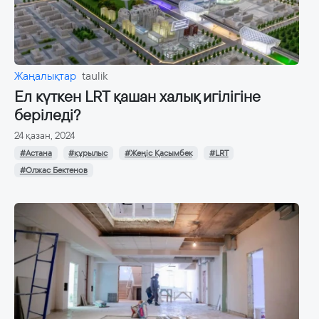
Жаңалықтар
taulik
Ел күткен LRT қашан халық игілігіне
беріледі?
24 қазан, 2024
#Астана
#құрылыс
#Жеңіс Қасымбек
#LRT
#Олжас Бектенов