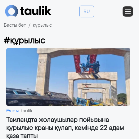
RU
Басты бет
құрылыс
#құрылыс
Әлем
taulik
Таиландта жолаушылар пойызына
құрылыс краны құлап, кемінде 22 адам
қаза тапты