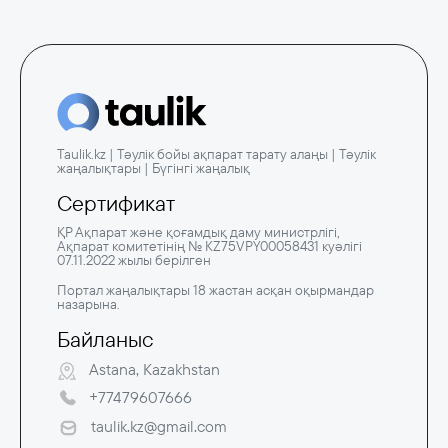
Taulik.kz | Тәулік бойы ақпарат тарату алаңы | Тәулік
жаңалықтары | Бүгінгі жаңалық
Сертификат
ҚР Ақпарат және қоғамдық даму министрлігі,
Ақпарат комитетінің № KZ75VPY00058431 куәлігі
07.11.2022 жылы берілген
Портал жаңалықтары 18 жастан асқан оқырмандар
назарына.
Байланыс
Astana, Kazakhstan
+77479607666
taulik.kz@gmail.com