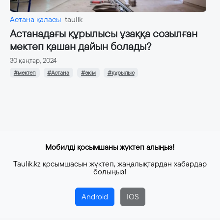
Астана қаласы
taulik
Астанадағы құрылысы ұзаққа созылған
мектеп қашан дайын болады?
30 қаңтар, 2024
#мектеп
#Астана
#әкім
#құрылыс
Мобилді қосымшаны жүктеп алыңыз!
Taulik.kz қосымшасын жүктеп, жаңалықтардан хабардар
болыңыз!
Android
IOS