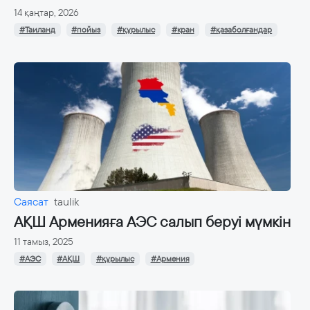
14 қаңтар, 2026
#Таиланд
#пойыз
#құрылыс
#кран
#қазаболғандар
Саясат
taulik
АҚШ Арменияға АЭС салып беруі мүмкін
11 тамыз, 2025
#АЭС
#АҚШ
#құрылыс
#Армения