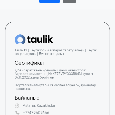
Taulik.kz | Тәулік бойы ақпарат тарату алаңы | Тәулік
жаңалықтары | Бүгінгі жаңалық
Сертификат
ҚР Ақпарат және қоғамдық даму министрлігі,
Ақпарат комитетінің № KZ75VPY00058431 куәлігі
07.11.2022 жылы берілген
Портал жаңалықтары 18 жастан асқан оқырмандар
назарына.
Байланыс
Astana, Kazakhstan
+77479607666