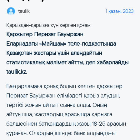
taulik
1 қазан, 2023
Қарыздан-қарызға күн көрген қоғам
Қаржыгер Перизат Бауыржан
Еларнадағы «Майшам» теле-подкастында
Қазақстан жастары үшін алаңдайтын
статистикалық мәлімет айтты, деп хабарлайды
taulik.kz.
Бағдарламаға қонақ болып келген қаржыгер
Перизат Бауыржан еліміздегі қарыз алудың
тәртібі жоғын айтып сынға алды. Оның
айтуынша, жастардың арасында қарызға
белшесінен батқандардың жасы 18-25 арасын
құраған. Олардың ішінде: банк алдындағы