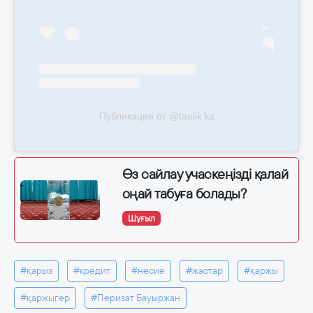
Публикация от @taulik.kz
Өз сайлау учаскеңізді қалай
оңай табуға болады?
Шұғыл
#қарыз
#кредит
#несие
#жастар
#қаржы
#қаржыгер
#Перизат Бауыржан