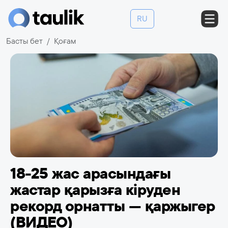
RU
Басты бет
Қоғам
18-25 жас арасындағы
жастар қарызға кіруден
рекорд орнатты — қаржыгер
(ВИДЕО)