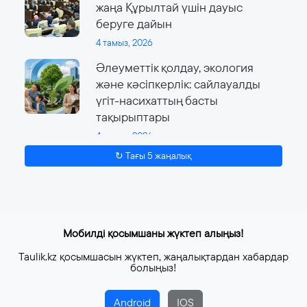
жаңа Құрылтай үшін дауыс
беруге дайын
4 тамыз, 2026
Әлеуметтік қолдау, экология
және кәсіпкерлік: сайлауалды
үгіт-насихаттың басты
тақырыптары
4 тамыз, 2026
↻ Тағы 5 жаңалық
Мобилді қосымшаны жүктеп алыңыз!
Taulik.kz қосымшасын жүктеп, жаңалықтардан хабардар
болыңыз!
Android
IOS